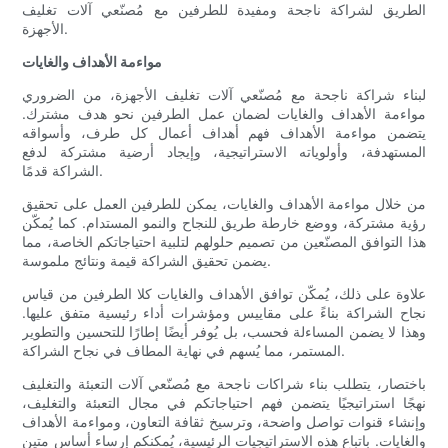
الطريق لشراكة ناجحة ومفيدة للطرفين مع مُصنّعي آلات تغليف
الأجهزة.
مواءمة الأهداف والغايات
لبناء شراكة ناجحة مع مُصنّعي آلات تغليف الأجهزة، من الضروري
مواءمة الأهداف والغايات لضمان عمل الطرفين نحو هدف مشترك.
يتضمن مواءمة الأهداف فهم أهداف أعمال كل طرف، وأسواقه
المستهدفة، وأولوياته الاستراتيجية، وإيجاد أرضية مشتركة لدفع
الشراكة قدمًا.
من خلال مواءمة الأهداف والغايات، يمكن للطرفين العمل على تحقيق
رؤية مشتركة، ووضع خارطة طريق للنجاح والنمو المستدام. كما يُمكّن
هذا التوافق المصنّعين من تصميم حلولهم لتلبية احتياجاتكم الخاصة، مما
يضمن تحقيق الشراكة قيمة ونتائج ملموسة.
علاوة على ذلك، يُمكّن توافق الأهداف والغايات كلا الطرفين من قياس
نجاح الشراكة بناءً على مقاييس ومؤشرات أداء رئيسية متفق عليها.
وهذا لا يضمن المساءلة فحسب، بل يُوفر أيضًا إطارًا للتحسين والتطوير
المستمر، مما يُسهم في نهاية المطاف في نجاح الشراكة.
باختصار، يتطلب بناء شراكات ناجحة مع مُصنّعي آلات التعبئة والتغليف
نهجًا استراتيجيًا يتضمن فهم احتياجاتكم في مجال التعبئة والتغليف،
وإنشاء قنوات تواصل واضحة، وترسيخ ثقافة التعاون، ومواءمة الأهداف
والغايات. باتباع هذه الاستراتيجيات الرئيسية، يُمكنكم إرساء أساس متين