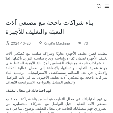
بناء شراكات ناجحة مع مصنعي آلات
التعبئة والتغليف للأجهزة
2024-10-20
XingKe Machine
73
يتطلب قطاع تغليف الأجهزة تعاونًا وشراكة سلسة مع مُصنّعي آلات
تغليف الأجهزة لضمان كفاءة وإنتاجية ونجاح سلسلة التوريد بأكملها. يُعدّ
بناء شراكات ناجحة مع هؤلاء المُصنّعين أمرًا بالغ الأهمية للحفاظ على
جودة عملية التغليف واتساقها، بالإضافة إلى ضمان فعالية التكلفة
والابتكار. في هذه المقالة، سنستكشف الاستراتيجيات الرئيسية لبناء
شراكات ناجحة مع مُصنّعي آلات تغليف الأجهزة، بما في ذلك التواصل
والتفاهم المتبادل والمواءمة الاستراتيجية للأهداف.
فهم احتياجاتك في مجال التغليف
إن فهم احتياجاتك في مجال التغليف هو أساس بناء شراكة ناجحة مع
مصنعي آلات التغليف. قبل التواصل مع الشركاء المحتملين، من
الضروري فهم متطلباتك الخاصة في مجال التغليف بوضوح، بما في ذلك