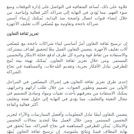
علاوة على ذلك، تُساعد الشفافية في التواصل على إدارة التوقعات ومنع
سوء الفهم، مما يُؤدي في النهاية إلى شراكة أكثر فعالية وإنتاجية. من
خلال إنشاء قنوات اتصال واضحة منذ البداية، يُمكنك إرساء أسس
شراكة ناجحة وتعاونية مع مُصنّعي آلات تغليف الأجهزة.
تعزيز ثقافة التعاون
إن ترسيخ ثقافة التعاون أمرٌ أساسي لبناء شراكات ناجحة مع مُصنّعي
آلات تغليف الأجهزة. يتضمن التعاون العمل معًا لتحقيق أهداف مشتركة،
والاستفادة من نقاط قوة وخبرة كل طرف لدفع عجلة الابتكار والتحسين
المستمر. ومن خلال تعزيز ثقافة التعاون، يُمكنك تهيئة بيئة تُتيح
للطرفين تبادل الأفكار بحرية، وتقديم المُدخلات، والمساهمة في نجاح
الشراكة.
إحدى طرق تعزيز ثقافة التعاون هي إشراك المصنّعين في المراحل
الأولى من تصميم وتطوير العبوات. من خلال طلب آرائهم وخبراتهم،
يمكنك الاستفادة من معرفتهم بأحدث تقنيات ومواد ومبادئ التصميم في
مجال التعبئة والتغليف، مما يؤدي في النهاية إلى حلول تعبئة وتغليف
أكثر فعالية وكفاءة.
يتضمن التعاون أيضًا تبادل المعلومات وأفضل الممارسات والآراء لتعزيز
التحسين المستمر. ومن خلال العمل معًا لتحديد مجالات التحسين
والابتكار، يُمكن للطرفين المساهمة في نجاح الشراكة، مما يُحقق في
نهاية المطاف قيمةً ونتائج ملموسة. إن ترسيخ ثقافة التعاون يُمهّد