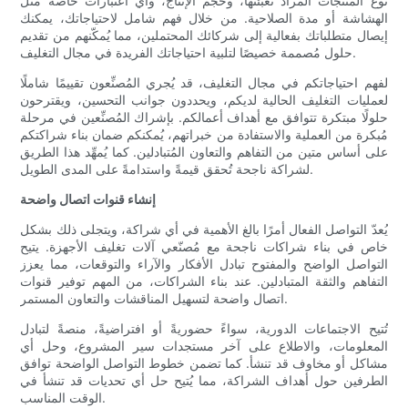
نوع المنتجات المراد تعبئتها، وحجم الإنتاج، وأي اعتبارات خاصة مثل
الهشاشة أو مدة الصلاحية. من خلال فهم شامل لاحتياجاتك، يمكنك
إيصال متطلباتك بفعالية إلى شركائك المحتملين، مما يُمكّنهم من تقديم
حلول مُصممة خصيصًا لتلبية احتياجاتك الفريدة في مجال التغليف.
لفهم احتياجاتكم في مجال التغليف، قد يُجري المُصنِّعون تقييمًا شاملًا
لعمليات التغليف الحالية لديكم، ويحددون جوانب التحسين، ويقترحون
حلولًا مبتكرة تتوافق مع أهداف أعمالكم. بإشراك المُصنِّعين في مرحلة
مُبكرة من العملية والاستفادة من خبراتهم، يُمكنكم ضمان بناء شراكتكم
على أساس متين من التفاهم والتعاون المُتبادلين. كما يُمهِّد هذا الطريق
لشراكة ناجحة تُحقق قيمةً واستدامةً على المدى الطويل.
إنشاء قنوات اتصال واضحة
يُعدّ التواصل الفعال أمرًا بالغ الأهمية في أي شراكة، ويتجلى ذلك بشكل
خاص في بناء شراكات ناجحة مع مُصنّعي آلات تغليف الأجهزة. يتيح
التواصل الواضح والمفتوح تبادل الأفكار والآراء والتوقعات، مما يعزز
التفاهم والثقة المتبادلين. عند بناء الشراكات، من المهم توفير قنوات
اتصال واضحة لتسهيل المناقشات والتعاون المستمر.
تُتيح الاجتماعات الدورية، سواءً حضوريةً أو افتراضيةً، منصةً لتبادل
المعلومات، والاطلاع على آخر مستجدات سير المشروع، وحل أي
مشاكل أو مخاوف قد تنشأ. كما تضمن خطوط التواصل الواضحة توافق
الطرفين حول أهداف الشراكة، مما يُتيح حل أي تحديات قد تنشأ في
الوقت المناسب.