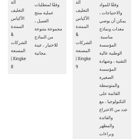
وفقًا للمواد
وفقًا لمتطلبات
والاحتياجات ،
عملية منتج
يمكن أن يوصي
العميل ،
معدات ونماذج
مجموعة متنوعة
مناسبة.
من النماذج
المؤسسة
للاختيار ، عينة
الوطنية عالية
مجانية.
التقنية ، وشهادة
المؤسسة
الصغيرة
والمتوسطة
القائمة على
التكنولوجيا ، مع
عدد من الاختراع
والفائدة
والمظهر
وبراءات