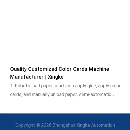
the market.Xingke summarizes the defects of past
products, and continuously improves them. The
specifications of Automatic Assembly O-ring rubber can
be customized according to your needs. Nitrogen tank
industry, kitchen and bathroom industry, sealing industry,
plastic industry, here is always an O-ring assembly
machine suitable for you!
Quality Customized Color Cards Machine
Manufacturer | Xingke
1. Robots load paper, machines apply glue, apply color
cards, and manually unload paper, semi-automatic
operation.2. Adding fabric and glue is quick and easy, and
easy to learn.3. It supports changing the color card
style. You only need to change the fabric clamp and
Copyright © 2026 Zhongshan Xingke Automation
switch the gluing program. It is convenient and quick to