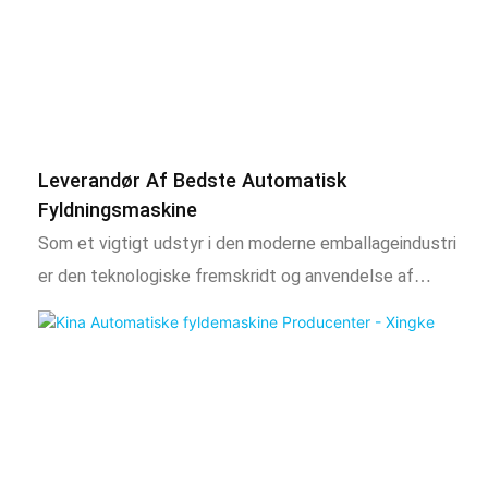
og produktkvaliteten i høj grad
Leverandør Af Bedste Automatisk
Fyldningsmaskine
Som et vigtigt udstyr i den moderne emballageindustri
er den teknologiske fremskridt og anvendelse af
automatiske påfyldningsmaskiner af stor betydning for
at fremme industriel opgradering og forbedre
markedets konkurrenceevne. Med den kontinuerlige
udvikling af videnskab og teknologi vil automatiske
påfyldningsmaskiner udvikle