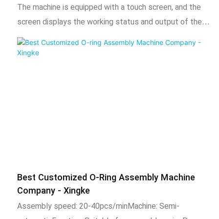
Xingke
The machine is equipped with a touch screen, and the
screen displays the working status and output of the
machine in real time. Each mechanism is equipped with
detection and fault alarm functions to assist in quick
troubleshooting. The machine is driven by gas source
and electric power, and the stations run at the same
time to improve production efficiency
Best Customized O-Ring Assembly Machine
Company - Xingke
Assembly speed: 20-40pcs/minMachine: Semi-