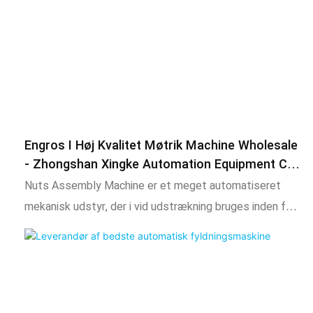
Engros I Høj Kvalitet Møtrik Machine Wholesale
- Zhongshan Xingke Automation Equipment Co.,
Ltd
Nuts Assembly Machine er et meget automatiseret
mekanisk udstyr, der i vid udstrækning bruges inden for
tætning af tætningskomponentproduktion, samling og
vedligeholdelse. Gennem det nøjagtige mekaniske
struktur og kontrolsystem realiserer dette udstyr den
automatiske fodring, placering, montering og detektion
af O-ringe, hvilket forbedrer produktionseffektiviteten