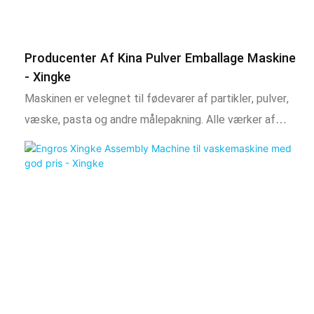
Producenter Af Kina Pulver Emballage Maskine
- Xingke
Maskinen er velegnet til fødevarer af partikler, pulver,
væske, pasta og andre målepakning. Alle værker af
taskefremstilling, måling, påfyldning, forsegling, skæring
og tælling kan udføres automatisk, på samme tid, det
kan også i henhold til efterspørgslen fra kunders
udskrivning af batchnummer og andre funktioner