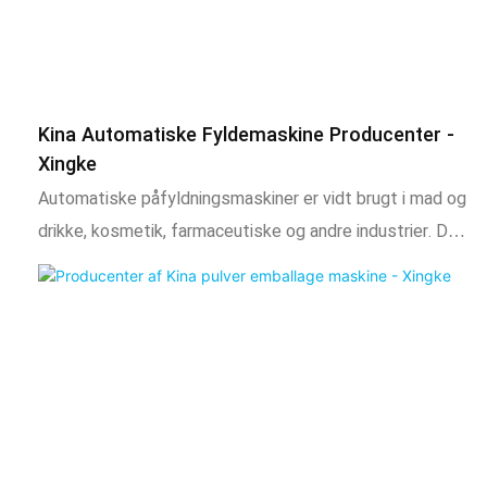
Kina Automatiske Fyldemaskine Producenter -
Xingke
Automatiske påfyldningsmaskiner er vidt brugt i mad og
drikke, kosmetik, farmaceutiske og andre industrier. Det
kan nøjagtigt injicere produkter i forberedte containere,
forsegle halen eller hætten og sikre tætningen og
holdbarheden for produkterne