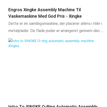
Engros Xingke Assembly Machine Til
Vaskemaskine Med God Pris - Xingke
Dette er en samlingsmaskine, der placerer shims i riller i
metalplader. De flade puder er arrangeret gennem den
vibrerende plade, transporteret en efter en til en fast
position og derefter hentet af roboten og flyttet til
metalpladen
Intro To XINGKE O-Ring Automatic Assembly