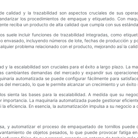
l de calidad y la trazabilidad son aspectos cruciales de sus ope
estandarizar los procedimientos de empaque y etiquetado. Con maq
iente reciba un producto de alta calidad que cumpla con sus estánda
s suele incluir funciones de trazabilidad integradas, como etiqu
o envasado, incluyendo números de lote, fechas de producción y po
alquier problema relacionado con el producto, mejorando así la calida
d y la escalabilidad son cruciales para el éxito a largo plazo. La 
 a las cambiantes demandas del mercado y expandir sus operaciones
inaria automatizada se puede configurar fácilmente para satisface
 del mercado, lo que le permite alcanzar un crecimiento y un éxito 
os sienta las bases para la escalabilidad. A medida que su nego
r importancia. La maquinaria automatizada puede gestionar eficie
i la eficiencia. En esencia, la automatización impulsa a su negocio 
esa, y automatizar el proceso de empaquetado de tornillos puede c
evantamiento de objetos pesados, lo que puede provocar fatiga en 