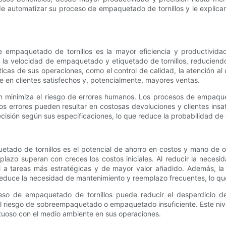
as de automatizar su proceso de empaquetado de tornillos y le expli
 empaquetado de tornillos es la mayor eficiencia y productivida
la velocidad de empaquetado y etiquetado de tornillos, reduciendo
icas de sus operaciones, como el control de calidad, la atención al
 en clientes satisfechos y, potencialmente, mayores ventas.
n minimiza el riesgo de errores humanos. Los procesos de empaqu
os errores pueden resultar en costosas devoluciones y clientes in
sión según sus especificaciones, lo que reduce la probabilidad de e
do de tornillos es el potencial de ahorro en costos y mano de obr
o plazo superan con creces los costos iniciales. Al reducir la ne
l a tareas más estratégicas y de mayor valor añadido. Además, la
e reduce la necesidad de mantenimiento y reemplazo frecuentes, lo q
so de empaquetado de tornillos puede reducir el desperdicio de
el riesgo de sobreempaquetado o empaquetado insuficiente. Este nivel
tuoso con el medio ambiente en sus operaciones.