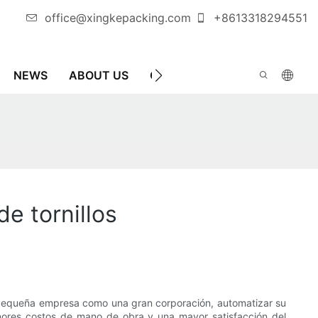
office@xingkepacking.com
+8613318294551
NEWS
ABOUT US
CONTÁCTENOS
MÁQUINA
e tornillos
a pequeña empresa como una gran corporación, automatizar su
nores costos de mano de obra y una mayor satisfacción del