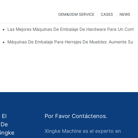
OEM&ODM SERVICE
CASES
NEWS
 Hardware
Las Mejores Máquinas De Embalaje De Hardware Para Un Contro
efinitiva Para Un Embalaje Eficiente
Máquinas De Embalaje Para Herrajes De Muebles: Aumente Su V
 El
Por Favor Contáctenos.
 De
Xingke Machine es el experto en
ingke