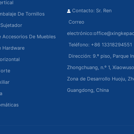
rtical
Contacto: Sr. Ren
balaje De Tornillos
Correo
Sujetador
electrónico:
office@xingkepa
 Accesorios De Muebles
Teléfono: +86 13318294551
e Hardware
Dirección:
9.º piso, Parque In
rizontal
Zhongchuang, n.º 1, Xiaowus
orte
Zona de Desarrollo Huoju, Z
liar
Guangdong, China
a
omáticas