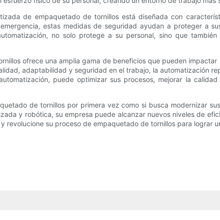
l esfuerzo físico de su personal, creando un entorno de trabajo más 
atizada de empaquetado de tornillos está diseñada con caracterís
 emergencia, estas medidas de seguridad ayudan a proteger a su
a automatización, no solo protege a su personal, sino que tambié
rnillos ofrece una amplia gama de beneficios que pueden impactar 
alidad, adaptabilidad y seguridad en el trabajo, la automatización
automatización, puede optimizar sus procesos, mejorar la calidad
uetado de tornillos por primera vez como si busca modernizar sus 
ada y robótica, su empresa puede alcanzar nuevos niveles de eficie
y revolucione su proceso de empaquetado de tornillos para lograr un