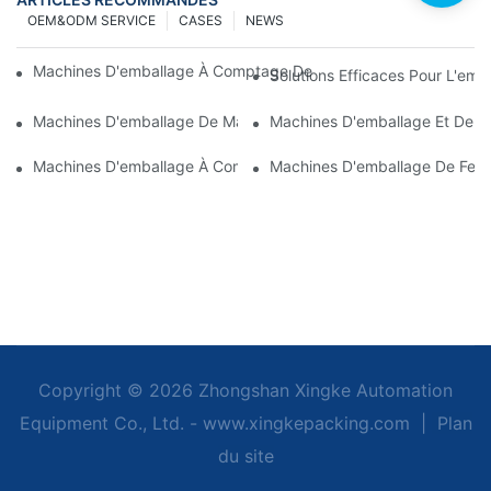
OEM&ODM SERVICE
CASES
NEWS
Machines D'emballage À Comptage De Vis Pour Des Résultats Fi
Solutions Efficaces Pour L'em
Machines D'emballage De Matériel De Pointe Pour Un Contrôle Q
Machines D'emballage Et De Co
Machines D'emballage À Comptage De Vis : L'outil Ultime Pour 
Machines D'emballage De Ferru
Copyright © 2026 Zhongshan Xingke Automation
Equipment Co., Ltd. - www.xingkepacking.com
|
Plan
du site