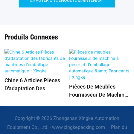
ENVOYER UNE ENQUÊTE MAINTENANT
Produits Connexes
Chine 6 Articles Pièces
Pièces De Meubles
D'adaptation Des
Fournisseur De Machine
Fabricants De Machines
À Peser Et D'emballage
D'emballage
Automatique &
Automatique - Xingke
Copyright © 2026 Zhongshan Xingke Automation
Fabricants | Xingke
Equipment Co., Ltd. - www.xingkepacking.com
|
Plan du