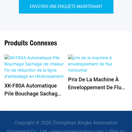
ENVOYER UNE ENQUÊTE MAINTENANT
Produits Connexes
Prix De La Machine À
XK-F80A Automatique
Enveloppement De Flux
Pile Bouchage Sachage
Horizontal
De Chaleur Fin De
Réduction De La Ligne
D'emballage En
Copyright © 2026 Zhongshan Xingke Automation
Rétrécissement
Equipment Co., Ltd. - www.xingkepacking.com
|
Plan du