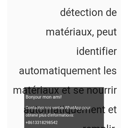
détection de
matériaux, peut
identifier
automatiquement les
matériaux et se nourrir
Bonjour mon ami!
automatiquement et
Contactez nos ventes WhatApp pour
obtenir plus d'informations:
+8613318298542