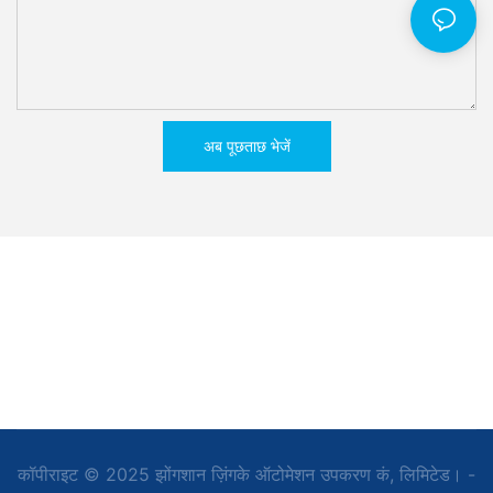
अब पूछताछ भेजें
कॉपीराइट © 2025 झोंगशान ज़िंगके ऑटोमेशन उपकरण कं, लिमिटेड। -