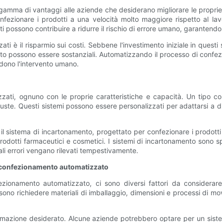
gamma di vantaggi alle aziende che desiderano migliorare le proprie
confezionare i prodotti a una velocità molto maggiore rispetto al 
ati possono contribuire a ridurre il rischio di errore umano, garante
i è il risparmio sui costi. Sebbene l'investimento iniziale in questi s
tto possono essere sostanziali. Automatizzando il processo di confe
edono l'intervento umano.
zzati, ognuno con le proprie caratteristiche e capacità. Un tipo com
 buste. Questi sistemi possono essere personalizzati per adattarsi a d
l sistema di incartonamento, progettato per confezionare i prodotti
odotti farmaceutici e cosmetici. I sistemi di incartonamento sono sp
ali errori vengano rilevati tempestivamente.
di confezionamento automatizzato
ezionamento automatizzato, ci sono diversi fattori da considerar
sono richiedere materiali di imballaggio, dimensioni e processi di mo
automazione desiderato. Alcune aziende potrebbero optare per un si