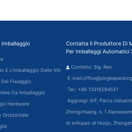
 Imballaggio
Contatta Il Produttore Di
Per Imballaggi Automatici
le
Contatto: Sig. Ren
o E L'imballaggio Delle Viti
E-mail:
office@xingkepackin
 Del Fissaggio
Tel.: +86 13318294551
chine Da Imballaggio
Aggiungi:
9/F, Parco industri
ggio Hardware
Zhongchuang, n. 1 Xiaowuso
 Orizzontale
di sviluppo di Huoju, Zhongsh
glio