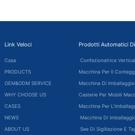
Link Veloci
Prodotti Automatici Di
Casa
Confezionatrice Vertica
PRODUCTS
Macchina Per Il Conteggi
OEM&ODM SERVICE
Macchina Di Imballaggio
WHY CHOOSE US
Casterie Per Mobili Mac
CASES
Macchina Per L'imballa
NEWS
Macchina Di Imballaggio
ABOUT US
See Di Sigillazione E Ta