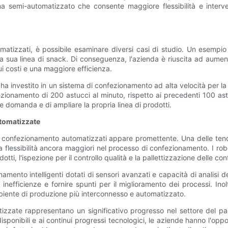
 semi-automatizzato che consente maggiore flessibilità e intervent
tomatizzati, è possibile esaminare diversi casi di studio. Un esemp
 sua linea di snack. Di conseguenza, l'azienda è riuscita ad aumenta
i costi e una maggiore efficienza.
ha investito in un sistema di confezionamento ad alta velocità per l
fezionamento di 200 astucci al minuto, rispetto ai precedenti 100 
e domanda e di ampliare la propria linea di prodotti.
utomatizzate
di confezionamento automatizzati appare promettente. Una delle tende
na flessibilità ancora maggiori nel processo di confezionamento. I r
i, l'ispezione per il controllo qualità e la pallettizzazione delle conf
namento intelligenti dotati di sensori avanzati e capacità di analisi 
 inefficienze e fornire spunti per il miglioramento dei processi. Inol
mbiente di produzione più interconnesso e automatizzato.
tizzate rappresentano un significativo progresso nel settore del pa
i disponibili e ai continui progressi tecnologici, le aziende hanno l'opp