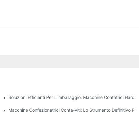
Soluzioni Efficienti Per L'imballaggio: Macchine Contatrici Hardw
Affidabili E Rapidi
ne Degli Errori E Aumento Della Produttività
Macchine Confezionatrici Conta-Viti: Lo Strumento Definitivo Per