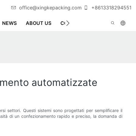
office@xingkepacking.com
+8613318294551
NEWS
ABOUT US
CONTATTARCI
MACCHINA C
namento automatizzate
si settori. Questi sistemi sono progettati per semplificare il
ssità di un confezionamento rapido e preciso, la domanda di