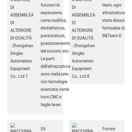
funzioni di
team, ogni
espansione,
attrezzatura è
come codifica,
stata discussa e
etichettatura,
formulata dalla
punzonatura,
R&Team D.
posizionamento
del cursore, ecc.
Le parti
dell'attrezzatura
sono realizzate
con tecnologia
avanzata come
torni CNC e
taglio laser.
Gli
Fornire