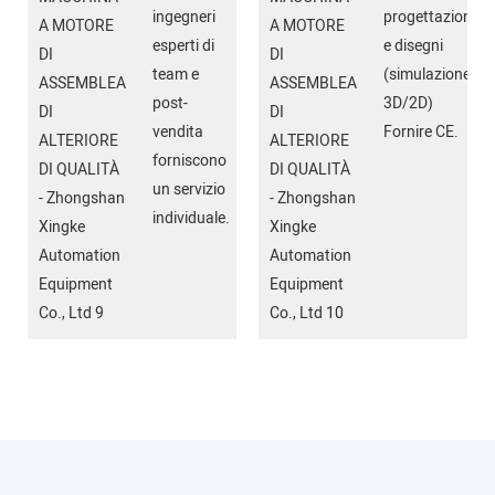
ingegneri
progettazione
esperti di
e disegni
team e
(simulazione
post-
3D/2D)
vendita
Fornire CE.
forniscono
un servizio
individuale.