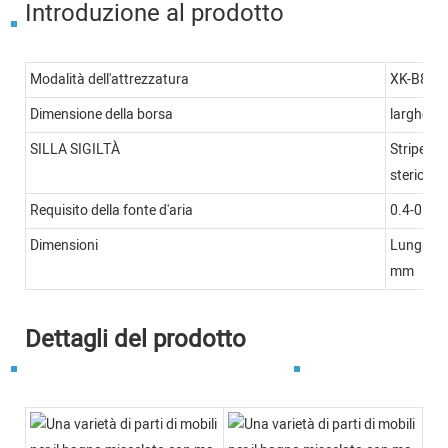
Introduzione al prodotto
Modalità dell'attrezzatura
XK-B861
Dimensione della borsa
larghezza
SILLA SIGILTÀ
Stripe, gu
steriore
Requisito della fonte d'aria
0.4-0.8
Dimensioni
Lunghez
mm
Dettagli del prodotto