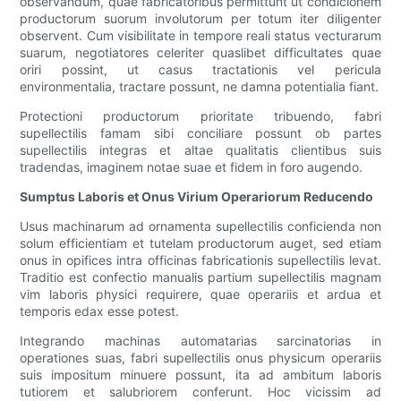
observandum, quae fabricatoribus permittunt ut condicionem
productorum suorum involutorum per totum iter diligenter
observent. Cum visibilitate in tempore reali status vecturarum
suarum, negotiatores celeriter quaslibet difficultates quae
oriri possint, ut casus tractationis vel pericula
environmentalia, tractare possunt, ne damna potentialia fiant.
Protectioni productorum prioritate tribuendo, fabri
supellectilis famam sibi conciliare possunt ob partes
supellectilis integras et altae qualitatis clientibus suis
tradendas, imaginem notae suae et fidem in foro augendo.
Sumptus Laboris et Onus Virium Operariorum Reducendo
Usus machinarum ad ornamenta supellectilis conficienda non
solum efficientiam et tutelam productorum auget, sed etiam
onus in opifices intra officinas fabricationis supellectilis levat.
Traditio est confectio manualis partium supellectilis magnam
vim laboris physici requirere, quae operariis et ardua et
temporis edax esse potest.
Integrando machinas automatarias sarcinatorias in
operationes suas, fabri supellectilis onus physicum operariis
suis impositum minuere possunt, ita ad ambitum laboris
tutiorem et salubriorem conferunt. Hoc vicissim ad