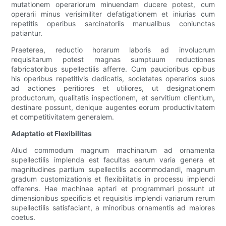
mutationem operariorum minuendam ducere potest, cum
operarii minus verisimiliter defatigationem et iniurias cum
repetitis operibus sarcinatoriis manualibus coniunctas
patiantur.
Praeterea, reductio horarum laboris ad involucrum
requisitarum potest magnas sumptuum reductiones
fabricatoribus supellectilis afferre. Cum paucioribus opibus
his operibus repetitivis dedicatis, societates operarios suos
ad actiones peritiores et utiliores, ut designationem
productorum, qualitatis inspectionem, et servitium clientium,
destinare possunt, denique augentes eorum productivitatem
et competitivitatem generalem.
Adaptatio et Flexibilitas
Aliud commodum magnum machinarum ad ornamenta
supellectilis implenda est facultas earum varia genera et
magnitudines partium supellectilis accommodandi, magnum
gradum customizationis et flexibilitatis in processu implendi
offerens. Hae machinae aptari et programmari possunt ut
dimensionibus specificis et requisitis implendi variarum rerum
supellectilis satisfaciant, a minoribus ornamentis ad maiores
coetus.