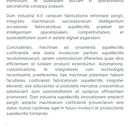
imminutum, et qualitatem auctam in operationibus
sarcinatoriis consequi possunt.
Dum Industria 4.0 campum fabricationis reformare pergit,
integratio machinarum sarcinatoriarum intelligentium
occasiones fabricatoribus supellectilis praebet ad
intelligentiam operationalem, competitivitatem, et
sustinabilitatem suam in aetate digitali augendam.
Concludendo, machinae ad ornamenta supellectilis
conficienda sine dubio involucrum partium supellectilis
revolutionaverunt, seriem commodorum offerentes quae ultra
efficientiam et tutelam producti extenduntur. Automatione,
customizatione, et integratione cum technologiis
recentissimis praeferentes, hae machinae potentiam habent
facultates conficiendi fabricatorum supellectilis insigniter
elevandi, eos adiuvantes ut postulatis mercatus crescentibus
satisfaciant dum sustinebilitatem et sumptus efficientiam
promovent. Dum industria supellectilis innovationem amplecti
pergit, adoptio machinarum conficiendi provectarum sine
dubio munus cardinale aget in futuro involucri et productionis
supellectilis formando.
.