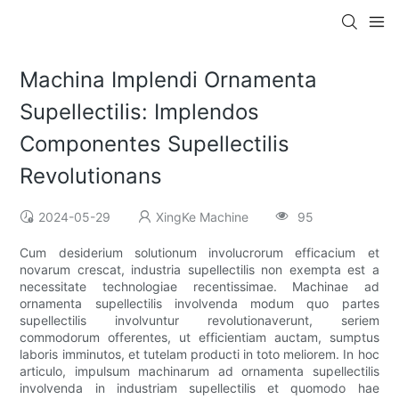
Machina Implendi Ornamenta
Supellectilis: Implendos
Componentes Supellectilis
Revolutionans
2024-05-29
XingKe Machine
95
Cum desiderium solutionum involucrorum efficacium et
novarum crescat, industria supellectilis non exempta est a
necessitate technologiae recentissimae. Machinae ad
ornamenta supellectilis involvenda modum quo partes
supellectilis involvuntur revolutionaverunt, seriem
commodorum offerentes, ut efficientiam auctam, sumptus
laboris imminutos, et tutelam producti in toto meliorem. In hoc
articulo, impulsum machinarum ad ornamenta supellectilis
involvenda in industriam supellectilis et quomodo hae