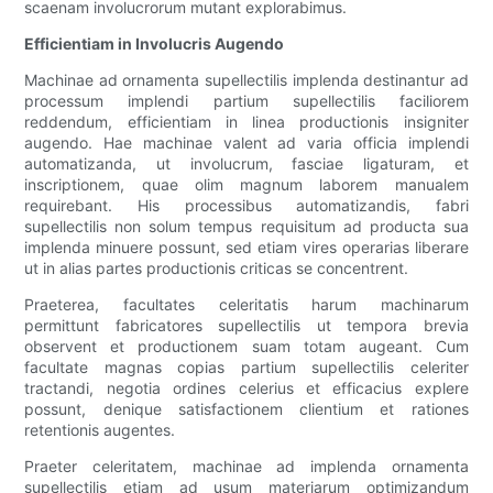
scaenam involucrorum mutant explorabimus.
Efficientiam in Involucris Augendo
Machinae ad ornamenta supellectilis implenda destinantur ad
processum implendi partium supellectilis faciliorem
reddendum, efficientiam in linea productionis insigniter
augendo. Hae machinae valent ad varia officia implendi
automatizanda, ut involucrum, fasciae ligaturam, et
inscriptionem, quae olim magnum laborem manualem
requirebant. His processibus automatizandis, fabri
supellectilis non solum tempus requisitum ad producta sua
implenda minuere possunt, sed etiam vires operarias liberare
ut in alias partes productionis criticas se concentrent.
Praeterea, facultates celeritatis harum machinarum
permittunt fabricatores supellectilis ut tempora brevia
observent et productionem suam totam augeant. Cum
facultate magnas copias partium supellectilis celeriter
tractandi, negotia ordines celerius et efficacius explere
possunt, denique satisfactionem clientium et rationes
retentionis augentes.
Praeter celeritatem, machinae ad implenda ornamenta
supellectilis etiam ad usum materiarum optimizandum