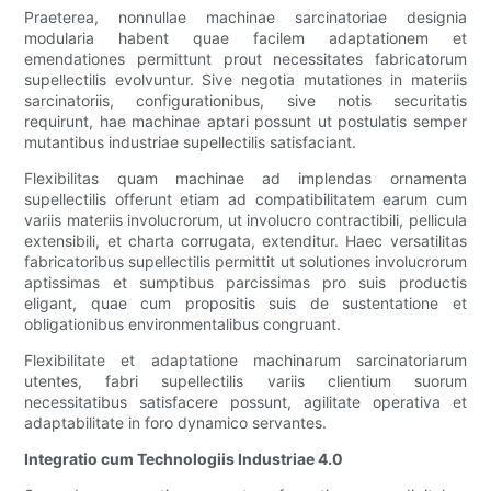
Praeterea, nonnullae machinae sarcinatoriae designia
modularia habent quae facilem adaptationem et
emendationes permittunt prout necessitates fabricatorum
supellectilis evolvuntur. Sive negotia mutationes in materiis
sarcinatoriis, configurationibus, sive notis securitatis
requirunt, hae machinae aptari possunt ut postulatis semper
mutantibus industriae supellectilis satisfaciant.
Flexibilitas quam machinae ad implendas ornamenta
supellectilis offerunt etiam ad compatibilitatem earum cum
variis materiis involucrorum, ut involucro contractibili, pellicula
extensibili, et charta corrugata, extenditur. Haec versatilitas
fabricatoribus supellectilis permittit ut solutiones involucrorum
aptissimas et sumptibus parcissimas pro suis productis
eligant, quae cum propositis suis de sustentatione et
obligationibus environmentalibus congruant.
Flexibilitate et adaptatione machinarum sarcinatoriarum
utentes, fabri supellectilis variis clientium suorum
necessitatibus satisfacere possunt, agilitate operativa et
adaptabilitate in foro dynamico servantes.
Integratio cum Technologiis Industriae 4.0