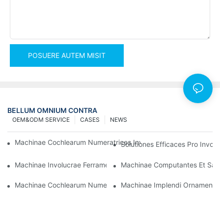
POSUERE AUTEM MISIT
BELLUM OMNIUM CONTRA
OEM&ODM SERVICE
CASES
NEWS
Machinae Cochlearum Numeratrices Involucrantes Ad Eventus Fi
Solutiones Efficaces Pro Invo
Machinae Involucrae Ferramentorum Optimae Ad Qualitatem 
Machinae Computantes Et Sarc
Machinae Cochlearum Numerantes Impletoriae: Instrumentum 
Machinae Implendi Ornamenta S