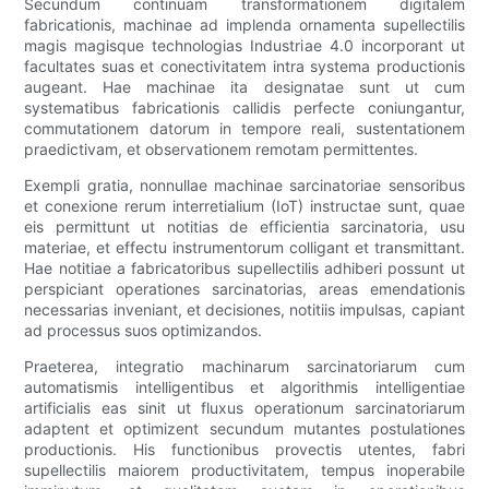
Secundum continuam transformationem digitalem
fabricationis, machinae ad implenda ornamenta supellectilis
magis magisque technologias Industriae 4.0 incorporant ut
facultates suas et conectivitatem intra systema productionis
augeant. Hae machinae ita designatae sunt ut cum
systematibus fabricationis callidis perfecte coniungantur,
commutationem datorum in tempore reali, sustentationem
praedictivam, et observationem remotam permittentes.
Exempli gratia, nonnullae machinae sarcinatoriae sensoribus
et conexione rerum interretialium (IoT) instructae sunt, quae
eis permittunt ut notitias de efficientia sarcinatoria, usu
materiae, et effectu instrumentorum colligant et transmittant.
Hae notitiae a fabricatoribus supellectilis adhiberi possunt ut
perspiciant operationes sarcinatorias, areas emendationis
necessarias inveniant, et decisiones, notitiis impulsas, capiant
ad processus suos optimizandos.
Praeterea, integratio machinarum sarcinatoriarum cum
automatismis intelligentibus et algorithmis intelligentiae
artificialis eas sinit ut fluxus operationum sarcinatoriarum
adaptent et optimizent secundum mutantes postulationes
productionis. His functionibus provectis utentes, fabri
supellectilis maiorem productivitatem, tempus inoperabile