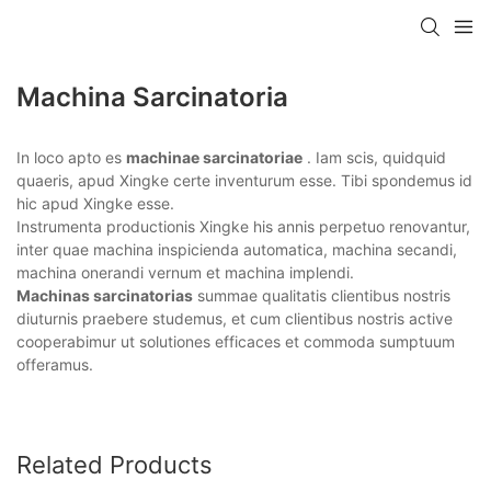
Machina Sarcinatoria
In loco apto es
machinae sarcinatoriae
. Iam scis, quidquid
quaeris, apud Xingke certe inventurum esse. Tibi spondemus id
hic apud Xingke esse.
Instrumenta productionis Xingke his annis perpetuo renovantur,
inter quae machina inspicienda automatica, machina secandi,
machina onerandi vernum et machina implendi.
Machinas sarcinatorias
summae qualitatis clientibus nostris
diuturnis praebere studemus, et cum clientibus nostris active
cooperabimur ut solutiones efficaces et commoda sumptuum
offeramus.
Related Products