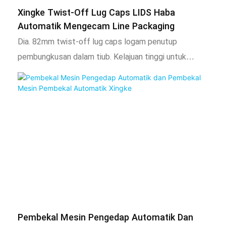
Xingke Twist-Off Lug Caps LIDS Haba
Automatik Mengecam Line Packaging
Dia. 82mm twist-off lug caps logam penutup
pembungkusan dalam tiub. Kelajuan tinggi untuk
ketepatan dan kecekapan. Untuk pembungkusan topi
dalam tiub tidak ada masalah.
Line Metal Twist-Off kami Line Mesin Pembungkusan
Meningkatkan Kecekapan, Xingke Packing Twist-Off
Caps
Sebagai kilang mesin pembungkusan profesional, kami
telah menyelesaikan garisan pembungkusan shirnking
automatik sepenuhnya untuk twist-off lug caps untuk
pelanggan.
крышка твист-офф 82мм Линия упаковки
Pembekal Mesin Pengedap Automatik Dan
Крышки закаточные "Твист-офф"