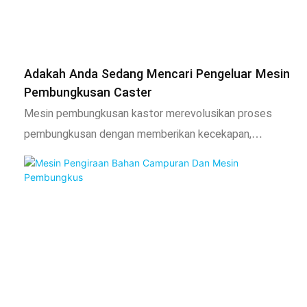
mengoptimumkan operasi mereka.
Adakah Anda Sedang Mencari Pengeluar Mesin
Pembungkusan Caster
Mesin pembungkusan kastor merevolusikan proses
pembungkusan dengan memberikan kecekapan,
konsistensi dan penjimatan kos yang tiada tandingan.
Mereka mengautomasikan tugas manual membungkus,
mengedap dan karton, meningkatkan pengeluaran
dengan ketara sambil mengurangkan kos buruh dan
tekanan fizikal. Mesin ini memastikan setiap kastor
dibungkus dengan cara yang seragam, profesional dan
bebas kerosakan, meningkatkan imej jenama dan
kepuasan pelanggan anda. Dengan mengoptimumkan