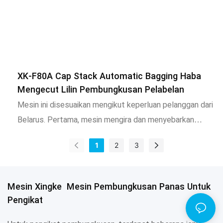
XK-F80A Cap Stack Automatic Bagging Haba
Mengecut Lilin Pembungkusan Pelabelan
Mesin ini disesuaikan mengikut keperluan pelanggan dari
Belarus. Pertama, mesin mengira dan menyebarkan
nombor. Apabila tali pinggang penghantar bergerak,
1
2
3
setiap kumpulan topi botol secara beransur -ansur
meningkat kepada 20. Kemudian, lengan mekanikal
merebut sekumpulan topi botol dan memasukkannya ke
Mesin Xingke Mesin Pembungkusan Panas Untuk
dalam beg untuk pengedap tepi. Kemudian, ia memasuki
Pengikat
relau menyusut haba untuk menyelesaikan proses