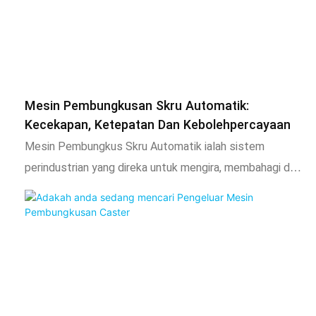
Mesin Pembungkusan Skru Automatik:
Kecekapan, Ketepatan Dan Kebolehpercayaan
Mesin Pembungkus Skru Automatik ialah sistem
perindustrian yang direka untuk mengira, membahagi dan
membungkus skru, bolt, kacang dan barang perkakasan
kecil lain secara automatik ke dalam beg, kantung atau
kotak. Ia menggantikan proses pembungkusan manual
yang perlahan, mudah ralat dan intensif buruh,
menawarkan penyelesaian transformatif untuk
pengeluar, pengedar dan syarikat pengikat yang ingin