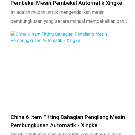
Pembekal Mesin Pembekal Automatik Xingke
Крышки твист-офф
Ini adalah mudah untuk mengendalikan mesin
упаковочный проект для твист-офф 82 мм
pembungkusan yang secara manual membekalkan bahan.
Apabila mesin merasakan penurunan, ia secara automatik
akan menutup beg tersebut. Seterusnya, mesin akan
menarik beg itu lagi, rasa bahan yang jatuh, dan kemudian
meterai beg
China 6 Item Fitting Bahagian Pengilang Mesin
Pembungkusan Automatik - Xingke
Mesin pembungkusan automatik sepenuhnya, 6 item