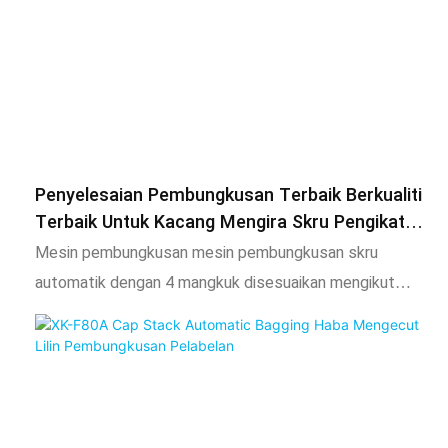
Penyelesaian Pembungkusan Terbaik Berkualiti
Terbaik Untuk Kacang Mengira Skru Pengikat
Perkakasan Perkakasan Mesin Pembungkusan
Mesin pembungkusan mesin pembungkusan skru
Bahagian
automatik dengan 4 mangkuk disesuaikan mengikut
keperluan pelanggan