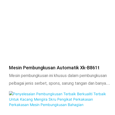
kecekapan pengeluaran dan imej produk perusahaan.
Sebagai peralatan pengeluaran automatik, mesin
pembungkusan aksesori perabot direka khas untuk
pembungkusan pelbagai aksesori kecil (seperti skru,
kacang, pemegang, kastor, dll) yang dihasilkan semasa
proses pembuatan perabot
Mesin Pembungkusan Automatik Xk-B861t
Mesin pembungkusan ini khusus dalam pembungkusan
pelbagai jenis serbet, spons, sarung tangan dan banyak
produk isi rumah yang lain. Ia juga boleh menyediakan
mesin yang disesuaikan untuk banyak syarikat produk isi
rumah. Modelnya adalah XK-B861T, sudah lulus
pensijilan CE