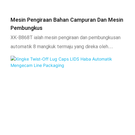
penggunaan bahan dan meminimumkan sisa, mereka
memberikan pulangan pelaburan yang cepat,
Mesin Pengiraan Bahan Campuran Dan Mesin
menjadikannya aset yang sangat diperlukan untuk mana-
Pembungkus
mana pengeluar kastor yang menyasarkan pertumbuhan
XK-B868T ialah mesin pengiraan dan pembungkusan
dan daya saing.
automatik 8 mangkuk termaju yang direka oleh
Zhongshan Xingke Automation Equipment Co., Ltd. untuk
pembungkusan kecekapan tinggi bahagian kecil. Ia
menyepadukan penyusuan automatik, pengiraan,
pengisian, pembuatan beg, pengedap dan pengiraan
output ke dalam satu proses yang diperkemas.