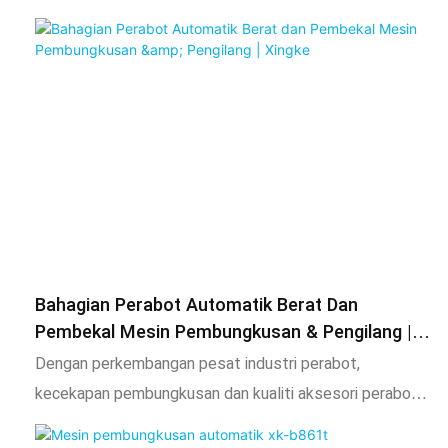
dalam kotak. Baldi rantai terdiri daripada banyak kotak
bahan kecil. Apabila baldi rantai berjalan, kotak bahan
terus bergerak ke hadapan dan akhirnya dicurahkan ke
dalam bekas
Bahagian Perabot Automatik Berat Dan
Pembekal Mesin Pembungkusan & Pengilang |
Xingke
Dengan perkembangan pesat industri perabot,
kecekapan pembungkusan dan kualiti aksesori perabot
telah menjadi faktor utama yang mempengaruhi