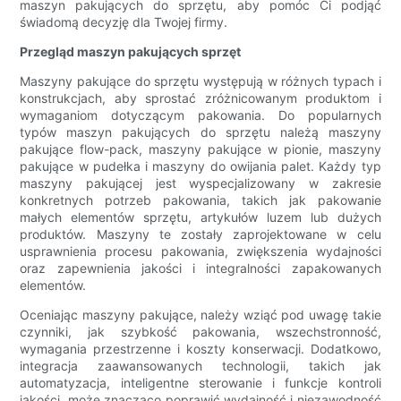
maszyn pakujących do sprzętu, aby pomóc Ci podjąć
świadomą decyzję dla Twojej firmy.
Przegląd maszyn pakujących sprzęt
Maszyny pakujące do sprzętu występują w różnych typach i
konstrukcjach, aby sprostać zróżnicowanym produktom i
wymaganiom dotyczącym pakowania. Do popularnych
typów maszyn pakujących do sprzętu należą maszyny
pakujące flow-pack, maszyny pakujące w pionie, maszyny
pakujące w pudełka i maszyny do owijania palet. Każdy typ
maszyny pakującej jest wyspecjalizowany w zakresie
konkretnych potrzeb pakowania, takich jak pakowanie
małych elementów sprzętu, artykułów luzem lub dużych
produktów. Maszyny te zostały zaprojektowane w celu
usprawnienia procesu pakowania, zwiększenia wydajności
oraz zapewnienia jakości i integralności zapakowanych
elementów.
Oceniając maszyny pakujące, należy wziąć pod uwagę takie
czynniki, jak szybkość pakowania, wszechstronność,
wymagania przestrzenne i koszty konserwacji. Dodatkowo,
integracja zaawansowanych technologii, takich jak
automatyzacja, inteligentne sterowanie i funkcje kontroli
jakości, może znacząco poprawić wydajność i niezawodność