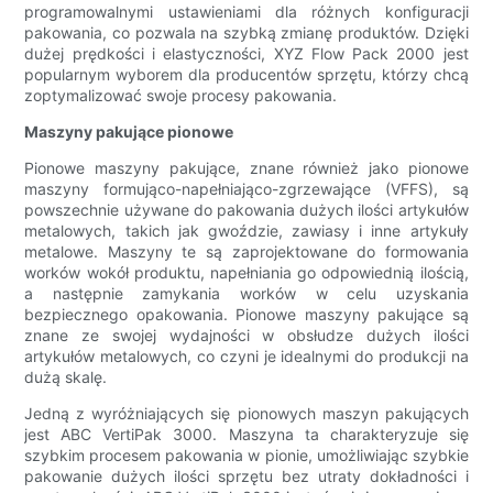
programowalnymi ustawieniami dla różnych konfiguracji
pakowania, co pozwala na szybką zmianę produktów. Dzięki
dużej prędkości i elastyczności, XYZ Flow Pack 2000 jest
popularnym wyborem dla producentów sprzętu, którzy chcą
zoptymalizować swoje procesy pakowania.
Maszyny pakujące pionowe
Pionowe maszyny pakujące, znane również jako pionowe
maszyny formująco-napełniająco-zgrzewające (VFFS), są
powszechnie używane do pakowania dużych ilości artykułów
metalowych, takich jak gwoździe, zawiasy i inne artykuły
metalowe. Maszyny te są zaprojektowane do formowania
worków wokół produktu, napełniania go odpowiednią ilością,
a następnie zamykania worków w celu uzyskania
bezpiecznego opakowania. Pionowe maszyny pakujące są
znane ze swojej wydajności w obsłudze dużych ilości
artykułów metalowych, co czyni je idealnymi do produkcji na
dużą skalę.
Jedną z wyróżniających się pionowych maszyn pakujących
jest ABC VertiPak 3000. Maszyna ta charakteryzuje się
szybkim procesem pakowania w pionie, umożliwiając szybkie
pakowanie dużych ilości sprzętu bez utraty dokładności i