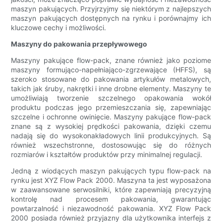
maszyn pakujących. Przyjrzyjmy się niektórym z najlepszych
maszyn pakujących dostępnych na rynku i porównajmy ich
kluczowe cechy i możliwości.
Maszyny do pakowania przepływowego
Maszyny pakujące flow-pack, znane również jako poziome
maszyny formująco-napełniająco-zgrzewające (HFFS), są
szeroko stosowane do pakowania artykułów metalowych,
takich jak śruby, nakrętki i inne drobne elementy. Maszyny te
umożliwiają tworzenie szczelnego opakowania wokół
produktu podczas jego przemieszczania się, zapewniając
szczelne i ochronne owinięcie. Maszyny pakujące flow-pack
znane są z wysokiej prędkości pakowania, dzięki czemu
nadają się do wysokonakładowych linii produkcyjnych. Są
również wszechstronne, dostosowując się do różnych
rozmiarów i kształtów produktów przy minimalnej regulacji.
Jedną z wiodących maszyn pakujących typu flow-pack na
rynku jest XYZ Flow Pack 2000. Maszyna ta jest wyposażona
w zaawansowane serwosilniki, które zapewniają precyzyjną
kontrolę nad procesem pakowania, gwarantując
powtarzalność i niezawodność pakowania. XYZ Flow Pack
2000 posiada również przyjazny dla użytkownika interfejs z