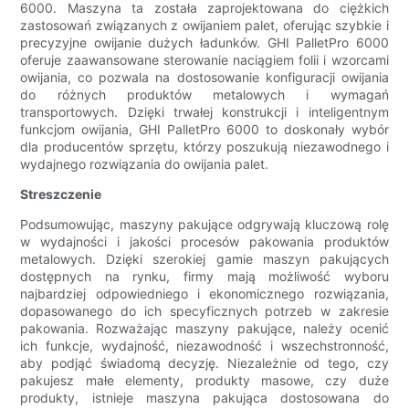
6000. Maszyna ta została zaprojektowana do ciężkich
zastosowań związanych z owijaniem palet, oferując szybkie i
precyzyjne owijanie dużych ładunków. GHI PalletPro 6000
oferuje zaawansowane sterowanie naciągiem folii i wzorcami
owijania, co pozwala na dostosowanie konfiguracji owijania
do różnych produktów metalowych i wymagań
transportowych. Dzięki trwałej konstrukcji i inteligentnym
funkcjom owijania, GHI PalletPro 6000 to doskonały wybór
dla producentów sprzętu, którzy poszukują niezawodnego i
wydajnego rozwiązania do owijania palet.
Streszczenie
Podsumowując, maszyny pakujące odgrywają kluczową rolę
w wydajności i jakości procesów pakowania produktów
metalowych. Dzięki szerokiej gamie maszyn pakujących
dostępnych na rynku, firmy mają możliwość wyboru
najbardziej odpowiedniego i ekonomicznego rozwiązania,
dopasowanego do ich specyficznych potrzeb w zakresie
pakowania. Rozważając maszyny pakujące, należy ocenić
ich funkcje, wydajność, niezawodność i wszechstronność,
aby podjąć świadomą decyzję. Niezależnie od tego, czy
pakujesz małe elementy, produkty masowe, czy duże
produkty, istnieje maszyna pakująca dostosowana do