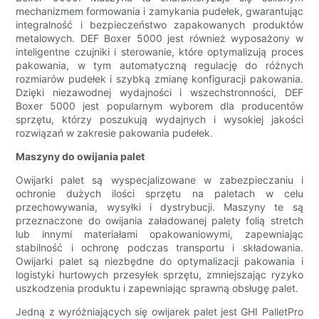
mechanizmem formowania i zamykania pudełek, gwarantując
integralność i bezpieczeństwo zapakowanych produktów
metalowych. DEF Boxer 5000 jest również wyposażony w
inteligentne czujniki i sterowanie, które optymalizują proces
pakowania, w tym automatyczną regulację do różnych
rozmiarów pudełek i szybką zmianę konfiguracji pakowania.
Dzięki niezawodnej wydajności i wszechstronności, DEF
Boxer 5000 jest popularnym wyborem dla producentów
sprzętu, którzy poszukują wydajnych i wysokiej jakości
rozwiązań w zakresie pakowania pudełek.
Maszyny do owijania palet
Owijarki palet są wyspecjalizowane w zabezpieczaniu i
ochronie dużych ilości sprzętu na paletach w celu
przechowywania, wysyłki i dystrybucji. Maszyny te są
przeznaczone do owijania załadowanej palety folią stretch
lub innymi materiałami opakowaniowymi, zapewniając
stabilność i ochronę podczas transportu i składowania.
Owijarki palet są niezbędne do optymalizacji pakowania i
logistyki hurtowych przesyłek sprzętu, zmniejszając ryzyko
uszkodzenia produktu i zapewniając sprawną obsługę palet.
Jedną z wyróżniających się owijarek palet jest GHI PalletPro