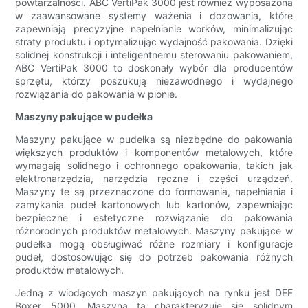
powtarzalności. ABC VertiPak 3000 jest również wyposażona
w zaawansowane systemy ważenia i dozowania, które
zapewniają precyzyjne napełnianie worków, minimalizując
straty produktu i optymalizując wydajność pakowania. Dzięki
solidnej konstrukcji i inteligentnemu sterowaniu pakowaniem,
ABC VertiPak 3000 to doskonały wybór dla producentów
sprzętu, którzy poszukują niezawodnego i wydajnego
rozwiązania do pakowania w pionie.
Maszyny pakujące w pudełka
Maszyny pakujące w pudełka są niezbędne do pakowania
większych produktów i komponentów metalowych, które
wymagają solidnego i ochronnego opakowania, takich jak
elektronarzędzia, narzędzia ręczne i części urządzeń.
Maszyny te są przeznaczone do formowania, napełniania i
zamykania pudeł kartonowych lub kartonów, zapewniając
bezpieczne i estetyczne rozwiązanie do pakowania
różnorodnych produktów metalowych. Maszyny pakujące w
pudełka mogą obsługiwać różne rozmiary i konfiguracje
pudeł, dostosowując się do potrzeb pakowania różnych
produktów metalowych.
Jedną z wiodących maszyn pakujących na rynku jest DEF
Boxer 5000. Maszyna ta charakteryzuje się solidnym