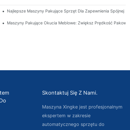
t
Najlepsze Maszyny Pakujące Sprzęt Dla Zapewnienia Spójnej Kon
Wydajnego Pakowania
Maszyny Pakujące Okucia Meblowe: Zwiększ Prędkość Pakowa
ntem
Skontaktuj Się Z Nami.
 Do
Maszyna Xingke jest profesjonalnym
ekspertem w zakresie
automatycznego sprzętu do