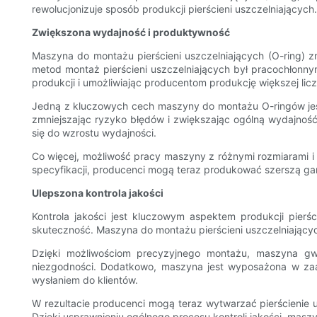
rewolucjonizuje sposób produkcji pierścieni uszczelniającyc
Zwiększona wydajność i produktywność
Maszyna do montażu pierścieni uszczelniających (O-ring) 
metod montaż pierścieni uszczelniających był pracochłonnym
produkcji i umożliwiając producentom produkcję większej licz
Jedną z kluczowych cech maszyny do montażu O-ringów jest
zmniejszając ryzyko błędów i zwiększając ogólną wydajnoś
się do wzrostu wydajności.
Co więcej, możliwość pracy maszyny z różnymi rozmiarami i 
specyfikacji, producenci mogą teraz produkować szerszą gam
Ulepszona kontrola jakości
Kontrola jakości jest kluczowym aspektem produkcji pierś
skuteczność. Maszyna do montażu pierścieni uszczelniającyc
Dzięki możliwościom precyzyjnego montażu, maszyna gwa
niezgodności. Dodatkowo, maszyna jest wyposażona w zaa
wysłaniem do klientów.
W rezultacie producenci mogą teraz wytwarzać pierścienie us
Dzięki usprawnieniu ogólnego procesu kontroli jakości, ma