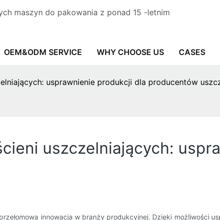
ych maszyn do pakowania z ponad 15 -letnim
OEM&ODM SERVICE
WHY CHOOSE US
CASES
elniających: usprawnienie produkcji dla producentów uszc
ieni uszczelniających: uspra
 przełomowa innowacja w branży produkcyjnej. Dzięki możliwości u