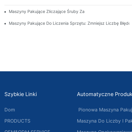
Maszyny Pakujące Zliczające Śruby Zapewniające Niezawodne 
Maszyny Pakujące Do Liczenia Sprzętu: Zmniejsz Liczbę Błęd
Szybkie Linki
Automatyczne Produ
Dom
Pionowa Maszyna Paku
PRODUCTS
Maszyna Do Liczby I Pa
OEM&ODM SERVICE
Maszyna Opakowaniowa