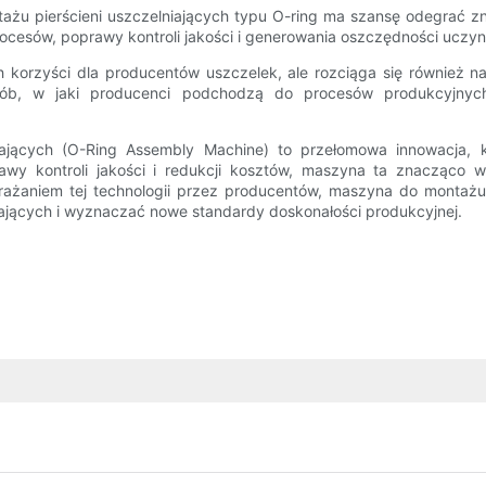
 pierścieni uszczelniających typu O-ring ma szansę odegrać znac
rocesów, poprawy kontroli jakości i generowania oszczędności uczyn
h korzyści dla producentów uszczelek, ale rozciąga się również 
ób, w jaki producenci podchodzą do procesów produkcyjnych
ających (O-Ring Assembly Machine) to przełomowa innowacja, k
rawy kontroli jakości i redukcji kosztów, maszyna ta znacząco 
ażaniem tej technologii przez producentów, maszyna do montażu 
niających i wyznaczać nowe standardy doskonałości produkcyjnej.