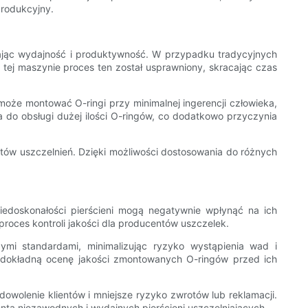
produkcyjny.
zając wydajność i produktywność. W przypadku tradycyjnych
 tej maszynie proces ten został usprawniony, skracając czas
że montować O-ringi przy minimalnej ingerencji człowieka,
do obsługi dużej ilości O-ringów, co dodatkowo przyczynia
ntów uszczelnień. Dzięki możliwości dostosowania do różnych
niedoskonałości pierścieni mogą negatywnie wpłynąć na ich
roces kontroli jakości dla producentów uszczelek.
mi standardami, minimalizując ryzyko wystąpienia wad i
 dokładną ocenę jakości zmontowanych O-ringów przed ich
dowolenie klientów i mniejsze ryzyko zwrotów lub reklamacji.
ta niezawodnych i wydajnych pierścieni uszczelniających.