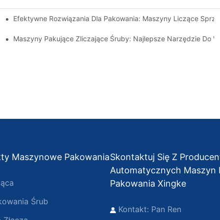
Efektywne Rozwiązania Dla Pakowania: Maszyny Liczące Sprzę
I Szybkie Wyniki
ów I Zwiększ Wydajność
Maszyny Pakujące Zliczające Śruby: Najlepsze Narzędzie Do 
kty Maszynowe Pakowania
Skontaktuj Się Z Produce
Automatycznych Maszyn
jąca
Pakowania Xingke
kowania Śrub
Kontakt: Pan Ren
 Złącza