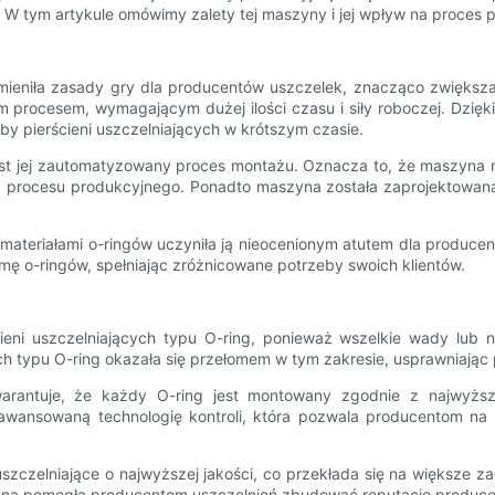
h. W tym artykule omówimy zalety tej maszyny i jej wpływ na proces 
zmieniła zasady gry dla producentów uszczelek, znacząco zwięks
 procesem, wymagającym dużej ilości czasu i siły roboczej. Dzięki
by pierścieni uszczelniających w krótszym czasie.
 jej zautomatyzowany proces montażu. Oznacza to, że maszyna mo
ć procesu produkcyjnego. Ponadto maszyna została zaprojektowana 
materiałami o-ringów uczyniła ją nieocenionym atutem dla produce
ę o-ringów, spełniając zróżnicowane potrzeby swoich klientów.
cieni uszczelniających typu O-ring, ponieważ wszelkie wady lub 
h typu O-ring okazała się przełomem w tym zakresie, usprawniając p
rantuje, że każdy O-ring jest montowany zgodnie z najwyższy
wansowaną technologię kontroli, która pozwala producentom na
zczelniające o najwyższej jakości, co przekłada się na większe za
szyna pomogła producentom uszczelnień zbudować reputację producen