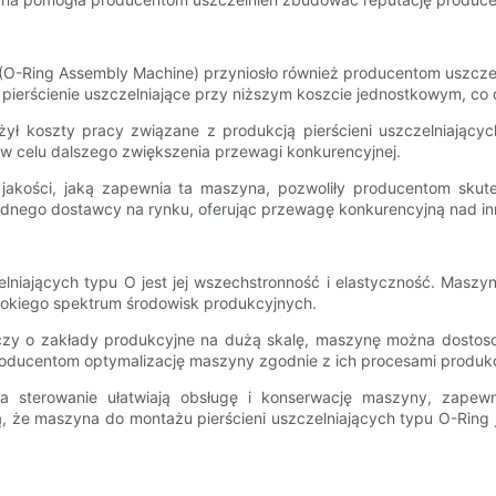
(O-Ring Assembly Machine) przyniosło również producentom uszczel
ierścienie uszczelniające przy niższym koszcie jednostkowym, co 
 koszty pracy związane z produkcją pierścieni uszczelniających
 w celu dalszego zwiększenia przewagi konkurencyjnej.
 jakości, jaką zapewnia ta maszyna, pozwoliły producentom skute
wodnego dostawcy na rynku, oferując przewagę konkurencyjną nad i
zelniających typu O jest jej wszechstronność i elastyczność. Masz
okiego spektrum środowisk produkcyjnych.
i, czy o zakłady produkcyjne na dużą skalę, maszynę można dost
producentom optymalizację maszyny zgodnie z ich procesami produkc
nika sterowanie ułatwiają obsługę i konserwację maszyny, zapew
ą, że maszyna do montażu pierścieni uszczelniających typu O-Ring