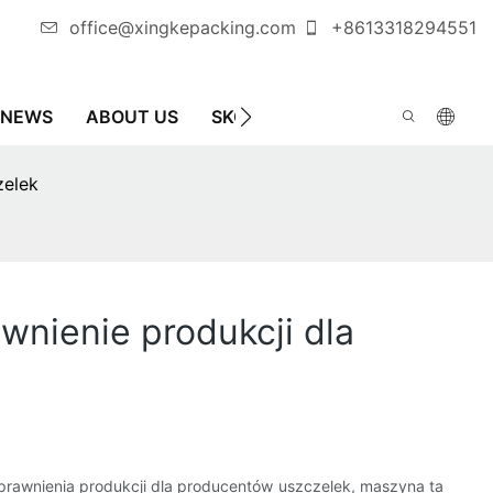
office@xingkepacking.com
+8613318294551
NEWS
ABOUT US
SKONTAKTUJ SIĘ Z NAMI
AU
zelek
wnienie produkcji dla
sprawnienia produkcji dla producentów uszczelek, maszyna ta