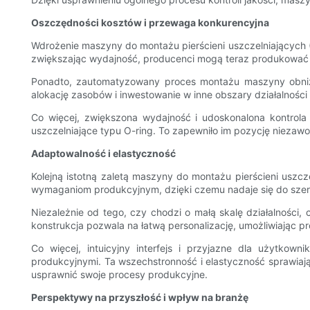
Oszczędności kosztów i przewaga konkurencyjna
Wdrożenie maszyny do montażu pierścieni uszczelniających 
zwiększając wydajność, producenci mogą teraz produkować p
Ponadto, zautomatyzowany proces montażu maszyny obniżył
alokację zasobów i inwestowanie w inne obszary działalności
Co więcej, zwiększona wydajność i udoskonalona kontrola
uszczelniające typu O-ring. To zapewniło im pozycję nieza
Adaptowalność i elastyczność
Kolejną istotną zaletą maszyny do montażu pierścieni uszc
wymaganiom produkcyjnym, dzięki czemu nadaje się do szer
Niezależnie od tego, czy chodzi o małą skalę działalnośc
konstrukcja pozwala na łatwą personalizację, umożliwiając 
Co więcej, intuicyjny interfejs i przyjazne dla użytkow
produkcyjnymi. Ta wszechstronność i elastyczność sprawiaj
usprawnić swoje procesy produkcyjne.
Perspektywy na przyszłość i wpływ na branżę