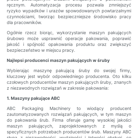
ręcznym. Automatyzacja procesu pozwala zmniejszyć
ryzyko wypadków i urazów spowodowanych powtarzalnymi
czynnościami, tworząc bezpieczniejsze środowisko pracy
dla pracowników.
Ogólnie rzecz biorąc, wykorzystanie maszyn pakujących
śrubowo może usprawnić operacje pakowania, poprawić
jakość i spójność opakowania produktu oraz zwiększyć
bezpieczeństwo w miejscu pracy.
Najlepsi producenci maszyn pakujących w śruby
Wybierając maszynę pakującą śruby do swojej firmy,
kluczowy jest wybór odpowiedniego producenta. Oto kilku
czołowych producentów maszyn pakujących śruby, znanych
z niezawodnych rozwiązań w zakresie pakowania:
1. Maszyny pakujące ABC
ABC Packaging Machinery to wiodący producent
zautomatyzowanych rozwiązań pakujących, w tym maszyn
do pakowania śrub. Firma oferuje gamę wysokiej jakości
maszyn pakujących, zaprojektowanych z myślą o
specyficznych potrzebach producentów śrub. Maszyny ABC
słyną z niezawodności, wydajności i łatwości obsługi, co