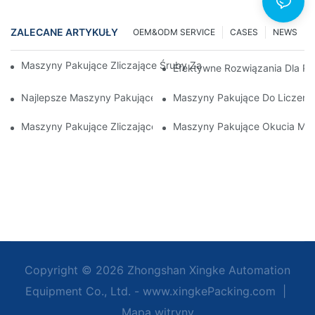
ZALECANE ARTYKUŁY
OEM&ODM SERVICE
CASES
NEWS
Maszyny Pakujące Zliczające Śruby Zapewniające Niezawodne 
Efektywne Rozwiązania Dla Pa
Najlepsze Maszyny Pakujące Sprzęt Dla Zapewnienia Spójnej Ko
Maszyny Pakujące Do Liczenia
Maszyny Pakujące Zliczające Śruby: Najlepsze Narzędzie Do
Maszyny Pakujące Okucia Meb
Copyright © 2026 Zhongshan Xingke Automation
Equipment Co., Ltd. - www.xingkePacking.com
|
Mapa witryny