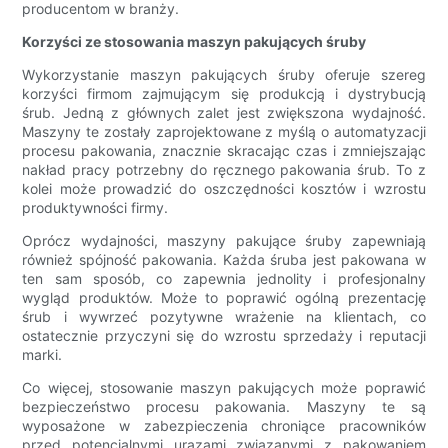
producentom w branży.
Korzyści ze stosowania maszyn pakujących śruby
Wykorzystanie maszyn pakujących śruby oferuje szereg
korzyści firmom zajmującym się produkcją i dystrybucją
śrub. Jedną z głównych zalet jest zwiększona wydajność.
Maszyny te zostały zaprojektowane z myślą o automatyzacji
procesu pakowania, znacznie skracając czas i zmniejszając
nakład pracy potrzebny do ręcznego pakowania śrub. To z
kolei może prowadzić do oszczędności kosztów i wzrostu
produktywności firmy.
Oprócz wydajności, maszyny pakujące śruby zapewniają
również spójność pakowania. Każda śruba jest pakowana w
ten sam sposób, co zapewnia jednolity i profesjonalny
wygląd produktów. Może to poprawić ogólną prezentację
śrub i wywrzeć pozytywne wrażenie na klientach, co
ostatecznie przyczyni się do wzrostu sprzedaży i reputacji
marki.
Co więcej, stosowanie maszyn pakujących może poprawić
bezpieczeństwo procesu pakowania. Maszyny te są
wyposażone w zabezpieczenia chroniące pracowników
przed potencjalnymi urazami związanymi z pakowaniem