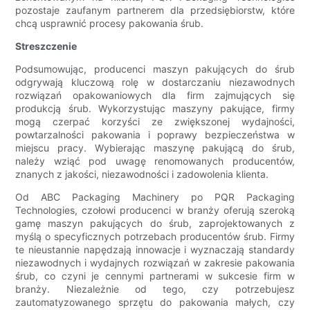
pozostaje zaufanym partnerem dla przedsiębiorstw, które
chcą usprawnić procesy pakowania śrub.
Streszczenie
Podsumowując, producenci maszyn pakujących do śrub
odgrywają kluczową rolę w dostarczaniu niezawodnych
rozwiązań opakowaniowych dla firm zajmujących się
produkcją śrub. Wykorzystując maszyny pakujące, firmy
mogą czerpać korzyści ze zwiększonej wydajności,
powtarzalności pakowania i poprawy bezpieczeństwa w
miejscu pracy. Wybierając maszynę pakującą do śrub,
należy wziąć pod uwagę renomowanych producentów,
znanych z jakości, niezawodności i zadowolenia klienta.
Od ABC Packaging Machinery po PQR Packaging
Technologies, czołowi producenci w branży oferują szeroką
gamę maszyn pakujących do śrub, zaprojektowanych z
myślą o specyficznych potrzebach producentów śrub. Firmy
te nieustannie napędzają innowacje i wyznaczają standardy
niezawodnych i wydajnych rozwiązań w zakresie pakowania
śrub, co czyni je cennymi partnerami w sukcesie firm w
branży. Niezależnie od tego, czy potrzebujesz
zautomatyzowanego sprzętu do pakowania małych, czy