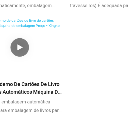
Embalagem Profissional
maticamente, embalagem
travesseiros) É adequada pa
 automática por número de
embalagem de vários objetos
ão
como lançadores, manuais, c
necessidades diárias, peças 
máscaras, material de hotel,
mesa descartáveis, acessór
e outras caixas ou bandejas
materiais também podem se
e embalados manualmente 
sobressalente do equipame
derno De Cartões De Livro
s Automáticos Máquina De
 Preço - Xingke
 embalagem automática
ara embalagem de livros para
ode imprimir o código de barras,
 e as informações do logotipo