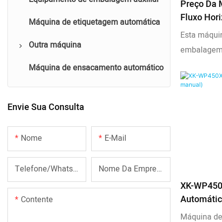
Preço Da 
acessórios de móveis
Fluxo Hori
Máquina de etiquetagem automática
Máquina de embalagem de peças
Esta máqui
de hardware
Outra máquina
embalagem 
painéis de 
Máquina de embalagem de
Máquina de ensacamento automático
Linha de produção de cartões de
máscaras e 
acessórios para banheiro
sombra
transportad
Máquina de embalagem de peças
Máquina de montagem do anel de
Envie Sua Consulta
para aço ino
de plástico
O-ring
convertido
Nome
E-Mail
embalagem 
Máquina de embalagem de
embalar veg
papelaria de brinquedo
Telefone/WhatsApp
Nome Da Empresa
Máquina de embalagem de
XK-WP450
acessórios para tubos
Automátic
Contente
Máquina de