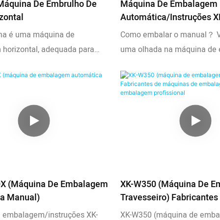
Máquina De Embrulho De
Máquina De Embalagem
zontal
Automática/instruções 
Fornecedor, Fornecedor &
na é uma máquina de
Como embalar o manual？ 
| Xingke
horizontal, adequada para
uma olhada na máquina de
comutador, válvulas, instruções,
manual produzida pela Zho
outros produtos. A correia
Automation Equipment Co., 
ora também pode ser alterada
de embalagem automática/i
xidável, ou seja, pode ser
W450)
 em uma máquina de
de alimentos, que pode
etais, pão, etc.
X (máquina De Embalagem
XK-W350 (máquina De E
a Manual)
Travesseiro) Fabricantes
Máquinas De Embalage
 embalagem/instruções XK-
XK-W350 (máquina de emba