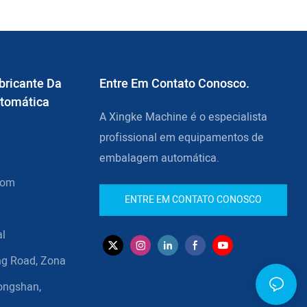
termoencolhíveis.2. É adequado para
"PVC/OPP/POF/PP/PE".
bricante Da
Entre Em Contato Conosco.
tomática
A Xingke Machine é o especialista
profissional em equipamentos de
embalagem automática.
com
ENTRE EM CONTATO CONOSCO
al
g Road, Zona
ongshan,