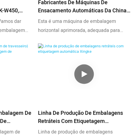
Fabricantes De Máquinas De
XK-W450,
Ensacamento Automáticas Da China -
 Fabricantes
Xingke
Vamos dar
Esta é uma máquina de embalagem
 embalagem
horizontal aprimorada, adequada para
ngshan Xingke
cabos de dados, painéis de comutador,
Ltd. (Máquina
torneiras, etc. Ao pré-processando o filme,
nstruções XK-
o filme de bolso semi-aberto atende aos
requisitos do cliente
mbalagem De
Linha De Produção De Embalagens
 De
Retráteis Com Etiquetagem
m De
Automática Xingke
lagem de
Linha de produção de embalagens