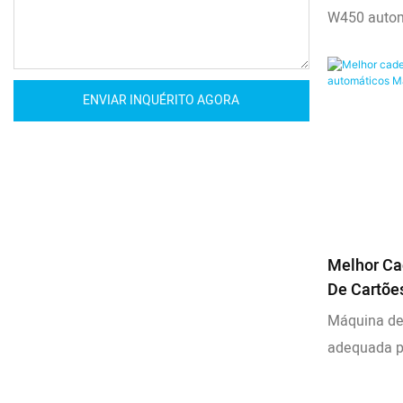
W450 auto
totalmente
configuraç
ENVIAR INQUÉRITO AGORA
Melhor Ca
De Cartõe
Embalagem
Máquina de
adequada p
controlar p
o código QR