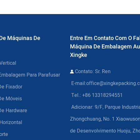
 De Máquinas De
Entre Em Contato Com O Fa
Máquina De Embalagem Au
Xingke
ertical
Contato: Sr. Ren
Embalagem Para Parafusar
E-mail:
office@xingkepacking.
e Fixador
Tel.: +86 13318294551
De Móveis
Adicionar:
9/F, Parque Industri
De Hardware
Zhongchuang, No. 1 Xiaowuson
orizontal
de Desenvolvimento Huoju, Zh
orte