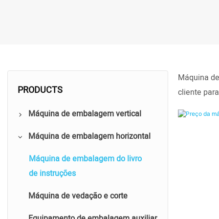
Máquina de 
PRODUCTS
cliente par
Máquina de embalagem vertical
Máquina de embalagem horizontal
Parafuso & Máquina de
embalagem de contagem de porca
Máquina de embalagem do livro
Máquina de embalagem de
de instruções
pesagem de fixador
Máquina de vedação e corte
Máquina de embalagem de
Equipamento de embalagem auxiliar