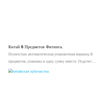
Китай 6 Предметов Фитинга.
Полностью автоматическая упаковочная машина, 6
предметов, упаковка в одну сумку вместе. Подсчет
винта/ гайка/ шайба/ болт/ крючок для картана/
резиновый/ пластиковой с кодирующим устройством для
штрих-кода/ QR-код/ рулон логовобризга, подходящий
для PE Composite Film/ OPP пленки/ фольбан