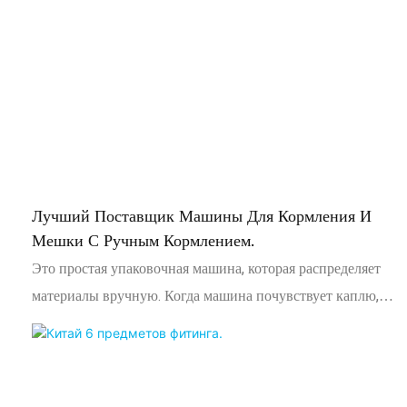
мелких деталей. Она объединяет автоматическую подачу,
подсчет, наполнение, изготовление пакетов,
запечатывание и подсчет готовой продукции в единый
оптимизированный процесс.
Лучший Поставщик Машины Для Кормления И
Мешки С Ручным Кормлением.
Это простая упаковочная машина, которая распределяет
материалы вручную. Когда машина почувствует каплю,
она автоматически запечатает сумку. Затем машина снова
потянет сумку, почувствует падающий материал, а затем
запечатывает сумку