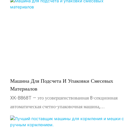
стабильность и экономию средств. Они автоматизируют
ручные операции по упаковке в мешки, запечатыванию и
упаковке в картонные коробки, значительно увеличивая
производительность и снижая трудозатраты и
физические нагрузки. Эти машины гарантируют
единообразную, профессиональную и безопасную
упаковку каждой литьевой машины, что повышает
имидж вашего бренда и удовлетворенность клиентов.
Оптимизируя расход материалов и минимизируя отходы,
Машина Для Подсчета И Упаковки Смесевых
они обеспечивают быструю окупаемость инвестиций,
Материалов
делая их незаменимым активом для любого
XK-B868T — это усовершенствованная 8-секционная
производителя литьевой техники, стремящегося к росту и
автоматическая счетно-упаковочная машина,
повышению конкурентоспособности.
разработанная компанией Zhongshan Xingke Automation
Equipment Co., Ltd. для высокоэффективной упаковки