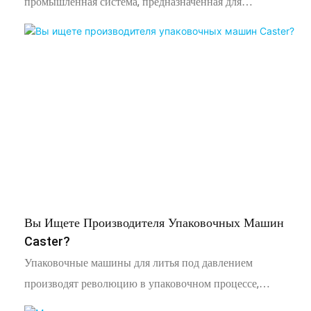
промышленная система, предназначенная для
автоматического подсчёта, порционирования и упаковки
винтов, болтов, гаек и других мелких крепежных
изделий в пакеты, сумки или коробки. Она заменяет
медленный, подверженный ошибкам и трудоёмкий
процесс ручной упаковки, предлагая революционное
решение для производителей, дистрибьюторов и
компаний, занимающихся производством крепежных
изделий, стремящихся оптимизировать свою
деятельность.
Вы Ищете Производителя Упаковочных Машин
Caster?
Упаковочные машины для литья под давлением
производят революцию в упаковочном процессе,
обеспечивая непревзойденную эффективность,