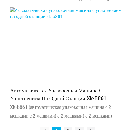
Xingke Automation Equipment Co., Ltd .. Мы являемся
сертифицированным пионером компании ISO 9001 в
области производства упаковочных машин в большем
ассортименте в Китае, с строгим вниманием к
стандартам качества для неверных продуктов, высокой
долговечности и его надежной конструкции. Полный
диапазон продуктов тщательно проверяется и
протестируется на пороговые уровни, чтобы определить
его надежность
Автоматическая Упаковочная Машина С
Уплотнением На Одной Станции Xk-B861
Xk-b861 (автоматическая упаковочная машина с 2
мешками с 2 мешками) с 2 мешками) с 2 мешками)