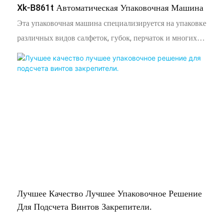
Xk-B861t Автоматическая Упаковочная Машина
Эта упаковочная машина специализируется на упаковке
различных видов салфеток, губок, перчаток и многих
других домашних продуктов. Он также может
предоставить индивидуальные машины для многих
компаний по домохозяйству. Его модель-XK-B861T ，
уже прошел сертификацию CE
Лучшее Качество Лучшее Упаковочное Решение
Для Подсчета Винтов Закрепители.