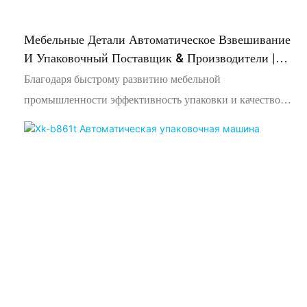
Мебельные Детали Автоматическое Взвешивание
И Упаковочный Поставщик & Производители |
Синке
Благодаря быстрому развитию мебельной
промышленности эффективность упаковки и качество
мебельных аксессуаров стали ключевыми факторами,
влияющими на эффективность производства и
изображение продукта предприятий. В качестве
автоматического производственного оборудования
упаковочная машина для мебельных аксессуаров
предназначена для упаковки различных небольших
аксессуаров (таких как винты, гайки, ручки, кастеры и т.
Д.), Сформируемые в процессе производства мебели