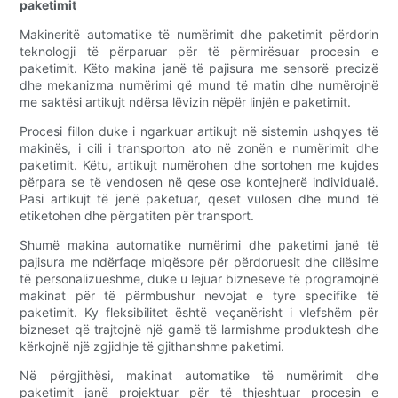
paketimit
Makineritë automatike të numërimit dhe paketimit përdorin
teknologji të përparuar për të përmirësuar procesin e
paketimit. Këto makina janë të pajisura me sensorë precizë
dhe mekanizma numërimi që mund të matin dhe numërojnë
me saktësi artikujt ndërsa lëvizin nëpër linjën e paketimit.
Procesi fillon duke i ngarkuar artikujt në sistemin ushqyes të
makinës, i cili i transporton ato në zonën e numërimit dhe
paketimit. Këtu, artikujt numërohen dhe sortohen me kujdes
përpara se të vendosen në qese ose kontejnerë individualë.
Pasi artikujt të jenë paketuar, qeset vulosen dhe mund të
etiketohen dhe përgatiten për transport.
Shumë makina automatike numërimi dhe paketimi janë të
pajisura me ndërfaqe miqësore për përdoruesit dhe cilësime
të personalizueshme, duke u lejuar bizneseve të programojnë
makinat për të përmbushur nevojat e tyre specifike të
paketimit. Ky fleksibilitet është veçanërisht i vlefshëm për
bizneset që trajtojnë një gamë të larmishme produktesh dhe
kërkojnë një zgjidhje të gjithanshme paketimi.
Në përgjithësi, makinat automatike të numërimit dhe
paketimit janë projektuar për të thjeshtuar procesin e