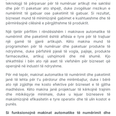
teknologji të përparuar për të numëruar artikujt me saktësi
dhe për t'i paketuar ato shpejt, duke zvogëluar rrezikun e
numërimit të gabuar ose paketimit të gabuar. Si rezultat,
bizneset mund të minimizojnë gabimet e kushtueshme dhe të
përmirësojnë cilësinë e përgjithshme të produktit.
Një tjetër përfitim i rëndësishëm i makinave automatike të
numërimit dhe paketimit është aftësia e tyre për të trajtuar
një gamë të gjerë artikujsh. Këto makina mund të
programohen për të numëruar dhe paketuar produkte të
ndryshme, duke përfshirë pjesë të vogla, pajisje, produkte
farmaceutike, artikuj ushqimorë dhe më shumë. Kjo
shkathtësi i bën ato një aset të vlefshëm për bizneset që
operojnë në industri të ndryshme.
Për më tepër, makinat automatike të numërimit dhe paketimit
janë të lehta për t'u përdorur dhe mirëmbajtur, duke i bërë
ato një zgjidhje me kosto efektive për bizneset e të gjitha
madhësive. Këto makina janë projektuar të kërkojnë trajnim
dhe mbikëqyrje minimale, duke u lejuar bizneseve të
maksimizojnë efikasitetin e tyre operativ dhe të ulin kostot e
punës.
Si funksionojnë makinat automatike të numërimit dhe