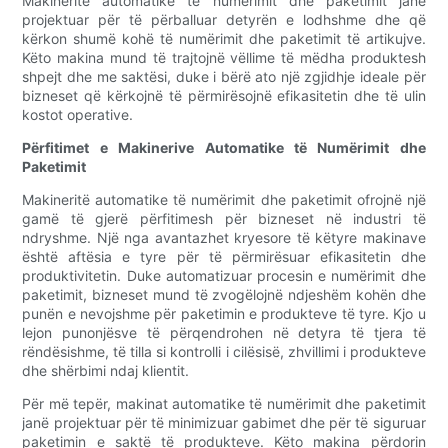
Makineritë automatike të numërimit dhe paketimit janë
projektuar për të përballuar detyrën e lodhshme dhe që
kërkon shumë kohë të numërimit dhe paketimit të artikujve.
Këto makina mund të trajtojnë vëllime të mëdha produktesh
shpejt dhe me saktësi, duke i bërë ato një zgjidhje ideale për
bizneset që kërkojnë të përmirësojnë efikasitetin dhe të ulin
kostot operative.
Përfitimet e Makinerive Automatike të Numërimit dhe
Paketimit
Makineritë automatike të numërimit dhe paketimit ofrojnë një
gamë të gjerë përfitimesh për bizneset në industri të
ndryshme. Një nga avantazhet kryesore të këtyre makinave
është aftësia e tyre për të përmirësuar efikasitetin dhe
produktivitetin. Duke automatizuar procesin e numërimit dhe
paketimit, bizneset mund të zvogëlojnë ndjeshëm kohën dhe
punën e nevojshme për paketimin e produkteve të tyre. Kjo u
lejon punonjësve të përqendrohen në detyra të tjera të
rëndësishme, të tilla si kontrolli i cilësisë, zhvillimi i produkteve
dhe shërbimi ndaj klientit.
Për më tepër, makinat automatike të numërimit dhe paketimit
janë projektuar për të minimizuar gabimet dhe për të siguruar
paketimin e saktë të produkteve. Këto makina përdorin