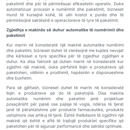
paketimit dhe për të përmirësuar efikasitetin operativ. Duke
automatizuar procesin e numërimit dhe paketimit, bizneset
mund të kursejnë kohë, të ulin kostot e punës dhe të
përmirësojnë saktësinë e operacioneve të tyre të paketimit.
Zgjedhja e makinës së duhur automatike të numërimit dhe
paketimit
Kur marrin në konsideratë një makinë automatike numërimi
dhe paketimi, bizneset duhet të vlerësojnë me kujdes nevojat
dhe kërkesat e tyre specifike për të zgjedhur zgjidhjen e
duhur. Ka disa faktorë që duhen marrë në konsideratë kur
zgjidhni një makinë, duke përfshirë llojin e produkteve që
paketohen, vëllimin e prodhimit, hapësirën e disponueshme
dhe buxhetin.
Para së gjithash, bizneset duhet të marrin në konsideratë
llojin e produkteve që do të paketojnë. Disa makina
automatike numërimi dhe paketimi janë projektuar
posaçërisht për pjesë ose pajisje të vogla, ndërsa të tjerat
janë të përshtatshme për produkte farmaceutike, produkte
ushqimore ose artikuj të tjerë. Është thelbësore të zgjidhni një
makinë që është e aftë të trajtojë produktet specifike që
paketohen për të siguruar performancë dhe saktësi optimale.