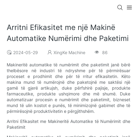
Arritni Efikasitet me një Makinë
Automatike Numërimi dhe Paketimi
2024-05-29
XingKe Machine
86
Makineritë automatike të numërimit dhe paketimit janë bërë
thelbësore në industri të ndryshme për të përmirësuar
proceset e prodhimit dhe për të rritur efikasitetin. Këto
makina mund të numërojnë dhe paketojnë me saktësi një
gamë të gjerë artikujsh, duke përfshirë pajisje, produkte
farmaceutike, produkte ushqimore dhe më shumë. Duke
automatizuar procesin e numërimit dhe paketimit, bizneset
mund të ulin kostot e punës, të minimizojnë gabimet dhe të
përmirësojnë produktivitetin e përgjithshëm.
Arritni Efikasitet me Makineritë Automatike të Numërimit dhe
Paketimit