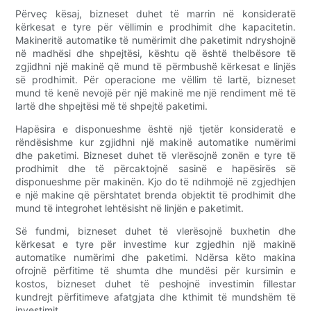
Përveç kësaj, bizneset duhet të marrin në konsideratë
kërkesat e tyre për vëllimin e prodhimit dhe kapacitetin.
Makineritë automatike të numërimit dhe paketimit ndryshojnë
në madhësi dhe shpejtësi, kështu që është thelbësore të
zgjidhni një makinë që mund të përmbushë kërkesat e linjës
së prodhimit. Për operacione me vëllim të lartë, bizneset
mund të kenë nevojë për një makinë me një rendiment më të
lartë dhe shpejtësi më të shpejtë paketimi.
Hapësira e disponueshme është një tjetër konsideratë e
rëndësishme kur zgjidhni një makinë automatike numërimi
dhe paketimi. Bizneset duhet të vlerësojnë zonën e tyre të
prodhimit dhe të përcaktojnë sasinë e hapësirës së
disponueshme për makinën. Kjo do të ndihmojë në zgjedhjen
e një makine që përshtatet brenda objektit të prodhimit dhe
mund të integrohet lehtësisht në linjën e paketimit.
Së fundmi, bizneset duhet të vlerësojnë buxhetin dhe
kërkesat e tyre për investime kur zgjedhin një makinë
automatike numërimi dhe paketimi. Ndërsa këto makina
ofrojnë përfitime të shumta dhe mundësi për kursimin e
kostos, bizneset duhet të peshojnë investimin fillestar
kundrejt përfitimeve afatgjata dhe kthimit të mundshëm të
investimit.