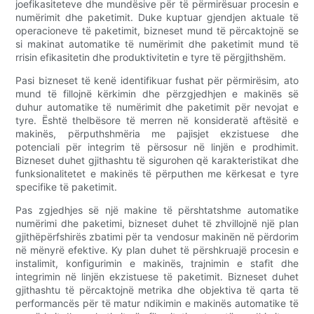
joefikasiteteve dhe mundësive për të përmirësuar procesin e
numërimit dhe paketimit. Duke kuptuar gjendjen aktuale të
operacioneve të paketimit, bizneset mund të përcaktojnë se
si makinat automatike të numërimit dhe paketimit mund të
rrisin efikasitetin dhe produktivitetin e tyre të përgjithshëm.
Pasi bizneset të kenë identifikuar fushat për përmirësim, ato
mund të fillojnë kërkimin dhe përzgjedhjen e makinës së
duhur automatike të numërimit dhe paketimit për nevojat e
tyre. Është thelbësore të merren në konsideratë aftësitë e
makinës, përputhshmëria me pajisjet ekzistuese dhe
potenciali për integrim të përsosur në linjën e prodhimit.
Bizneset duhet gjithashtu të sigurohen që karakteristikat dhe
funksionalitetet e makinës të përputhen me kërkesat e tyre
specifike të paketimit.
Pas zgjedhjes së një makine të përshtatshme automatike
numërimi dhe paketimi, bizneset duhet të zhvillojnë një plan
gjithëpërfshirës zbatimi për ta vendosur makinën në përdorim
në mënyrë efektive. Ky plan duhet të përshkruajë procesin e
instalimit, konfigurimin e makinës, trajnimin e stafit dhe
integrimin në linjën ekzistuese të paketimit. Bizneset duhet
gjithashtu të përcaktojnë metrika dhe objektiva të qarta të
performancës për të matur ndikimin e makinës automatike të