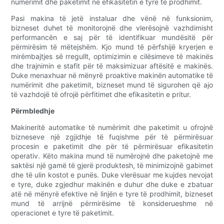
numërimit dhe paketimit në efikasitetin e tyre të prodhimit.
Pasi makina të jetë instaluar dhe vënë në funksionim,
bizneset duhet të monitorojnë dhe vlerësojnë vazhdimisht
performancën e saj për të identifikuar mundësitë për
përmirësim të mëtejshëm. Kjo mund të përfshijë kryerjen e
mirëmbajtjes së rregullt, optimizimin e cilësimeve të makinës
dhe trajnimin e stafit për të maksimizuar aftësitë e makinës.
Duke menaxhuar në mënyrë proaktive makinën automatike të
numërimit dhe paketimit, bizneset mund të sigurohen që ajo
të vazhdojë të ofrojë përfitimet dhe efikasitetin e pritur.
Përmbledhje
Makineritë automatike të numërimit dhe paketimit u ofrojnë
bizneseve një zgjidhje të fuqishme për të përmirësuar
procesin e paketimit dhe për të përmirësuar efikasitetin
operativ. Këto makina mund të numërojnë dhe paketojnë me
saktësi një gamë të gjerë produktesh, të minimizojnë gabimet
dhe të ulin kostot e punës. Duke vlerësuar me kujdes nevojat
e tyre, duke zgjedhur makinën e duhur dhe duke e zbatuar
atë në mënyrë efektive në linjën e tyre të prodhimit, bizneset
mund të arrijnë përmirësime të konsiderueshme në
operacionet e tyre të paketimit.