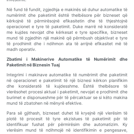
Në fund të fundit, zgjedhja e makinës së duhur automatike të
numërimit dhe paketimit është thelbësore për bizneset që
kërkojnë të përmirësojnë efikasitetin dhe të thjeshtojnë
operacionet e tyre të paketimit. Duke marrë në konsideratë
me kujdes nevojat dhe kërkesat e tyre specifike, bizneset
mund të zgjedhin një makinë që përmbush objektivat e tyre
të prodhimit dhe i ndihmon ata të arrijnë efikasitet më të
madh operativ.
Zbatimi i Makinerive Automatike të Numërimit dhe
Paketimit në Biznesin Tuaj
Integrimi i makinave automatike të numërimit dhe paketimit
në operacionet e paketimit të një biznesi kërkon planifikim
dhe konsideratë të kujdesshme. Është thelbësore të
vlerësohet procesi aktual i paketimit, nevojat e prodhimit dhe
burimet e disponueshme për të përcaktuar se si këto makina
mund të zbatohen në mënyrë efektive.
Para së gjithash, bizneset duhet të kryejnë një vlerësim të
plotë të procesit të tyre ekzistues të paketimit për të
identifikuar fushat për përmirësim dhe automatizim. Ky
vlerësim mund të ndihmojë në identifikimin e pengesave,