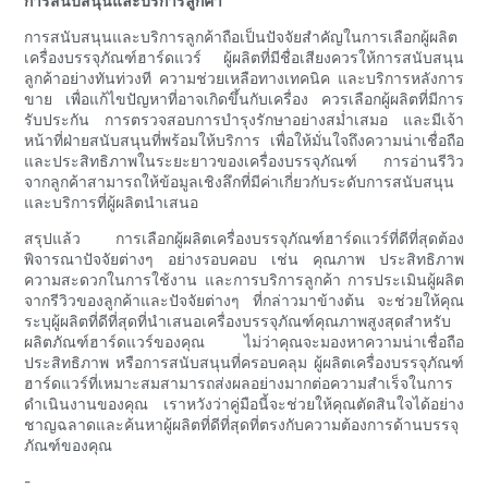
การสนับสนุนและบริการลูกค้า
การสนับสนุนและบริการลูกค้าถือเป็นปัจจัยสำคัญในการเลือกผู้ผลิต
เครื่องบรรจุภัณฑ์ฮาร์ดแวร์ ผู้ผลิตที่มีชื่อเสียงควรให้การสนับสนุน
ลูกค้าอย่างทันท่วงที ความช่วยเหลือทางเทคนิค และบริการหลังการ
ขาย เพื่อแก้ไขปัญหาที่อาจเกิดขึ้นกับเครื่อง ควรเลือกผู้ผลิตที่มีการ
รับประกัน การตรวจสอบการบำรุงรักษาอย่างสม่ำเสมอ และมีเจ้า
หน้าที่ฝ่ายสนับสนุนที่พร้อมให้บริการ เพื่อให้มั่นใจถึงความน่าเชื่อถือ
และประสิทธิภาพในระยะยาวของเครื่องบรรจุภัณฑ์ การอ่านรีวิว
จากลูกค้าสามารถให้ข้อมูลเชิงลึกที่มีค่าเกี่ยวกับระดับการสนับสนุน
และบริการที่ผู้ผลิตนำเสนอ
สรุปแล้ว การเลือกผู้ผลิตเครื่องบรรจุภัณฑ์ฮาร์ดแวร์ที่ดีที่สุดต้อง
พิจารณาปัจจัยต่างๆ อย่างรอบคอบ เช่น คุณภาพ ประสิทธิภาพ
ความสะดวกในการใช้งาน และการบริการลูกค้า การประเมินผู้ผลิต
จากรีวิวของลูกค้าและปัจจัยต่างๆ ที่กล่าวมาข้างต้น จะช่วยให้คุณ
ระบุผู้ผลิตที่ดีที่สุดที่นำเสนอเครื่องบรรจุภัณฑ์คุณภาพสูงสุดสำหรับ
ผลิตภัณฑ์ฮาร์ดแวร์ของคุณ ไม่ว่าคุณจะมองหาความน่าเชื่อถือ
ประสิทธิภาพ หรือการสนับสนุนที่ครอบคลุม ผู้ผลิตเครื่องบรรจุภัณฑ์
ฮาร์ดแวร์ที่เหมาะสมสามารถส่งผลอย่างมากต่อความสำเร็จในการ
ดำเนินงานของคุณ เราหวังว่าคู่มือนี้จะช่วยให้คุณตัดสินใจได้อย่าง
ชาญฉลาดและค้นหาผู้ผลิตที่ดีที่สุดที่ตรงกับความต้องการด้านบรรจุ
ภัณฑ์ของคุณ
-