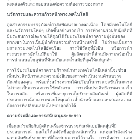
คงคล่องตัวและตอบสนองต่อความต้องการของตลาด
นวัตกรรมและความก้าวหน้าทางเทคโนโลยี
อุตสาหกรรมบรรจุภัณฑ์กำลังพัฒนาอย่างต่อเนื่อง โดยมีเทคโนโลยี
และนวัตกรรมใหม่ๆ เกิดขึ้นอย่างรวดเร็ว การทำงานร่วมกับผู้ผลิตที่
มีประสบการณ์จะช่วยให้คุณได้รับประโยชน์จากความมุ่งมั่นของ
พวกเขาในการเป็นผู้นำด้านความก้าวหน้าเหล่านี้ ไม่ว่าจะเป็นการ
ผสานรวมเทคโนโลยีอัจฉริยะ การใช้วัสดุที่ยั่งยืน หรือการนำ
กระบวนการอัตโนมัติมาใช้ ผู้ผลิตเหล่านี้ล้วนมีความพร้อมใน
การนำเสนอโซลูชันที่ทันสมัยและล้ำสมัยที่สุดให้แก่ลูกค้า
การใช้ประโยชน์จากความก้าวหน้าทางเทคโนโลยีเหล่านี้จะช่วย
เพิ่มประสิทธิภาพและความยั่งยืนของการดำเนินงานด้านบรรจุ
ภัณฑ์ของคุณ พร้อมทั้งสร้างความได้เปรียบในการแข่งขันในตลาด
ไม่ว่าจะเป็นการลดการใช้พลังงาน การเพิ่มประสิทธิภาพความเร็ว
ในการผลิต หรือการเพิ่มอายุการเก็บรักษาผลิตภัณฑ์ ผู้ผลิตที่มี
ประสบการณ์สามารถช่วยให้คุณก้าวล้ำนำหน้าและตอบสนองความ
ต้องการที่เปลี่ยนแปลงไปของลูกค้าได้
ความร่วมมือและการสนับสนุนระยะยาว
เมื่อคุณร่วมมือกับผู้ผลิตเครื่องจักรบรรจุภัณฑ์แบบยืดหยุ่นที่มี
ประสบการณ์ คุณไม่ได้แค่จัดซื้ออุปกรณ์เท่านั้น แต่คุณกำลังสร้าง
ความสัมพันธ์ระยะยาวที่ตั้งอยู่บนความไว้วางใจ การสื่อสาร และ