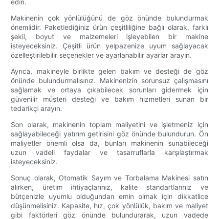
edin.
Makinenin çok yönlülüğünü de göz önünde bulundurmak
önemlidir. Paketlediğiniz ürün çeşitliliğine bağlı olarak, farklı
şekil, boyut ve malzemeleri işleyebilen bir makine
isteyeceksiniz. Çeşitli ürün yelpazenize uyum sağlayacak
özelleştirilebilir seçenekler ve ayarlanabilir ayarlar arayın.
Ayrıca, makineyle birlikte gelen bakım ve desteği de göz
önünde bulundurmalısınız. Makinenizin sorunsuz çalışmasını
sağlamak ve ortaya çıkabilecek sorunları gidermek için
güvenilir müşteri desteği ve bakım hizmetleri sunan bir
tedarikçi arayın.
Son olarak, makinenin toplam maliyetini ve işletmeniz için
sağlayabileceği yatırım getirisini göz önünde bulundurun. Ön
maliyetler önemli olsa da, bunları makinenin sunabileceği
uzun vadeli faydalar ve tasarruflarla karşılaştırmak
isteyeceksiniz.
Sonuç olarak, Otomatik Sayım ve Torbalama Makinesi satın
alırken, üretim ihtiyaçlarınız, kalite standartlarınız ve
bütçenizle uyumlu olduğundan emin olmak için dikkatlice
düşünmelisiniz. Kapasite, hız, çok yönlülük, bakım ve maliyet
gibi faktörleri göz önünde bulundurarak, uzun vadede