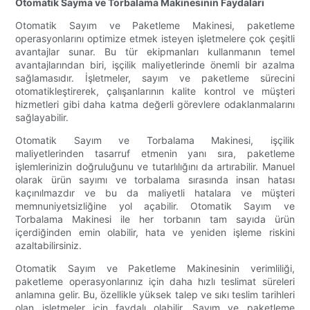
Otomatik Sayma ve Torbalama Makinesinin Faydaları
Otomatik Sayım ve Paketleme Makinesi, paketleme
operasyonlarını optimize etmek isteyen işletmelere çok çeşitli
avantajlar sunar. Bu tür ekipmanları kullanmanın temel
avantajlarından biri, işçilik maliyetlerinde önemli bir azalma
sağlamasıdır. İşletmeler, sayım ve paketleme sürecini
otomatikleştirerek, çalışanlarının kalite kontrol ve müşteri
hizmetleri gibi daha katma değerli görevlere odaklanmalarını
sağlayabilir.
Otomatik Sayım ve Torbalama Makinesi, işçilik
maliyetlerinden tasarruf etmenin yanı sıra, paketleme
işlemlerinizin doğruluğunu ve tutarlılığını da artırabilir. Manuel
olarak ürün sayımı ve torbalama sırasında insan hatası
kaçınılmazdır ve bu da maliyetli hatalara ve müşteri
memnuniyetsizliğine yol açabilir. Otomatik Sayım ve
Torbalama Makinesi ile her torbanın tam sayıda ürün
içerdiğinden emin olabilir, hata ve yeniden işleme riskini
azaltabilirsiniz.
Otomatik Sayım ve Paketleme Makinesinin verimliliği,
paketleme operasyonlarınız için daha hızlı teslimat süreleri
anlamına gelir. Bu, özellikle yüksek talep ve sıkı teslim tarihleri
​​olan işletmeler için faydalı olabilir. Sayım ve paketleme