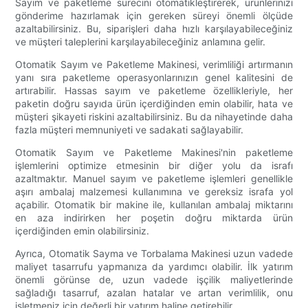
Sayım ve paketleme sürecini otomatikleştirerek, ürünlerinizi
gönderime hazırlamak için gereken süreyi önemli ölçüde
azaltabilirsiniz. Bu, siparişleri daha hızlı karşılayabileceğiniz
ve müşteri taleplerini karşılayabileceğiniz anlamına gelir.
Otomatik Sayım ve Paketleme Makinesi, verimliliği artırmanın
yanı sıra paketleme operasyonlarınızın genel kalitesini de
artırabilir. Hassas sayım ve paketleme özellikleriyle, her
paketin doğru sayıda ürün içerdiğinden emin olabilir, hata ve
müşteri şikayeti riskini azaltabilirsiniz. Bu da nihayetinde daha
fazla müşteri memnuniyeti ve sadakati sağlayabilir.
Otomatik Sayım ve Paketleme Makinesi'nin paketleme
işlemlerini optimize etmesinin bir diğer yolu da israfı
azaltmaktır. Manuel sayım ve paketleme işlemleri genellikle
aşırı ambalaj malzemesi kullanımına ve gereksiz israfa yol
açabilir. Otomatik bir makine ile, kullanılan ambalaj miktarını
en aza indirirken her poşetin doğru miktarda ürün
içerdiğinden emin olabilirsiniz.
Ayrıca, Otomatik Sayma ve Torbalama Makinesi uzun vadede
maliyet tasarrufu yapmanıza da yardımcı olabilir. İlk yatırım
önemli görünse de, uzun vadede işçilik maliyetlerinde
sağladığı tasarruf, azalan hatalar ve artan verimlilik, onu
işletmeniz için değerli bir yatırım haline getirebilir.