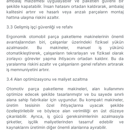
ambalaj malzemesi uygulayabilir ve paketleri güvenli bir
şekilde kapatabilir. İnsan hatasını ortadan kaldırarak, ambalaj
kalitesini artırır ve hasarlı veya arızalı parçaların montaj
hattına ulaşma riskini azaltır.
3.3 Gelişmiş işçi güvenliği ve refahı
Ergonomik otomobil parça paketleme makinelerinin önemli
avantajlarından biri, çalışanlar üzerindeki fiziksel yükün
azalmasıdır. Bu makineler, manuel iş yükünü
otomatikleştirerek, çalışanların tekrarlayan ve fiziksel olarak
zorlayıcı görevler yapma ihtiyacını ortadan kaldırır. Bu da
yaralanma riskini azaltır ve çalışanların genel refahını artırarak
iş memnuniyetini artırır.
3.4 Alan optimizasyonu ve maliyet azaltma
Otomotiv parça paketleme makineleri, alan kullanımını
optimize edecek şekilde tasarlanmıştır ve bu sayede sınırlı
alana sahip fabrikalar için uygundur. Bu kompakt makineler,
üretim tesisinin özel ihtiyaçlarına uyacak şekilde
özelleştirilebilir ve böylece alan verimliliği en üst düzeye
çıkarılabilir. Ayrıca, iş gücü gereksinimlerinin azalmasıyla
şirketler, işçilik maliyetlerinden tasarruf edebilir ve
kaynaklarını üretimin diğer önemli alanlarına ayırabilir.