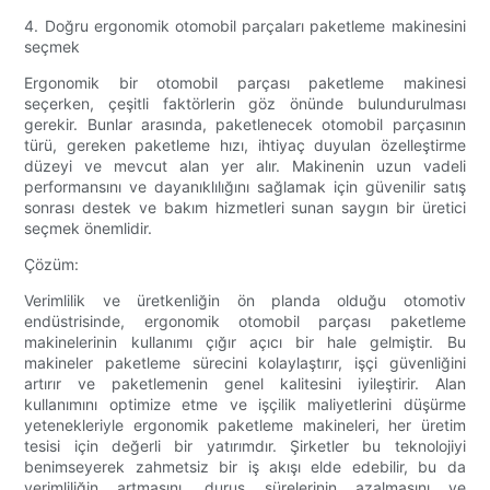
4. Doğru ergonomik otomobil parçaları paketleme makinesini
seçmek
Ergonomik bir otomobil parçası paketleme makinesi
seçerken, çeşitli faktörlerin göz önünde bulundurulması
gerekir. Bunlar arasında, paketlenecek otomobil parçasının
türü, gereken paketleme hızı, ihtiyaç duyulan özelleştirme
düzeyi ve mevcut alan yer alır. Makinenin uzun vadeli
performansını ve dayanıklılığını sağlamak için güvenilir satış
sonrası destek ve bakım hizmetleri sunan saygın bir üretici
seçmek önemlidir.
Çözüm:
Verimlilik ve üretkenliğin ön planda olduğu otomotiv
endüstrisinde, ergonomik otomobil parçası paketleme
makinelerinin kullanımı çığır açıcı bir hale gelmiştir. Bu
makineler paketleme sürecini kolaylaştırır, işçi güvenliğini
artırır ve paketlemenin genel kalitesini iyileştirir. Alan
kullanımını optimize etme ve işçilik maliyetlerini düşürme
yetenekleriyle ergonomik paketleme makineleri, her üretim
tesisi için değerli bir yatırımdır. Şirketler bu teknolojiyi
benimseyerek zahmetsiz bir iş akışı elde edebilir, bu da
verimliliğin artmasını, duruş sürelerinin azalmasını ve