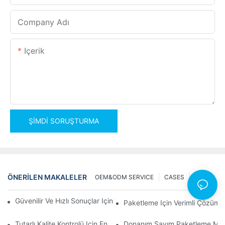
Company Adı
Içerik
ŞIMDI SORUŞTURMA
ÖNERILEN MAKALELER
OEM&ODM SERVICE
CASES
NEWS
Güvenilir Ve Hızlı Sonuçlar Için Vida Sayım Paketleme Makineleri
Paketleme Için Verimli Çözüml
Tutarlı Kalite Kontrolü Için En İyi Donanım Paketleme Makineleri
Donanım Sayım Paketleme Makinel