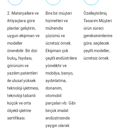
2. Materyallere ve
Bire bir müşteri
Özelleştirilmiş
ihtiyaçlara göre
hizmetleri ve
Tasarım Müşteri
planlar geliştirin,
mühendis
ürün süreci
uygun ekipman ve
çözümü ve
gereksinimlerine
modeller
ücretsiz örnek.
göre, seçilecek
önerebilir. Bir dizi
Ekipman çok
çeşitli modeller,
buluş, faydası,
çeşitli endüstrilere
ücretsiz örnek.
görünüm ve
yöneliktir ve
yazılım patentleri
mobilya, banyo,
ile ulusal yüksek
aydınlatma,
teknoloji işletmesi,
donanım,
teknoloji tabanlı
otomobil
küçük ve orta
parçaları vb. Gibi
ölçekli işletme
birçok imalat
sertifikası.
endüstrisinde
yaygın olarak