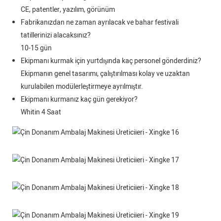
CE, patentler, yazılım, görünüm
Fabrikanızdan ne zaman ayrılacak ve bahar festivali
tatillerinizi alacaksınız?
10-15 gün
Ekipmanı kurmak için yurtdışında kaç personel gönderdiniz?
Ekipmanın genel tasarımı, çalıştırılması kolay ve uzaktan
kurulabilen modülerleştirmeye ayrılmıştır.
Ekipmanı kurmanız kaç gün gerekiyor?
Whitin 4 Saat
Selam Dünya!
Basit kahraman birimi, öne çıkan içeriğe veya
bilgilere ekstra dikkat çekmek için basit bir
Selam Dünya!
jumbotron tarzı bileşen.
Basit kahraman birimi, öne çıkan içeriğe veya
bilgilere ekstra dikkat çekmek için basit bir
Selam Dünya!
jumbotron tarzı bileşen.
Basit kahraman birimi, öne çıkan içeriğe veya
bilgilere ekstra dikkat çekmek için basit bir
Selam Dünya!
jumbotron tarzı bileşen.
Basit kahraman birimi, öne çıkan içeriğe veya