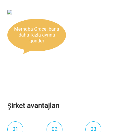
bilgilere ekstra dikkat çekmek için basit bir
jumbotron tarzı bileşen.
Merhaba Grace, bana
daha fazla ayrıntı
gönder
Şirket avantajları
01
02
03