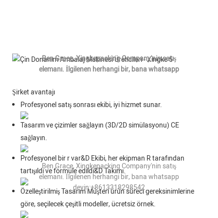
Selam Dünya!
Ben Grace, Xingkepacking Company'nin satış
elemanı. İlgilenen herhangi bir, bana whatsapp
deyin:+8613318298542
Şirket avantajı
Profesyonel satış sonrası ekibi, iyi hizmet sunar.
Tasarım ve çizimler sağlayın (3D/2D simülasyonu) CE
sağlayın.
Selam Dünya!
Profesyonel bir r var&D Ekibi, her ekipman R tarafından
Ben Grace, Xingkepacking Company'nin satış
tartışıldı ve formüle edildi&D Takımı.
elemanı. İlgilenen herhangi bir, bana whatsapp
deyin:+8613318298542
Özelleştirilmiş Tasarım Müşteri ürün süreci gereksinimlerine
göre, seçilecek çeşitli modeller, ücretsiz örnek.