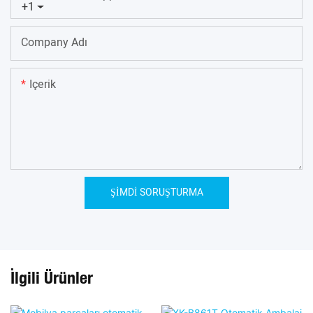
+1
Company Adı
Içerik
ŞIMDI SORUŞTURMA
İlgili Ürünler