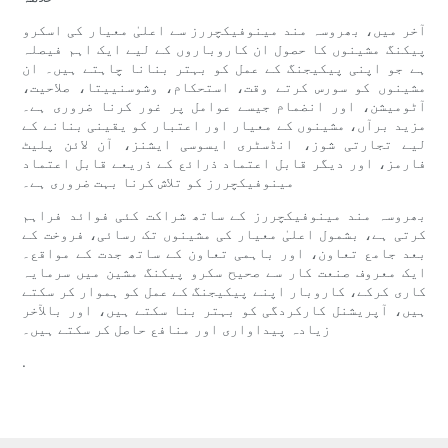
آخر میں، بھروسہ مند مینوفیکچررز سے اعلیٰ معیار کی اسکرو
پیکنگ مشینوں کا حصول ان کاروباروں کے لیے ایک اہم فیصلہ
ہے جو اپنی پیکیجنگ کے عمل کو بہتر بنانا چاہتے ہیں۔ ان
مشینوں کو سورس کرتے وقت، استحکام، وشوسنییتا، صلاحیت،
آٹومیشن، اور انضمام جیسے عوامل پر غور کرنا ضروری ہے۔
مزید برآں، مشینوں کے معیار اور اعتبار کو یقینی بنانے کے
لیے تجارتی شوز، انڈسٹری ایسوسی ایشنز، آن لائن پلیٹ
فارمز، اور دیگر قابل اعتماد ذرائع کے ذریعے قابل اعتماد
مینوفیکچررز کو تلاش کرنا بہت ضروری ہے۔
بھروسہ مند مینوفیکچررز کے ساتھ شراکت کئی فوائد فراہم
کرتی ہے، بشمول اعلیٰ معیار کی مشینوں تک رسائی، فروخت کے
بعد جامع تعاون، اور باہمی تعاون کے ساتھ جدت کے مواقع۔
ایک معروف صنعت کار سے صحیح سکرو پیکنگ مشین میں سرمایہ
کاری کرکے، کاروبار اپنے پیکیجنگ کے عمل کو ہموار کر سکتے
ہیں، آپریشنل کارکردگی کو بہتر بنا سکتے ہیں، اور بالآخر
زیادہ پیداواری اور منافع حاصل کر سکتے ہیں۔
.