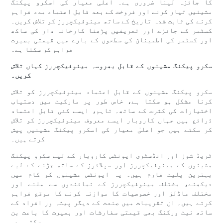
کا جائزہ لینا ضروری ہے۔ اعلی معیار کی اسکرو پیکنگ
مشینیں تیار کرنے اور فروخت کے بعد قابل اعتماد مدد فراہم
کرنے کی ثابت شدہ تاریخ کے ساتھ مینوفیکچررز کو تلاش کریں۔
کسٹمر کے جائزے اور تعریفیں پڑھنا کارخانہ دار کی ساکھ
اور کسٹمر کی اطمینان کی سطحوں کے بارے میں قیمتی بصیرت
فراہم کر سکتا ہے۔
سکرو پیکنگ مشینوں کے قابل بھروسہ مینوفیکچررز کہاں تلاش
کریں۔
سکرو پیکنگ مشینوں کے قابل اعتماد مینوفیکچررز کو تلاش
کرنا مشکل ہو سکتا ہے، خاص طور پر مارکیٹ میں دستیاب
اختیارات کی کثرت کے ساتھ۔ تاہم، ایسے کئی قابل اعتماد
ذرائع ہیں جہاں کاروبار ایسے معروف مینوفیکچررز کو تلاش
کر سکتے ہیں جو اعلیٰ معیار کی اسکرو پیکنگ مشینیں پیش
کرتے ہیں۔
ٹریڈ شوز اور انڈسٹری ایونٹس کاروبار کے لیے سکرو پیکنگ
مشینوں کے مینوفیکچررز اور سپلائرز کے ساتھ جڑنے کے لیے
بہترین پلیٹ فارم ہیں۔ یہ ایونٹس مشینوں کو کام میں
دیکھنے، مختلف مینوفیکچررز کے نمائندوں سے ملنے اور
مختلف ماڈلز اور خصوصیات کا موازنہ کرنے کا موقع فراہم
کرتے ہیں۔ ان تقریبات میں صنعت کے دیگر پیشہ ور افراد کے
ساتھ نیٹ ورکنگ بھی قیمتی سفارشات اور بصیرت کا باعث بن
سکتی ہے۔