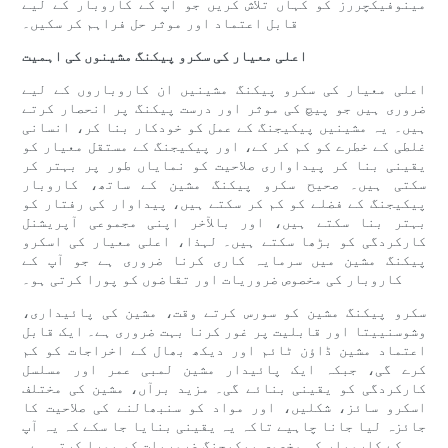
مینوفیکچررز کو کہاں تلاش کریں جو آپ کے کاروبار کے لیے
قابل اعتماد اور موثر حل فراہم کر سکیں۔
اعلی معیار کی سکرو پیکنگ مشینوں کی اہمیت
اعلی معیار کی سکرو پیکنگ مشینیں ان کاروباروں کے لیے
ضروری ہیں جو پیچ کی موثر اور درست پیکنگ پر انحصار کرتے
ہیں۔ یہ مشینیں پیکیجنگ کے عمل کو خودکار بنا کر، انسانی
غلطی کے خطرے کو کم کر کے، اور پیکیجنگ کے مستقل معیار کو
یقینی بنا کر پیداواری صلاحیت کو نمایاں طور پر بہتر کر
سکتی ہیں۔ صحیح سکرو پیکنگ مشین کے ساتھ، کاروبار
پیکیجنگ کے فضلے کو کم کر سکتے ہیں، پیداوار کی رفتار کو
بہتر بنا سکتے ہیں، اور بالآخر اپنی مجموعی آپریشنل
کارکردگی کو بڑھا سکتے ہیں۔ لہذا، اعلی معیار کی اسکرو
پیکنگ مشین میں سرمایہ کاری کرنا ضروری ہے جو آپ کے
کاروبار کی مخصوص ضروریات اور تقاضوں کو پورا کرتی ہو۔
سکرو پیکنگ مشین کو سورس کرتے وقت، مشین کی پائیداری،
وشوسنییتا اور قابلیت پر غور کرنا بہت ضروری ہے۔ ایک قابل
اعتماد مشین ڈاؤن ٹائم اور دیکھ بھال کے اخراجات کو کم
کرے گی، جبکہ ایک پائیدار مشین لمبی عمر اور مسلسل
کارکردگی کو یقینی بنائے گی۔ مزید برآں، مشین کی مختلف
اسکرو سائز، شکلیں، اور مواد کو سنبھالنے کی صلاحیت کا
جائزہ لیا جانا چاہیے تاکہ یہ یقینی بنایا جا سکے کہ یہ آپ
کے کاروبار کی مخصوص پیکیجنگ ضروریات کو پورا کرتی ہے۔