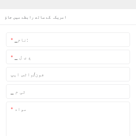
امریکہ کے ساتھ رابطے میں جاؤ
▁نام:
▁ ع ی ل
فون/واٹس ایپ
▁ ٹی م
مواد