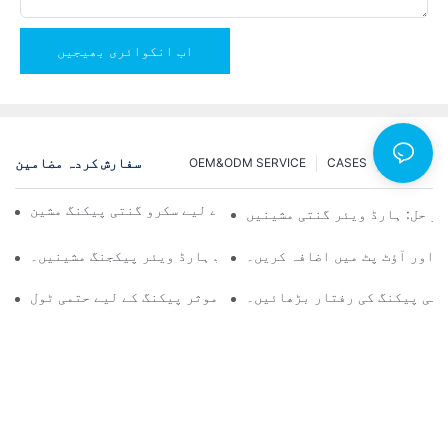
اب انکوائری بھیجیں
سفارش کردہ مضامین
OEM&ODM SERVICE
CASES
NEWS
قابل اعتماد اور تیز نتائج کے لیے سکرو گنتی پیکنگ مشین
ثر حل: ہارڈ ویئر گنتی مشینیں
ں اور آؤٹ پٹ میں اضافہ کریں۔
مسلسل کوالٹی کنٹرول کے لیے ٹاپ ہارڈ ویئر پیکجنگ مشینیں۔
پنی پیکنگ کی رفتار بڑھائیں۔
سکرو گنتی پیکنگ مشینیں: موثر پیکنگ کے لیے حتمی ٹول