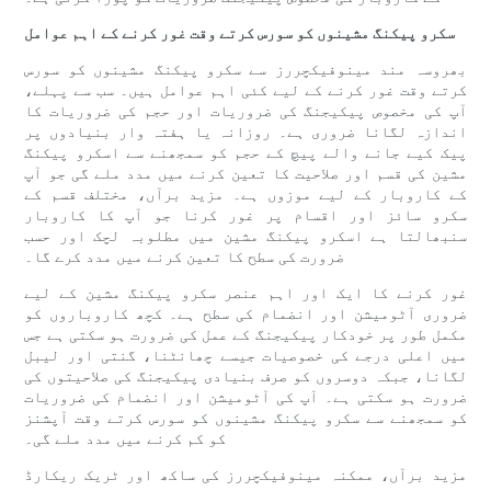
سکرو پیکنگ مشینوں کو سورس کرتے وقت غور کرنے کے اہم عوامل
بھروسہ مند مینوفیکچررز سے سکرو پیکنگ مشینوں کو سورس
کرتے وقت غور کرنے کے لیے کئی اہم عوامل ہیں۔ سب سے پہلے،
آپ کی مخصوص پیکیجنگ کی ضروریات اور حجم کی ضروریات کا
اندازہ لگانا ضروری ہے۔ روزانہ یا ہفتہ وار بنیادوں پر
پیک کیے جانے والے پیچ کے حجم کو سمجھنے سے اسکرو پیکنگ
مشین کی قسم اور صلاحیت کا تعین کرنے میں مدد ملے گی جو آپ
کے کاروبار کے لیے موزوں ہے۔ مزید برآں، مختلف قسم کے
سکرو سائز اور اقسام پر غور کرنا جو آپ کا کاروبار
سنبھالتا ہے اسکرو پیکنگ مشین میں مطلوبہ لچک اور حسب
ضرورت کی سطح کا تعین کرنے میں مدد کرے گا۔
غور کرنے کا ایک اور اہم عنصر سکرو پیکنگ مشین کے لیے
ضروری آٹومیشن اور انضمام کی سطح ہے۔ کچھ کاروباروں کو
مکمل طور پر خودکار پیکیجنگ کے عمل کی ضرورت ہو سکتی ہے جس
میں اعلی درجے کی خصوصیات جیسے چھانٹنا، گنتی اور لیبل
لگانا، جبکہ دوسروں کو صرف بنیادی پیکیجنگ کی صلاحیتوں کی
ضرورت ہو سکتی ہے۔ آپ کی آٹومیشن اور انضمام کی ضروریات
کو سمجھنے سے سکرو پیکنگ مشینوں کو سورس کرتے وقت آپشنز
کو کم کرنے میں مدد ملے گی۔
مزید برآں، ممکنہ مینوفیکچررز کی ساکھ اور ٹریک ریکارڈ