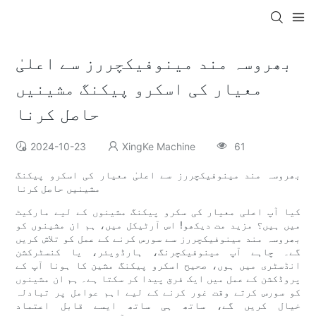
بھروسہ مند مینوفیکچررز سے اعلیٰ
معیار کی اسکرو پیکنگ مشینیں
حاصل کرنا
2024-10-23
XingKe Machine
61
بھروسہ مند مینوفیکچررز سے اعلیٰ معیار کی اسکرو پیکنگ
مشینیں حاصل کرنا
کیا آپ اعلی معیار کی سکرو پیکنگ مشینوں کے لیے مارکیٹ
میں ہیں؟ مزید مت دیکھو! اس آرٹیکل میں، ہم ان مشینوں کو
بھروسہ مند مینوفیکچررز سے سورس کرنے کے عمل کو تلاش کریں
گے۔ چاہے آپ مینوفیکچرنگ، ہارڈویئر، یا کنسٹرکشن
انڈسٹری میں ہوں، صحیح اسکرو پیکنگ مشین کا ہونا آپ کے
پروڈکشن کے عمل میں ایک فرق پیدا کر سکتا ہے۔ ہم ان مشینوں
کو سورس کرتے وقت غور کرنے کے لیے اہم عوامل پر تبادلہ
خیال کریں گے، ساتھ ہی ساتھ ایسے قابل اعتماد