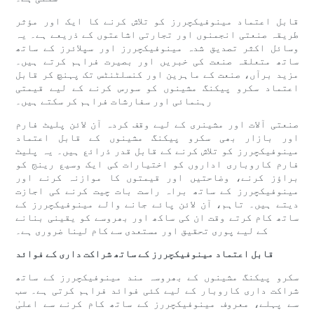
قابل اعتماد مینوفیکچررز کو تلاش کرنے کا ایک اور مؤثر
طریقہ صنعتی انجمنوں اور تجارتی اشاعتوں کے ذریعے ہے۔ یہ
وسائل اکثر تصدیق شدہ مینوفیکچررز اور سپلائرز کے ساتھ
ساتھ متعلقہ صنعت کی خبریں اور بصیرت فراہم کرتے ہیں۔
مزید برآں، صنعت کے ماہرین اور کنسلٹنٹس تک پہنچ کر قابل
اعتماد سکرو پیکنگ مشینوں کو سورس کرنے کے لیے قیمتی
رہنمائی اور سفارشات فراہم کر سکتے ہیں۔
صنعتی آلات اور مشینری کے لیے وقف کردہ آن لائن پلیٹ فارم
اور بازار بھی سکرو پیکنگ مشینوں کے قابل اعتماد
مینوفیکچررز کو تلاش کرنے کے قابل قدر ذرائع ہیں۔ یہ پلیٹ
فارم کاروباری اداروں کو اختیارات کی ایک وسیع رینج کو
براؤز کرنے، وضاحتیں اور قیمتوں کا موازنہ کرنے اور
مینوفیکچررز کے ساتھ براہ راست بات چیت کرنے کی اجازت
دیتے ہیں۔ تاہم، آن لائن پائے جانے والے مینوفیکچررز کے
ساتھ کام کرتے وقت ان کی ساکھ اور بھروسے کو یقینی بنانے
کے لیے پوری تحقیق اور مستعدی سے کام لینا ضروری ہے۔
قابل اعتماد مینوفیکچررز کے ساتھ شراکت داری کے فوائد
سکرو پیکنگ مشینوں کے بھروسہ مند مینوفیکچررز کے ساتھ
شراکت داری کاروبار کے لیے کئی فوائد فراہم کرتی ہے۔ سب
سے پہلے، معروف مینوفیکچررز کے ساتھ کام کرنے سے اعلیٰ