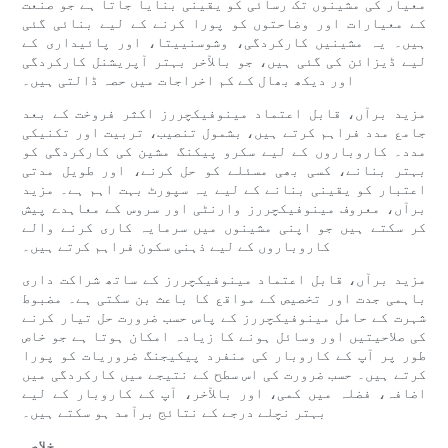
معیار کی مشینوں تک رسائی کو یقینی بنایا جاتا ہے جو صنعت
کے معیارات اور وضاحتوں کو پورا کرنے کے لیے بنائی گئی
ہیں۔ یہ مشینیں کارکردگی، وشوسنییتا، اور پائیداری کے
لیے ڈیزائن کی گئی ہیں، جو بالآخر بہتر آپریشنل کارکردگی
اور دیکھ بھال کے کم اخراجات میں حصہ ڈالتی ہیں۔
مزید برآں، قابل اعتماد مینوفیکچررز اکثر فروخت کے بعد
جامع مدد فراہم کرتے ہیں، بشمول تنصیب، تربیت اور تکنیکی
مدد۔ کاروباروں کے لیے سکرو پیکنگ مشین کی کارکردگی کو
بہتر بنانے، کسی بھی مسئلے کو حل کرنے، اور طویل مدتی
اعتبار کو یقینی بنانے کے لیے یہ سپورٹ بہت اہم ہے۔ مزید
برآں، معروف مینوفیکچررز وارنٹی اور سروس کے معاہدے پیش
کر سکتے ہیں جو اپنی مشینوں میں سرمایہ کاری کرنے والے
کاروباروں کے لیے ذہنی سکون فراہم کرتے ہیں۔
مزید برآں، قابل اعتماد مینوفیکچررز کے ساتھ شراکت داری
باہمی جدت اور تخصیص کے مواقع کا باعث بن سکتی ہے۔ مضبوط
شہرت کے حامل مینوفیکچررز کے پاس حسب ضرورت حل تیار کرنے
کی صلاحیتیں اور وسائل ہونے کا زیادہ امکان ہوتا ہے جو خاص
طور پر آپ کے کاروبار کی منفرد پیکیجنگ ضروریات کو پورا
کرتے ہیں۔ حسب ضرورت کی اس سطح کے نتیجے میں کارکردگی میں
اضافہ، فضلہ میں کمی، اور بالآخر، آپ کے کاروبار کے لیے
بہتر نچلے درجے کے نتائج برآمد ہو سکتے ہیں۔
خلاصہ