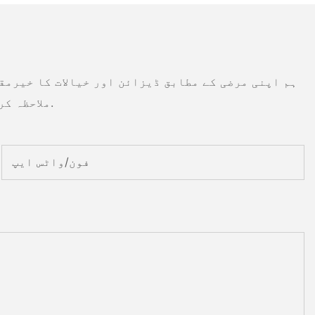
ہم اپنی مرضی کے مطابق ڈیزائن اور خیالات کا خیرمق
ملاحظہ کریں یا براہ راست سوالات یا انکوائری کے ساتھ ہم سے رابطہ کریں.
فون/واٹس ایپ