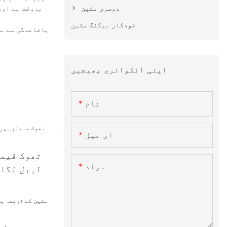
دوسری مشین
بروقت ہے اور
خودکار بیگنگ مشین
اپنی انکوائری بھیجیں
نام
ای میل
تھوک قیمت
مواد
لیبل لگان