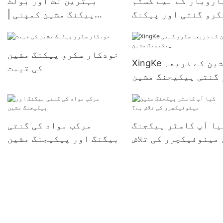
اروبار کے لیے کسٹم
بہترین نٹ اور بولٹ
کرو گنتی اور پیکنگ
پیکنگ مشین کمپنی |
مشین | زنگکے
زنگکے
خودکار سکرو پیکنگ مشین
XingKe مشین کے ذریعہ
کی قیمت
گنتی پیکیجنگ مشین
یا آپ کاسٹر پیکجنگ
مرکب مواد کی گنتی
مینوفیکچرر کی تلاش
بیگنگ اور پیکیجنگ مشین
ہے؟