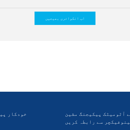
اب انکوائری بھیجیں
 آٹومیٹک پیکیجنگ مشین
خودکار پی
نوفیکچر سے رابطہ کریں