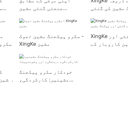
XingKe مشین کے ذریعہ
اپنی مرضی کے مطابق
ک
 مشین کی گنتی
صنعتی گنتی مشین
س
مینوفیکچررز | زنگکے
XingKe مشین گنتی اور
سکرو پیکجنگ مشین تھوک -
ن کاروبار کے
XingKe مشین
سکرو 
نتی اور پیکنگ
مشین
خودکار سکرو پیکجنگ
ک
مشینیں: کارکردگی،
مشین 
درستگی، اور وشوسنییتا