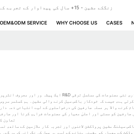
زنگکے مشین - 15+ سال کی پیداوار کے تجربے کے ساتھ پروفیشنل خودکار پیکنگ مشین تیار کرنے والا۔
OEM&ODM SERVICE
WHY CHOOSE US
CASES
کرتی ہے، جیسے کہ خودکار باکس سیل کرنے والی مشین۔ ہم کسٹمر سروس 
ام کرنے والا ہر عملہ صارفین کی درخواستوں کے لیے انتہائی ذمہ دار 
ل صارفین کو سستی اور اعلیٰ معیار کی مصنوعات فراہم کرنا اور صارفی
تعاون کر
کس سیلنگ مشین پروڈکشن لائنوں اور تجربہ کار ملازمین کے ساتھ، تم