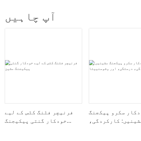
آپ چاہیں
دکار سکرو پیکجنگ
فرنیچر فٹنگ کٹس کے لیے
شینیں: کارکردگی،
خودکار گنتی پیکیجنگ
، اور وشوسنییتا
مشین