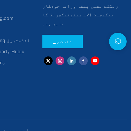
زنگکے مشین پیشہ ورانہ خودکار
پیکیجنگ آلات مینوفیکچرنگ کا
ng.com
ماہر ہے۔
ٹ
▁ ٹ اک ٹ س
an،