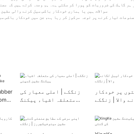
 ہر گاہک کی ضروریات کو پورا کر سکتی ہے۔ ہم وعدہ کرتے ہیں کہ مصن
سوالات ہیں یا ہماری خودکار باکس سیل کرنے والی مشین 
وں پر خودکار
زنگکے | اعلی معیار کی
ubber
ے والا | زنگکے
متعلقہ اشیاء پیکنگ
rom
مشین کمپنی