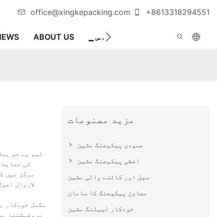
office@xingkepacking.com
+8613318294551
کار پیکیجنگ مشین
▁ ٹ اک ٹ س
ABOUT US
NEWS
مزید مصنوعات
عمودی پیکیجنگ مشین
افقی پیکیجنگ مشین
کی حمایت 
مرکز میں ک
سیل اور کاٹنے والی مشین
لازوال اصو
معاون پیکیجنگ کا سامان
مکمل خودکار با
خودکار لیبلنگ مشین