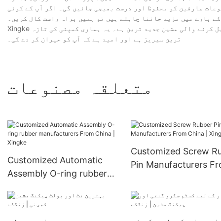
وعات صارفین کو محفوظ اور درست بھیجی جائیں گی۔ اگر آپ کے کوئی
کے بارے میں مزید جاننا چاہتے ہیں تو ہمیں براہ راست کال کریں۔
Xingke باقاعدگی سے مصنوعات تیار کرنے پر توجہ مرکوز کر رہا ہے، جن میں خودکار باکس سیل کرنے والی مشین جدید ترین ہے۔ یہ ہماری کمپنی کی تازہ
ترین سیریز ہے اور امید ہے کہ آپ کو حیران کر دے گی۔
متعلقہ مصنوعات
Customized Screw R
Customized Automatic
Pin Manufacturers F
Assembly O-ring rubber
China | Xingke
manufacturers From China
| Xingke