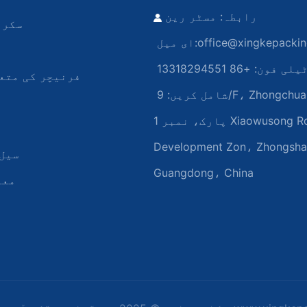
رابطہ: مسٹر رین
سکرو
office@xingkepacki
ای میل:
یلی فون: +86 13318294551
فرنیچر کی متع
شامل کریں:
9/F، Zhongchuang انڈسٹریل
پارک، نمبر 1 Xiaowusong Road، Huoju
Development Zon، Zhongsh
سیل 
Guangdong، China
معا