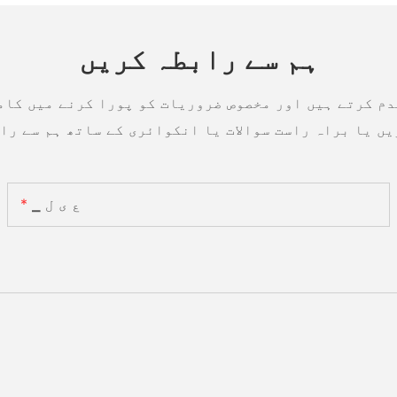
ہم سے رابطہ کریں
دم کرتے ہیں اور مخصوص ضروریات کو پورا کرنے میں کام
▁ ع ی ل