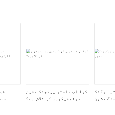
تی بیگنگ
کیا آپ کاسٹر پیکجنگ مشین
خو
نگ مشین
مینوفیکچرر کی تلاش ہے؟
م
درستگی