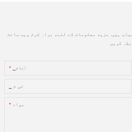
یاب ہیں. مزید معلومات کے لئے، براہ کرم ویب سائٹ
▁نام:
▁ ٹی م
مواد