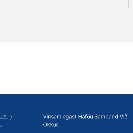
Vinsamlegast Hafðu Samband Við
زنگکے
Okkur.
می