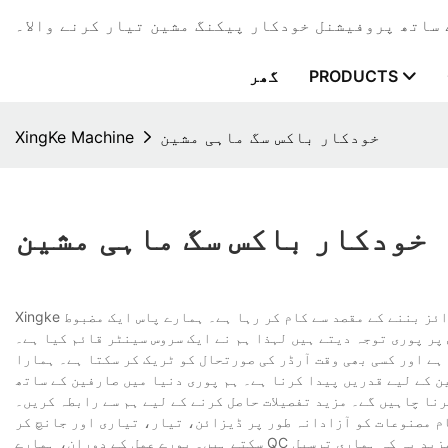
PRODUCTS
گھر
خودکار باکس سگ ماہی مشین
XingKe Machine
خودکار باکس سگ ماہی مشین
Xingke ایک پیشہ ور اور معروف انٹرپرائز بننے کے مقصد سے کام کر رہا ہے۔ ہمارے پاس ایک مضبوط R&D ٹیم ہے جو ہماری نئی مصنوعات کی مسلسل ترقی
پر پوری توجہ دیتے ہیں لہذا ہم نے ایک سروس سینٹر قائم کیا ہے۔
ہے اور کسی بھی وقت آرڈر کی صورتحال کو ٹریک کر سکتا ہے۔ ہمارا
ن کے لیے قدریں پیدا کرنا ہے۔ ہم پوری دنیا میں صارفین کے ساتھ
نا چاہیں گے۔ مزید تفصیلات حاصل کرنے کے لیے ہم سے رابطہ کریں۔
ام مصنوعات کو آزادانہ طور پر ڈیزائن، تیار، تیاری اور جانچ کر
سکتے ہیں۔ پورے عمل کے دوران، ہمارے QC پروفیشنلز پروڈکٹ کے معیار کو یقینی بنانے کے لیے ہر عمل کی نگرانی کریں گے۔ مزید یہ کہ ہماری ترسیل