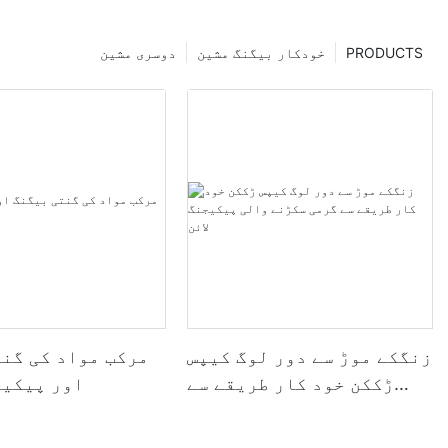
PRODUCTS
خودکار بیگنگ مشین
دوسری مشین
زنگکے موڑ سے دور لوگ کیپس
مرکب مواد کی گن
ڑککن خود کار طریقے سے
اور پیکیج
گرمی سکڑنے والی پیکیجنگ
لائن