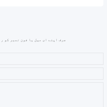
صرف اپنے ای میل یا فون نمبر کو ر