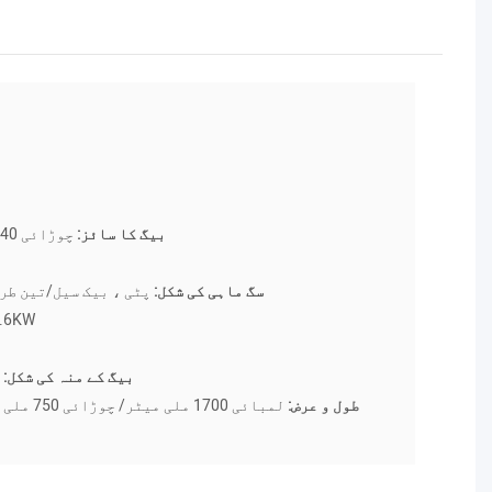
P
چوڑائی 40-140 لمبائی 200 (روایتی 140)
بیگ کا سائز:
سگ ماہی کی شکل:
پٹی ، بیک سیل/تین طر
0.6KW
8MPA
اعداد و شمار کٹر دانت کی شکل
بیگ کے منہ کی شکل:
لمبائی 1700 ملی میٹر/ چوڑائی 750 ملی میٹر/ اونچائی 1550 ملی میٹر
طول و عرض: