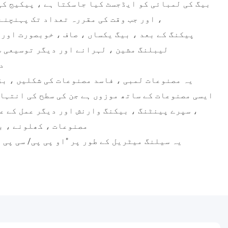
، اور جب وقت کی مقررہ تعداد تک پہنچنے
لیبلنگ مشین ، لہرانے اور دیگر توسیعی س
2
ایسی مصنوعات کے ساتھ موزوں ہے جن کی سطح کی انتہا
، سپرے پینٹنگ ، بیکنگ وارنش اور دیگر عمل کے عل
مصنوعات ، کھلونے ، ب
2. یہ سیلنگ میٹریل کے طور پر "او پی پی/ سی پ