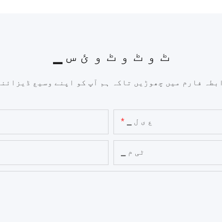
▁ ٹ و ٹ و ٹ و ئ س
ابطہ فارم میں چھوڑیں تاکہ ہم آپ کو اپنے وسیع ڈیزائنو
▁ ع ی ل
▁ ٹی م