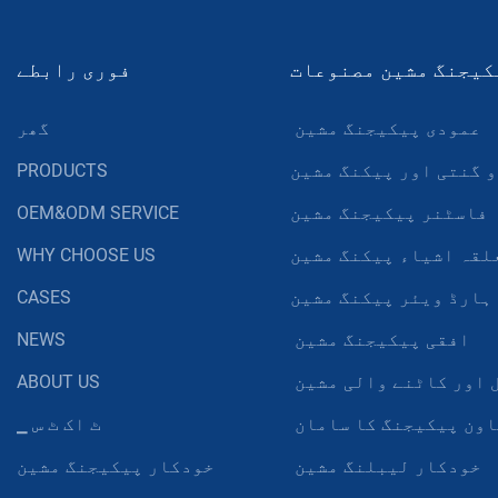
کیجنگ مشین مصنوعات
فوری رابطے
عمودی پیکیجنگ مشین
گھر
 گنتی اور پیکنگ مشین
PRODUCTS
فاسٹنر پیکیجنگ مشین
OEM&ODM SERVICE
لقہ اشیاء پیکنگ مشین
WHY CHOOSE US
ہارڈ ویئر پیکنگ مشین
CASES
افقی پیکیجنگ مشین
NEWS
 اور کاٹنے والی مشین
ABOUT US
ون پیکیجنگ کا سامان
▁ ٹ اک ٹ س
خودکار لیبلنگ مشین
خودکار پیکیجنگ مشین