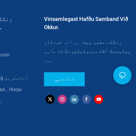
Vinsamlegast Hafðu Samband Við
زنگکے
Okkur.
م
زنگکے مشین پیشہ ورانہ خودکار
پیکیجنگ آلات مینوفیکچرنگ کا ماہر
.com
ہے۔
▁ ٹ اک ٹ س
n،