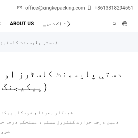
office@xingkepacking.com
+8613318294551
خودکار پیکیجنگ مشین
▁ ٹ اک ٹ س
ABOUT US
S
XK-B860P （دستی پلیسمنٹ کاسٹرز او پی پی فلم پیکیجنگ مشین پر مہر لگائیں）
پیکیجنگ مشین پر مہر لگائیں）
1. خودکار بھرنا ، خودکار پیکن
ضرور