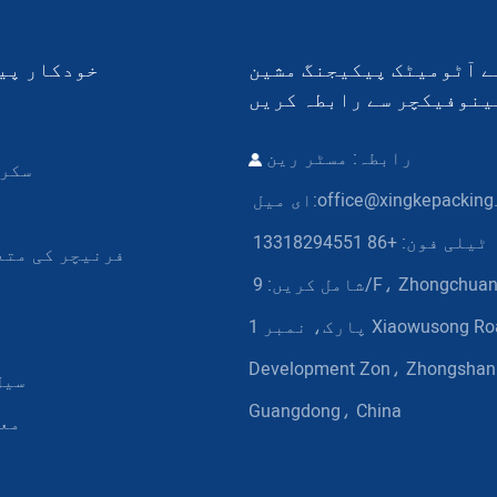
 آٹومیٹک پیکیجنگ مشین
خودکار پی
ینوفیکچر سے رابطہ کریں
رابطہ: مسٹر رین
سکرو
office@xingkepacking
ای میل:
ٹیلی فون: +86 13318294551
فرنیچر کی متع
شامل کریں:
9/F، Zhongchuang انڈسٹریل
پارک، نمبر 1 Xiaowusong Road، Huoju
Development Zon، Zhongsha
سیل
Guangdong، China
معا