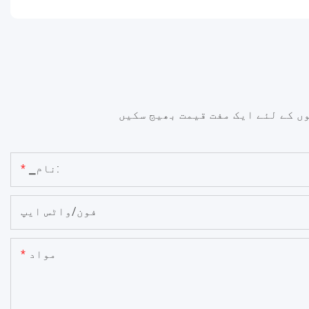
ں کے لئے ایک مفت قیمت بھیج سکیں
▁نام:
فون/واٹس ایپ
مواد