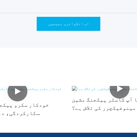
اب انکوائری بھیجیں
 آپ کاسٹر پیکجنگ مشین
خودکار سکرو پیکجن
مینوفیکچرر کی تلاش ہے؟
کارکردگی، در