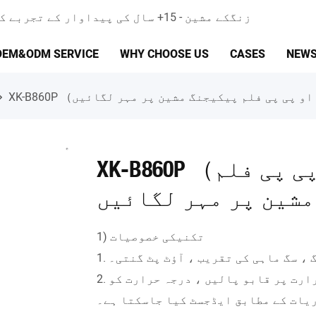
زنگکے مشین - 15+ سال کی پیداوار کے تجربے کے ساتھ پروفیشنل خودکار پیکنگ مشین تیار کرنے والا۔
OEM&ODM SERVICE
WHY CHOOSE US
CASES
NEW
XK-B860P （دستی پلیسمنٹ کاسٹرز او پی پی فلم
1) تکنیکی خصوصیات
گ ، سگ ماہی کی تقریب ، آؤٹ پٹ گنتی۔
2. ذہین درجہ حرارت کنٹرول سسٹم ، مستحکم درجہ حرارت پر قابو پالیں ، درجہ حرارت کو
یات کے مطابق ایڈجسٹ کیا جاسکتا ہے۔