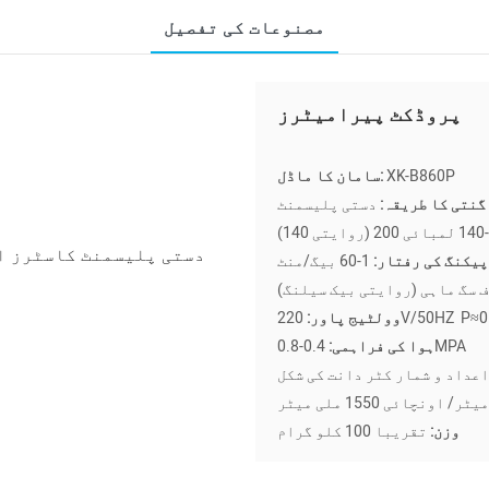
مصنوعات کی تفصیل
پروڈکٹ پیرامیٹرز
XK-B860
سامان کا ماڈل:
گنتی کا طریقہ:
دستی پلیسمنٹ
پیکنگ کی رفتار:
1-60 بیگ/منٹ
ف سگ ماہی (روایتی بیک سیلنگ)
220V/50HZ P≈
وولٹیج پاور:
0.4-0.
ہوا کی فراہمی:
وزن:
تقریبا 100 کلو گرام