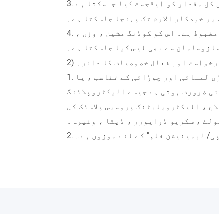
3. بیگ کی لمبائی کو ایڈجسٹ کیا جاسکتا ہے ، پیکیج کی کل مقدار کو ایڈجسٹ کیا جاسکتا ہے
 پر خودکار الارم تک پہنچا جاسکتا ہے۔
4. پیکنگ کے بعد ، بیگ یکساں ، صاف ، خوبصورت اور مضبوط ہے۔ اس کو کوڈنگ مشین ، وزن ،
ازوسامان سے بھی لیس کیا جاسکتا ہے۔
) درخواست اور فعال خصوصیات کا دائرہ
1. یہ مصنوعات لمبی ، فاسد مصنوعات کی شکلیں ، بڑی لمبائی اور چوڑائی کے تناسب ، یا
ئی ضرورت ہوتی ہے جیسے الیکٹروپلاٹنگ
اج ، الیکٹروپلیٹنگ پروسیس پلاسٹک کی
ولٹ ، سکریو ڈرایورز ، ڈیٹا ، وغیرہ۔
ی پی/ لیمینیشن فلم" کے لئے موزوں ہے۔