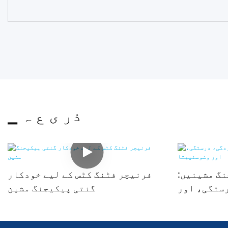
▁ ذر ی ع ہ
گ مشینیں:
فرنیچر فٹنگ کٹس کے لیے خودکار
ستگی، اور
گنتی پیکیجنگ مشین
وشوسنییتا