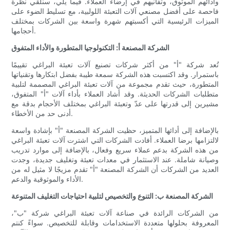
وأدائهم الموثوق، وتفانيهم في إرضاء العملاء. فيما يلي، سنلقي نظرة
فاحصة على أفضل مصنعي آلات التعبئة اللولبية، مع تسليط الضوء على
الميزات الرئيسية التي أكسبتهم شهرة واسعة بين الشركات بمختلف
أحجامها.
الشركة المصنعة أ: التكنولوجيا المتطورة والأداء المتفوق
تُعد شركة "أ" من أكثر شركات تصنيع آلات تعبئة البراغي تقييمًا
باستمرار. وقد اكتسبت هذه الشركة سمعة طيبة بفضل ابتكارها وتقنياتها
المتطورة، حيث تقدم مجموعة من آلات تعبئة البراغي المصممة لتلبية
متطلبات الشركات الحديثة. وقد أشاد العملاء بأداء آلات "أ" المتفوق،
مشيرين إلى قدرتها على عدّ وتعبئة البراغي بمختلف الأحجام بدقة مع
أدنى حد من الأخطاء.
بالإضافة إلى أدائها المتميز، حظيت الشركة المصنعة "أ" بإشادة واسعة
لالتزامها برضا العملاء. أفادت الشركات التي اشترت آلات تعبئة البراغي
من هذه الشركة بدعم عملاء سريع وفعال، بالإضافة إلى موارد تدريب
وصيانة شاملة. عند الاستثمار في معدات تعبئة وتغليف جديدة، وجدت
العديد من الشركات أن الشركة المصنعة "أ" تقدم مزيجًا لا مثيل له من
الأداء والموثوقية والدعم.
الشركة المصنعة ب: التنوع والتخصيص لتلبية احتياجات التغليف المتنوعة
من الشركات الرائدة في صناعة آلات تعبئة البراغي شركة "ب"،
المعروفة بحلولها متعددة الاستخدامات وقابلة للتخصيص. سواءً كنتم