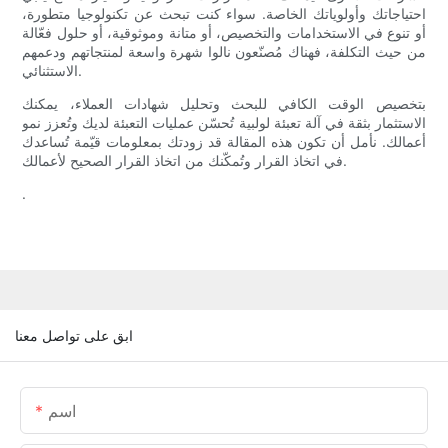
احتياجاتك وأولوياتك الخاصة. سواء كنت تبحث عن تكنولوجيا متطورة،
أو تنوع في الاستخدامات والتخصيص، أو متانة وموثوقية، أو حلول فعّالة
من حيث التكلفة، فهناك مُصنّعون نالوا شهرة واسعة لمنتجاتهم ودعمهم
الاستثنائي.
بتخصيص الوقت الكافي للبحث وتحليل شهادات العملاء، يمكنك
الاستثمار بثقة في آلة تعبئة لولبية تُحسّن عمليات التعبئة لديك وتُعزز نمو
أعمالك. نأمل أن تكون هذه المقالة قد زودتك بمعلومات قيّمة تُساعدك
في اتخاذ القرار وتُمكّنك من اتخاذ القرار الصحيح لأعمالك.
.
ابق على تواصل معنا
اسم