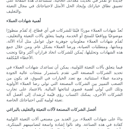
جديدة أو تُفكّر في تحديث معداتك الحالية، ستساعدك هذه المقالة على
تضييق نطاق خياراتك وإيجاد الحل الأمثل لاحتياجاتك في مجال التعبئة
والتغليف.
أهمية شهادات العملاء
تُعدّ شهادات العملاء موردًا قيّمًا للشركات في أي قطاع، إذ تُقدّم منظورًا
موضوعيًا وواقعيًا للمنتج أو الخدمة. وفيما يتعلق بآلات التعبئة والتغليف،
تُقدّم شهادات العملاء معلوماتٍ جوهرية حول عوامل مثل أداء الآلة،
ومتانتها، ومتطلبات الصيانة، ورضا العملاء بشكل عام. ومن خلال جمع
هذه الشهادات وتحليلها، يُمكن للشركات اتخاذ قراراتٍ أكثر وعيًا وتجنب
الأخطاء المُكلفة.
فيما يتعلق بآلات التعبئة اللولبية، يمكن أن تساعدك شهادات العملاء في
تحديد الشركات المصنعة التي تقدم باستمرار منتجات عالية الجودة
وخدمة عملاء استثنائية. مع تعدد الخيارات في السوق، قد يكون من
الصعب التمييز بين الشركات المصنعة التي تولي رضا العملاء الأولوية
وتلك التي تُولي أهمية قصوى لنتائجها المالية. بالاعتماد على تجارب
الشركات الأخرى، يمكنك اكتساب رؤى قيّمة تُرشدك إلى أفضل آلة
تعبئة لولبية تُلبي احتياجاتك الخاصة.
أفضل الشركات المصنعة لآلات التعبئة والتغليف بالبراغي
بناءً على شهادات العملاء، برز العديد من مصنعي آلات التعبئة اللولبية
كقادة في هذه الصناعة. وقد نالوا إشادة واسعة لتصاميمهم المبتكرة،