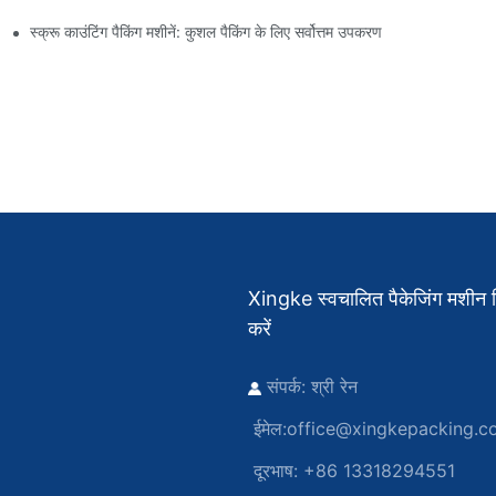
स्क्रू काउंटिंग पैकिंग मशीनें: कुशल पैकिंग के लिए सर्वोत्तम उपकरण
Xingke स्वचालित पैकेजिंग मशीन निर
करें
संपर्क: श्री रेन
ईमेल:
office@xingkepacking.c
दूरभाष: +86 13318294551