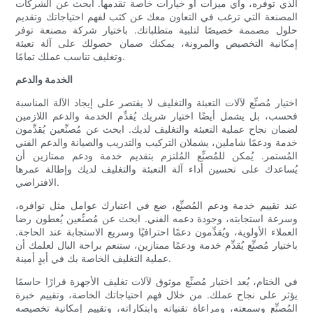
الذي توفره، وأي ميزات أو خيارات خاصة تقدمها. ابحث عن الشركات
المصنعة التي ترغب في التعاون معك عن كثب لفهم احتياجاتك وتقديم
حلول مصممة خصيصًا لتلبية متطلباتك. باختيار شركة مصنعة توفر
إمكانية التخصيص والمرونة، يمكنك ضمان حصولك على آلة تعبئة
وتغليف تناسب عملك تمامًا.
الخدمة والدعم
اختيار مُصنِّع لآلات التعبئة والتغليف لا يقتصر على إيجاد الآلة المناسبة
فحسب، بل يشمل أيضًا اختيار شريك يُقدِّم الخدمة والدعم اللازمين
لضمان نجاح عملية التعبئة والتغليف لديك. ابحث عن مُصنِّعين يُقدِّمون
خدمة ودعمًا شاملين، يشملان التركيب والتدريب والصيانة والدعم الفني
المُستمر. يُمكن للمُصنِّع المُلتزم بتقديم خدمة ودعم ممتازين أن
يُساعدك على تحسين أداء آلة التعبئة والتغليف لديك وإطالة عمرها
الافتراضي.
عند تقييم خدمة ودعم المُصنِّع، ضع في اعتبارك عوامل مثل توافره،
وسرعة استجابته، وجودة دعمه الفني. ابحث عن مُصنِّعين يُعطون رضا
العملاء الأولوية، ويُقدِّمون دعمًا احترافيًا وسريع الاستجابة عند الحاجة.
باختيار مُصنِّع يُقدِّم خدمة ودعمًا ممتازين، ستنعم براحة البال لعلمك أن
عملية التغليف الخاصة بك في أيدٍ أمينة.
في الختام، يُعد اختيار مُصنِّع موثوق لآلات تغليف الأجهزة قرارًا حاسمًا
يؤثر على نجاح عملك. من خلال فهم احتياجاتك الخاصة، وتقييم خبرة
المُصنِّع وسمعته، ومراعاة تقنياته وابتكاراته، وتقييم إمكانية تخصيصه