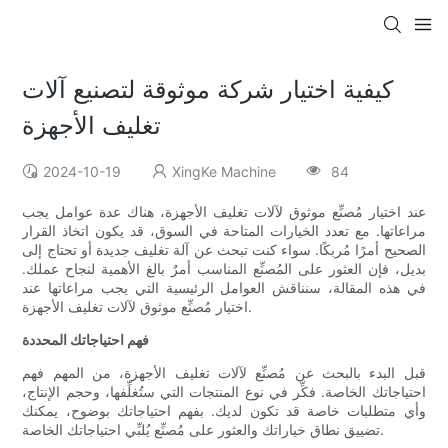
كيفية اختيار شركة موثوقة لتصنيع آلات
تغليف الأجهزة
2024-10-19
XingKe Machine
84
عند اختيار مُصنِّع موثوق لآلات تغليف الأجهزة، هناك عدة عوامل يجب
مراعاتها. مع تعدد الخيارات المتاحة في السوق، قد يكون اتخاذ القرار
الصحيح أمرًا مُربكًا. سواء كنت تبحث عن آلة تغليف جديدة أو تحتاج إلى
بديل، فإن العثور على المُصنِّع المناسب أمرٌ بالغ الأهمية لنجاح عملك.
في هذه المقالة، سنناقش العوامل الرئيسية التي يجب مراعاتها عند
اختيار مُصنِّع موثوق لآلات تغليف الأجهزة.
فهم احتياجاتك المحددة
قبل البدء بالبحث عن مُصنِّع لآلات تغليف الأجهزة، من المهم فهم
احتياجاتك الخاصة. فكِّر في نوع المنتجات التي ستُغلِّفها، وحجم الإنتاج،
وأي متطلبات خاصة قد تكون لديك. بفهم احتياجاتك بوضوح، يمكنك
تضييق نطاق خياراتك والعثور على مُصنِّع يُلبِّي احتياجاتك الخاصة.