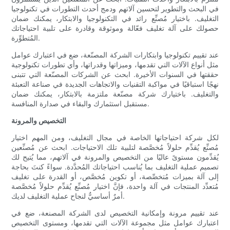
في البحث والتطوير لتحسين آلاتهم ودمج أحدث التطورات في تكنولوجيا
التغليف. باختيار مُصنِّع رائد في التكنولوجيا والابتكار، يمكنك ضمان
حصولك على آلة تغليف فعّالة وموثوقة وقادرة على تلبية احتياجاتك
المُتطوِّرة.
عند تقييم تكنولوجيا وابتكارات الشركة المصنّعة، ضع في اعتبارك عوامل
مثل أنواع الآلات التي تقدمها، وميزاتها وقدراتها، وأي تطورات تكنولوجية
حققتها في السنوات الأخيرة. ابحث عن الشركات المصنّعة التي تتبنى
نهجًا استباقيًا في مواكبة التقنيات والاتجاهات الجديدة في صناعة التعبئة
والتغليف. باختيارك شركة مصنّعة ملتزمة بالابتكار، يمكنك ضمان
مستقبل استثمارك والبقاء في صدارة المنافسة.
التخصيص والمرونة
لكل شركة احتياجاتها الخاصة في مجال التغليف، ومن المهم اختيار
مُصنِّع يُقدِّم حلولاً مُخصَّصة لتلبية تلك الاحتياجات. ابحث عن مُصنِّعين
يُقدِّمون مستوىً عاليًا من التخصيص والمرونة في آلاتهم، مما يُتيح لك
تصميم عملية التغليف بما يُناسب احتياجاتك المُحدَّدة. سواءً كنتَ بحاجة
إلى آلة بميزات مُتخصِّصة، أو تكوين مُخصَّص، أو القدرة على تغليف
مُتعدِّد المنتجات في آلة واحدة، فإنَّ اختيار مُصنِّع يُقدِّم حلولاً مُخصَّصة
أمرٌ أساسيٌّ لنجاح عملية التغليف لديك.
عند تقييم مرونة وإمكانية التخصيص لدى الشركة المصنعة، ضع في
اعتبارك عوامل مثل مجموعة الآلات التي تقدمها، ومستوى التخصيص