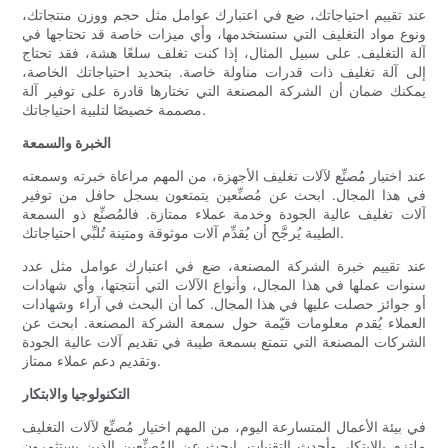
عند تقييم احتياجاتك، ضع في اعتبارك عوامل مثل حجم ووزن منتجاتك،
ونوع مواد التغليف التي ستستخدمها، وأي ميزات خاصة قد تحتاجها في
آلة التغليف. على سبيل المثال، إذا كنت تغلف سلعًا هشة، فقد تحتاج
إلى آلة تغليف ذات قدرات مناولة خاصة. بتحديد احتياجاتك الخاصة،
يمكنك ضمان أن الشركة المصنعة التي تختارها قادرة على توفير آلة
مصممة خصيصًا لتلبية احتياجاتك.
الخبرة والسمعة
عند اختيار مُصنِّع لآلات تغليف الأجهزة، من المهم مراعاة خبرته وسمعته
في هذا المجال. ابحث عن مُصنِّعين يتمتعون بسجل حافل من توفير
آلات تغليف عالية الجودة وخدمة عملاء ممتازة. فالمُصنِّع ذو السمعة
الطيبة يُرجَّح أن يُقدِّم آلات موثوقة ومتينة تُلبِّي احتياجاتك.
عند تقييم خبرة الشركة المصنعة، ضع في اعتبارك عوامل مثل عدد
سنوات عملها في هذا المجال، وأنواع الآلات التي أنتجتها، وأي شهادات
أو جوائز حصلت عليها في هذا المجال. كما أن البحث في آراء وشهادات
العملاء يُقدم معلومات قيّمة حول سمعة الشركة المصنعة. ابحث عن
الشركات المصنعة التي تتمتع بسمعة طيبة في تقديم آلات عالية الجودة
وتقديم دعم عملاء ممتاز.
التكنولوجيا والابتكار
في بيئة الأعمال المتسارعة اليوم، من المهم اختيار مُصنِّع لآلات التغليف
ملتزم بالابتكار وأحدث التقنيات. ابحث عن المُصنِّعين الذين يستثمرون