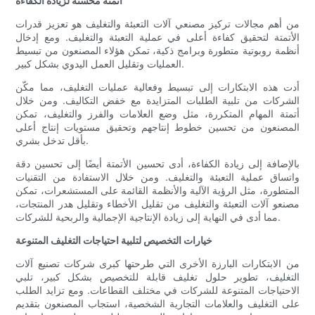
أتمتة مُحسّنة لزيادة الكفاءة
من أهم مجالات تركيز مصنعي آلات التعبئة والتغليف هو تعزيز قدرات
الأتمتة لتحقيق كفاءة أعلى في عملية التعبئة والتغليف. ومع إدخال
أنظمة روبوتية متطورة وبرامج ذكية، تمكن هؤلاء المصنعون من تبسيط
العمليات وتقليل العمل اليدوي بشكل كبير.
أدت هذه الابتكارات إلى تبسيط وفعالية عمليات التغليف، مما مكّن
الشركات من تلبية الطلبات المتزايدة مع خفض التكاليف. ومن خلال
أتمتة المهام المتكررة، مثل وضع العلامات والفرز والتغليف، تمكن
المصنعون من تحسين خطوط إنتاجهم وتحقيق مستويات إنتاج أعلى
بأقل تدخل بشري.
بالإضافة إلى زيادة الكفاءة، أدى تحسين الأتمتة أيضًا إلى تحسين دقة
واتساق عملية التعبئة والتغليف. ومن خلال الاستفادة من التقنيات
المتطورة، مثل الرؤية الآلية والأنظمة القائمة على المستشعرات، تمكن
مصنعو آلات التعبئة والتغليف من تقليل الأخطاء وتقليل هدر المنتجات،
مما أدى في النهاية إلى زيادة الإنتاجية الإجمالية والربحية للشركات.
خيارات التخصيص لتلبية احتياجات التغليف المتنوعة
من الابتكارات البارزة الأخرى التي طرحتها كبرى شركات تصنيع آلات
التغليف، تطوير حلول تغليف قابلة للتخصيص بشكل كبير، تلبي
الاحتياجات المتنوعة للشركات في مختلف القطاعات. ومع تزايد الطلب
على التغليف والعلامات التجارية الشخصية، استجاب المصنعون بتقديم