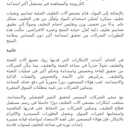
الكربونية والمساهمة في مستقبل أكثر استدامة.
بالإضافة إلى المواد، قدّم مصنعو آلات التغليف الصلبة تصاميم وتقنيات
تغليف مبتكرة تُحسّن استخدام المواد وتُقلّل من هدر التغليف بشكل
عام. بدءًا من تخفيف وزن وتقليص أحجام التغليف وصولًا إلى تطبيق
تصاميم تغليف ذكية تُعزّز حماية المنتج وعمره الافتراضي، مكّنت هذه
التطورات الشركات من تحقيق استدامة أكبر دون المساس بسلامة
المنتج.
خاتمة
في الختام، أحدثت الابتكارات التي قدمها رواد تصنيع آلات التعبئة
والتغليف تحولاً جذرياً في صناعة التعبئة والتغليف، مما مكّن الشركات
من تحقيق كفاءة وتخصيص واستدامة وتحكم أكبر في عمليات التعبئة
والتغليف. بتركيزهم على الأتمتة والتخصيص والتقنيات الذكية
والاستدامة، لعب هؤلاء المصنعون دوراً محورياً في دفع عجلة الصناعة
وتمكين الشركات من تلبية متطلبات السوق المتغيرة.
مع سعي الشركات المستمر لتحقيق التميز التشغيلي والاستدامة،
ستلعب ابتكارات مصنعي آلات التغليف دورًا حاسمًا في رسم مستقبل
قطاع التغليف، وتمكين الشركات من الحفاظ على قدرتها التنافسية
واستجابتها لتغيرات السوق. وبفضل التطورات المستمرة والالتزام
بالابتكار، فإن هؤلاء المصنعين على أهبة الاستعداد لمواصلة قيادة مسيرة
إحداث ثورة في صناعة التغليف لسنوات قادمة.