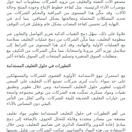
مصنعو آلات التعبئة والتغليف من تزويد الشركات بمعلومات آنية حول
مؤشرات الأداء الرئيسية، مثل كفاءة خطوط الإنتاج وجودة المنتج وحالة
الآلات. وقد مكّن هذا المستوى من المراقبة والتحكم الشركات من
تحديد المشكلات المحتملة ومعالجتها بشكل استباقي، مما أدى في
النهاية إلى تحسين كفاءة المعدات بشكل عام وتقليل فترات التوقف.
علاوةً على ذلك، سهّل دمج التقنيات الذكية تعزيز التواصل والتعاون عبر
منظومة التغليف، مما مكّن الشركات من دمج عمليات التغليف بسلاسة
مع العمليات الأولية والنهائية. وقد أدى هذا المستوى من الترابط إلى
سلاسل توريد أكثر مرونةً واستجابةً، مما مكّن الشركات من التكيف مع
متطلبات السوق المتغيرة وتسليم المنتجات إلى السوق بكفاءة أكبر.
التطورات في حلول التغليف المستدامة
مع استمرار تبوؤ الاستدامة الأولوية القصوى للشركات والمستهلكين
على حد سواء، دأبت كبرى شركات تصنيع آلات التغليف على السعي
الدؤوب لتطوير حلول التغليف المستدامة. ومن خلال تطوير وتطبيق
تقنيات ومواد مبتكرة، تمكّنت هذه الشركات من توفير مجموعة واسعة
من خيارات التغليف الصديقة للبيئة للشركات، والتي تُقلل من التأثير
البيئي دون المساس بالأداء.
من أهم التطورات في حلول التغليف المستدامة تطوير مواد تغليف
مشتقة من مصادر متجددة وقابلة للتحلل الحيوي، بالإضافة إلى دمج
مبادئ إعادة التدوير والاقتصاد الدائري في تصاميم التغليف. ومن خلال
الاستفادة من هذه المواد والتصاميم، تمكنت الشركات من تقليل بصمتها