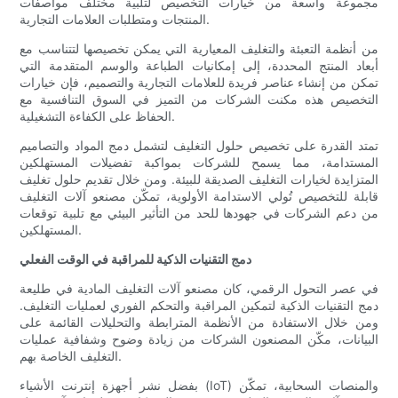
مجموعة واسعة من خيارات التخصيص لتلبية مختلف مواصفات
المنتجات ومتطلبات العلامات التجارية.
من أنظمة التعبئة والتغليف المعيارية التي يمكن تخصيصها لتتناسب مع
أبعاد المنتج المحددة، إلى إمكانيات الطباعة والوسم المتقدمة التي
تمكن من إنشاء عناصر فريدة للعلامات التجارية والتصميم، فإن خيارات
التخصيص هذه مكنت الشركات من التميز في السوق التنافسية مع
الحفاظ على الكفاءة التشغيلية.
تمتد القدرة على تخصيص حلول التغليف لتشمل دمج المواد والتصاميم
المستدامة، مما يسمح للشركات بمواكبة تفضيلات المستهلكين
المتزايدة لخيارات التغليف الصديقة للبيئة. ومن خلال تقديم حلول تغليف
قابلة للتخصيص تُولي الاستدامة الأولوية، تمكّن مصنعو آلات التغليف
من دعم الشركات في جهودها للحد من التأثير البيئي مع تلبية توقعات
المستهلكين.
دمج التقنيات الذكية للمراقبة في الوقت الفعلي
في عصر التحول الرقمي، كان مصنعو آلات التغليف المادية في طليعة
دمج التقنيات الذكية لتمكين المراقبة والتحكم الفوري لعمليات التغليف.
ومن خلال الاستفادة من الأنظمة المترابطة والتحليلات القائمة على
البيانات، مكّن المصنعون الشركات من زيادة وضوح وشفافية عمليات
التغليف الخاصة بهم.
بفضل نشر أجهزة إنترنت الأشياء (IoT) والمنصات السحابية، تمكّن