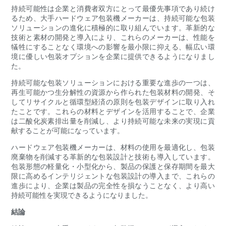
持続可能性は企業と消費者双方にとって最優先事項であり続け
るため、大手ハードウェア包装機メーカーは、持続可能な包装
ソリューションの進化に積極的に取り組んでいます。革新的な
技術と素材の開発と導入により、これらのメーカーは、性能を
犠牲にすることなく環境への影響を最小限に抑える、幅広い環
境に優しい包装オプションを企業に提供できるようになりまし
た。
持続可能な包装ソリューションにおける重要な進歩の一つは、
再生可能かつ生分解性の資源から作られた包装材料の開発、そ
してリサイクルと循環型経済の原則を包装デザインに取り入れ
たことです。これらの材料とデザインを活用することで、企業
は二酸化炭素排出量を削減し、より持続可能な未来の実現に貢
献することが可能になっています。
ハードウェア包装機メーカーは、材料の使用を最適化し、包装
廃棄物を削減する革新的な包装設計と技術も導入しています。
包装形態の軽量化・小型化から、製品の保護と保存期間を最大
限に高めるインテリジェントな包装設計の導入まで、これらの
進歩により、企業は製品の完全性を損なうことなく、より高い
持続可能性を実現できるようになりました。
結論