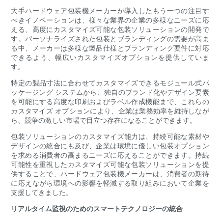
大手ハードウェア包装機メーカーが導入したもう一つの注目す
べきイノベーションは、様々な業界の企業の多様なニーズに応
える、高度にカスタマイズ可能な包装ソリューションの開発で
す。パーソナライズされた包装とブランディングの需要が高ま
る中、メーカーは多様な製品仕様とブランディング要件に対応
できるよう、幅広いカスタマイズオプションを提供していま
す。
特定の製品寸法に合わせてカスタマイズできるモジュール式パ
ッケージング システムから、独自のブランド化やデザイン要素
を可能にする高度な印刷およびラベル作成機能まで、これらの
カスタマイズ オプションにより、企業は業務効率を維持しなが
ら、競争の激しい市場で目立つ存在になることができます。
包装ソリューションのカスタマイズ能力は、持続可能な素材や
デザインの統合にも及び、企業は環境に優しい包装オプション
を求める消費者の高まるニーズに応えることができます。持続
可能性を重視したカスタマイズ可能な包装ソリューションを提
供することで、ハードウェア包装機メーカーは、消費者の期待
に応えながら環境への影響を軽減する取り組みにおいて企業を
支援してきました。
リアルタイム監視のためのスマートテクノロジーの統合