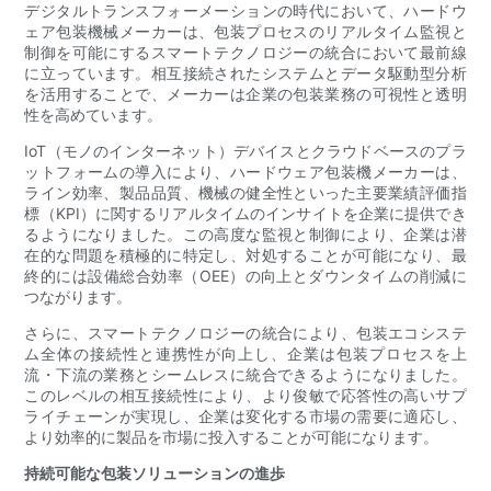
デジタルトランスフォーメーションの時代において、ハードウ
ェア包装機械メーカーは、包装プロセスのリアルタイム監視と
制御を可能にするスマートテクノロジーの統合において最前線
に立っています。相互接続されたシステムとデータ駆動型分析
を活用することで、メーカーは企業の包装業務の可視性と透明
性を高めています。
IoT（モノのインターネット）デバイスとクラウドベースのプラ
ットフォームの導入により、ハードウェア包装機メーカーは、
ライン効率、製品品質、機械の健全性といった主要業績評価指
標（KPI）に関するリアルタイムのインサイトを企業に提供でき
るようになりました。この高度な監視と制御により、企業は潜
在的な問題を積極的に特定し、対処することが可能になり、最
終的には設備総合効率（OEE）の向上とダウンタイムの削減に
つながります。
さらに、スマートテクノロジーの統合により、包装エコシステ
ム全体の接続性と連携性が向上し、企業は包装プロセスを上
流・下流の業務とシームレスに統合できるようになりました。
このレベルの相互接続性により、より俊敏で応答性の高いサプ
ライチェーンが実現し、企業は変化する市場の需要に適応し、
より効率的に製品を市場に投入することが可能になります。
持続可能な包装ソリューションの進歩