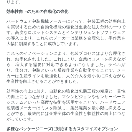
ります。
効率性向上のための自動化の強化
ハードウェア包装機械メーカーにとって、包装工程の効率向上
を実現するための自動化機能の強化は重要な注力分野の一つで
す。高度なロボットシステムとインテリジェントソフトウェア
の導入により、これらのメーカーは業務を合理化し、手作業を
大幅に削減することに成功しています。
これらのイノベーションにより、包装プロセスはより合理化さ
れ、効率化されました。これにより、企業はコストを抑えなが
ら、増大する需要に対応できるようになりました。ラベル貼
り、仕分け、包装といった反復作業を自動化することで、メー
カーは生産ラインを最適化し、人的介入を最小限に抑えながら
生産性を向上させることができました。
効率性の向上に加え、自動化の強化は包装工程の精度と一貫性
の向上にもつながりました。マシンビジョンやセンサーベース
システムといった高度な技術を活用することで、ハードウェア
包装機メーカーはミスを削減し、製品廃棄を最小限に抑えるこ
とができ、最終的には企業全体の生産性と収益性の向上につな
がっています。
多様なパッケージニーズに対応するカスタマイズオプション