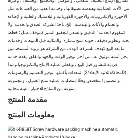
مشاريع الإنتاج التغليف التلقائي ، والتوصل ، والتجميع ، والشفاء ، وغيرها
من الآلات الصناعية وهندسة تطبيقاتها ، وخدمة العديد من الصناعات مثل
الأجهزة والإلكترونيات والأجهزة الكهربائية والبلاستيك والطبية والإضاءة
والحمام والأثاث والهندسة ، إلخ. تأخذ الشركة الصدق والخدمة أولاً
كمفهوم الخدمة ؛ الدقيق والسعي لتحقيق التميز كموقف عمل ؛ خطط
بحث وتطوير دقيقة ، جودة منتج ممتازة. والمثالية قبل المبيعات وخدمات
ما بعد البيع كهدف للشركة. الهدف من الشركة هو تزويد المستخدمين
بحل أتمتة موثوق به ، من أجل توفير الوقت والجهد والقلق. يقدم خدمة
فردية للتشاور قبل البيع ، ويغطي عملية الإنتاج والتكنولوجيا ومبدأ
المعدات بأكملها. توفير التصميم والرسومات (محاكاة ثلاثية الأبعاد/2D) ،
والتصميم المخصص وفقًا لمتطلبات عملية منتج العميل ، ومجموعة
متنوعة من النماذج للاختيار ، عينة مجانية.
مقدمة المنتج
معلومات المنتج