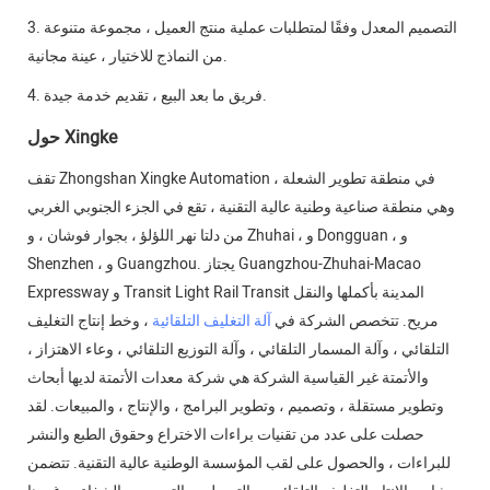
3. التصميم المعدل وفقًا لمتطلبات عملية منتج العميل ، مجموعة متنوعة
من النماذج للاختيار ، عينة مجانية.
4. فريق ما بعد البيع ، تقديم خدمة جيدة.
حول Xingke
تقف Zhongshan Xingke Automation في منطقة تطوير الشعلة ،
وهي منطقة صناعية وطنية عالية التقنية ، تقع في الجزء الجنوبي الغربي
من دلتا نهر اللؤلؤ ، بجوار فوشان ، و Zhuhai ، و Dongguan ، و
Shenzhen ، و Guangzhou. يجتاز Guangzhou-Zhuhai-Macao
Expressway و Transit Light Rail Transit المدينة بأكملها والنقل
مريح. تتخصص الشركة في
آلة التغليف التلقائية
، وخط إنتاج التغليف
التلقائي ، وآلة المسمار التلقائي ، وآلة التوزيع التلقائي ، وعاء الاهتزاز ،
والأتمتة غير القياسية الشركة هي شركة معدات الأتمتة لديها أبحاث
وتطوير مستقلة ، وتصميم ، وتطوير البرامج ، والإنتاج ، والمبيعات. لقد
حصلت على عدد من تقنيات براءات الاختراع وحقوق الطبع والنشر
للبراءات ، والحصول على لقب المؤسسة الوطنية عالية التقنية. تتضمن