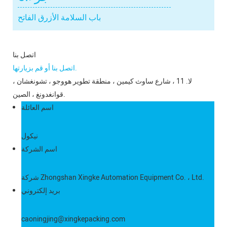
باب السلامة الأزرق الفاتح
اتصل بنا
اتصل بنا أو قم بزيارتها.
لا. 11 ، شارع ساوث كيمين ، منطقة تطوير هووجو ، تشونغشان ،
قوانغدونغ ، الصين.
اسم العائلة
نيكول
اسم الشركة
شركة Zhongshan Xingke Automation Equipment Co. ، Ltd.
بريد إلكتروني
caoningjing@xingkepacking.com