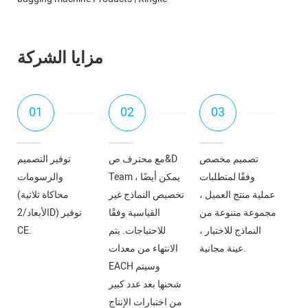
مزايا الشركة
01
02
03
تصميم مخصص
مع محترف ص&D
توفير التصميم
وفقًا لمتطلبات
Team ، يمكن أيضًا
والرسومات
عملية منتج العميل ،
تخصيص النماذج غير
(محاكاة ثلاثية
مجموعة متنوعة من
القياسية وفقًا
الأبعاد/2D) توفير
النماذج للاختيار ،
للاحتياجات. يتم
CE.
عينة مجانية.
الانتهاء من معدات
EACH وسيتم
شحنها بعد عدد كبير
من اختبارات الإنتاج