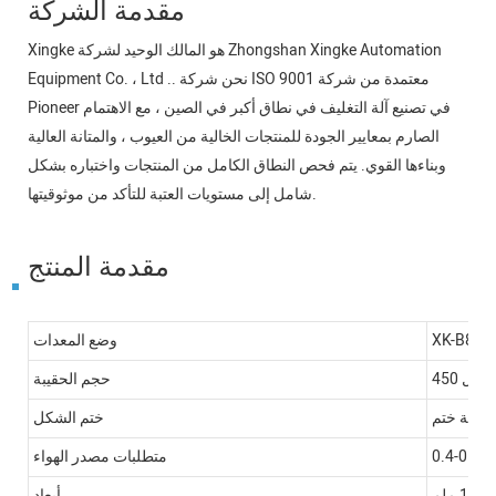
مقدمة الشركة
Xingke هو المالك الوحيد لشركة Zhongshan Xingke Automation
Equipment Co. ، Ltd .. نحن شركة ISO 9001 معتمدة من شركة
Pioneer في تصنيع آلة التغليف في نطاق أكبر في الصين ، مع الاهتمام
الصارم بمعايير الجودة للمنتجات الخالية من العيوب ، والمتانة العالية
وبناءها القوي. يتم فحص النطاق الكامل من المنتجات واختباره بشكل
شامل إلى مستويات العتبة للتأكد من موثوقيتها.
مقدمة المنتج
XK-B868
وضع المعدات
حجم الحقيبة
طوانة ختم
ختم الشكل
0.4-0.8
متطلبات مصدر الهواء
أبعاد