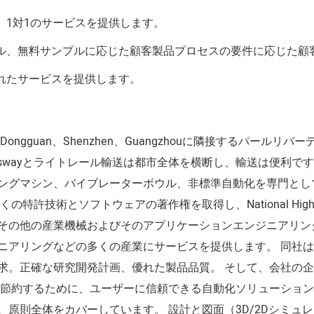
、1対1のサービスを提供します。
デル、無料サンプルに応じた顧客製品プロセスの要件に応じた顧
れたサービスを提供します。
an、Zhuhai、Dongguan、Shenzhen、Guangzhouに隣
Expresswayとライトレール輸送は都市全体を横断し、輸送は
ングマシン、バイブレーターボウル、非標準自動化を専門とし
特許技術とソフトウェアの著作権を取得し、National Hig
その他の産業機械およびそのアプリケーションエンジニアリン
ニアリングなどの多くの産業にサービスを提供します。 同社
求。正確な研究開発計画、優れた製品品質。 そして、会社の
節約するために、ユーザーに信頼できる自動化ソリューション
原則全体をカバーしています。 設計と図面（3D/2Dシミュ