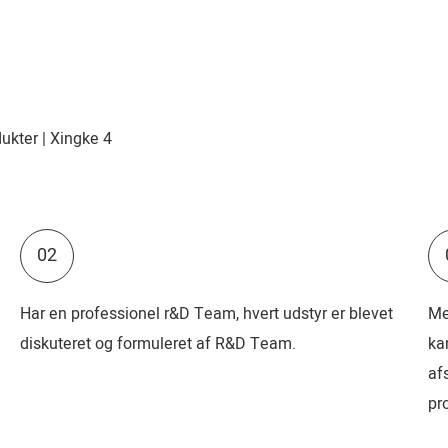
02
Har en professionel r&D Team, hvert udstyr er blevet
Me
diskuteret og formuleret af R&D Team.
ka
af
pro