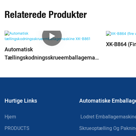
Relaterede Produkter
XK-B864 (fi
Automatisk
Tællingskodningsskrueemballagemas
Kine XK-B861
Hurtige Links
Automatiske Emballag
Hjem
Lodret Emballagemaskin
PRODUCTS
Skrueoptælling Og Pakni