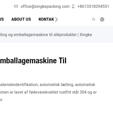
office@xingkepacking.com
+8613318294551
WS
ABOUT US
KONTAKT OS.
AUTOMATISK PAKKE
ling og emballagemaskine til slikprodukter | Xingke
Emballagemaskine Til
terialeidentifikation, automatisk tælling, automatisk
en er lavet af fødevarekvalitet rustfrit stål 304 og er
r.