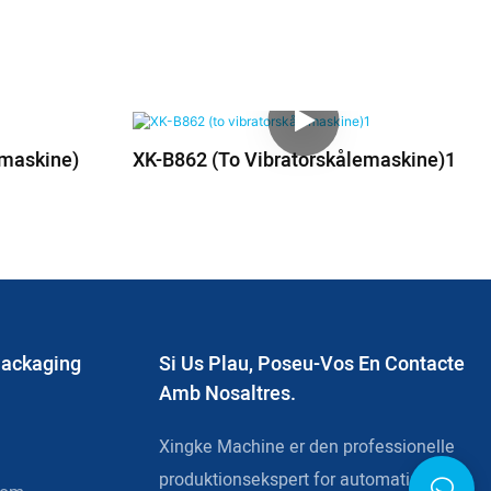
emaskine)
XK-B862 (to Vibratorskålemaskine)1
Packaging
Si Us Plau, Poseu-Vos En Contacte
Amb Nosaltres.
Xingke Machine er den professionelle
produktionsekspert for automatisk