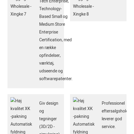
Tech Enterprise,
Technology-
Based Small og
Medium Store
Enterprise
Certification, med
en række
opfindelser,
værktøj,
udseende og
softwarepatenter.
Giv design
Professionel
og
eftersalgshold,
tegninger
leverer god
(3D/2D -
service.