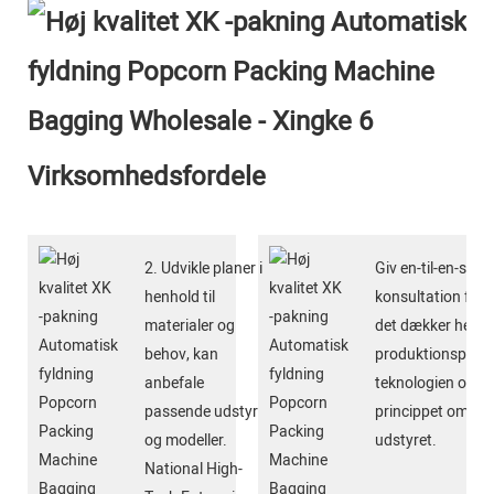
Virksomhedsfordele
2. Udvikle planer i
Giv en-til-en-servi
henhold til
konsultation før s
materialer og
det dækker hele
behov, kan
produktionsproc
anbefale
teknologien og
passende udstyr
princippet om
og modeller.
udstyret.
National High-