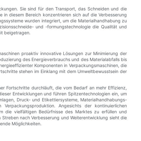
ckungen. Sie sind für den Transport, das Schneiden und die
 in diesem Bereich konzentrieren sich auf die Verbesserung
ngssysteme wurden integriert, um die Materialhandhabung zu
äzisionsschneide- und -formungstechnologie die Qualität und
it beigetragen.
maschinen proaktiv innovative Lösungen zur Minimierung der
duzierung des Energieverbrauchs und des Materialabfalls bis
n energieeffizienter Komponenten in Verpackungsmaschinen, die
tschritte stehen im Einklang mit dem Umweltbewusstsein der
r Fortschritte durchläuft, die vom Bedarf an mehr Effizienz,
dieser Entwicklungen und führen Spitzentechnologien ein, um
nlagen, Druck- und Etikettiersysteme, Materialhandhabungs-
Verpackungsproduktion. Angesichts der kontinuierlichen
um die vielfältigen Bedürfnisse des Marktes zu erfüllen und
gen Streben nach Verbesserung und Weiterentwicklung sieht die
nende Möglichkeiten.