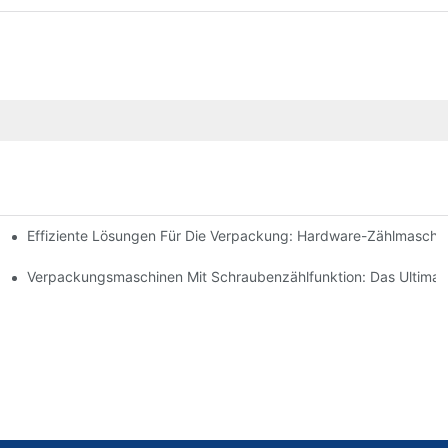
Effiziente Lösungen Für Die Verpackung: Hardware-Zählmaschi
hnelle Ergebnisse
d Steigern Sie Die Leistung
Verpackungsmaschinen Mit Schraubenzählfunktion: Das Ultimati