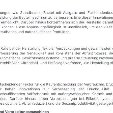
ckungen wie Standbeutel, Beutel mit Ausguss und Flachbodenbeut
stung der Beutelmaschinen zu verbessern. Eine dieser Innovationen is
rmöglicht. Darüber hinaus konzentrieren sich die Hersteller darauf
zu können. Diese Anpassungsfähigkeit ist unerlässlich, um den vie
eutischen und nutrazeutischen Produkten.
Rolle bei der Herstellung flexibler Verpackungen und gewährleisten
Verbesserung der Genauigkeit und Konsistenz der Abfüllprozesse, 
ie automatische Gewichtsmesssysteme und präzise Steuerungssysteme
inschließlich Ultraschall- und Heißsiegelverfahren, zur Herstellung
 entscheidender Faktor für die Kaufentscheidung der Verbraucher. Druc
er haben Innovationen zur Verbesserung der Druckqualität u
hochauflösenden Vollfarbdruck mit außergewöhnlicher Klarheit un
len. Darüber hinaus haben Verbesserungen bei Etikettiersystemen
s optimiert, Abfall reduziert und die Gesamtproduktivität gesteigert
und Verarbeitungsmaschinen