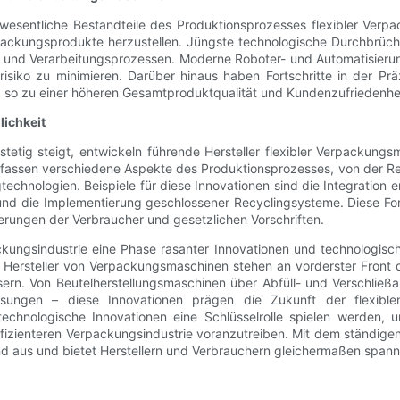
esentliche Bestandteile des Produktionsprozesses flexibler Verpa
packungsprodukte herzustellen. Jüngste technologische Durchbrüche
- und Verarbeitungsprozessen. Moderne Roboter- und Automatisieru
rrisiko zu minimieren. Darüber hinaus haben Fortschritte in der Pr
 so zu einer höheren Gesamtproduktqualität und Kundenzufriedenhe
lichkeit
etig steigt, entwickeln führende Hersteller flexibler Verpackungs
mfassen verschiedene Aspekte des Produktionsprozesses, von der Re
technologien. Beispiele für diese Innovationen sind die Integratio
und die Implementierung geschlossener Recyclingsysteme. Diese For
derungen der Verbraucher und gesetzlichen Vorschriften.
ungsindustrie eine Phase rasanter Innovationen und technologische
e Hersteller von Verpackungsmaschinen stehen an vorderster Front 
rn. Von Beutelherstellungsmaschinen über Abfüll- und Verschließa
sungen – diese Innovationen prägen die Zukunft der flexiblen 
technologische Innovationen eine Schlüsselrolle spielen werden, 
 effizienteren Verpackungsindustrie voranzutreiben. Mit dem ständi
d aus und bietet Herstellern und Verbrauchern gleichermaßen span