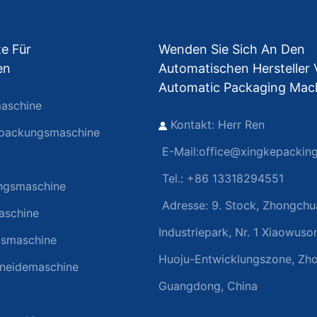
e Für
Wenden Sie Sich An Den
en
Automatischen Hersteller
Automatic Packaging Mac
aschine
Kontakt: Herr Ren
rpackungsmaschine
E-Mail:
office@xingkepackin
Tel.: +86 13318294551
ngsmaschine
Adresse:
9. Stock, Zhongchu
aschine
Industriepark, Nr. 1 Xiaowuso
gsmaschine
Huoju-Entwicklungszone, Zh
hneidemaschine
Guangdong, China