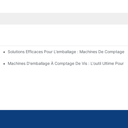
Solutions Efficaces Pour L'emballage : Machines De Comptage D
ables Et Rapides
s Erreurs Et Augmenter La Production
Machines D'emballage À Comptage De Vis : L'outil Ultime Pour 