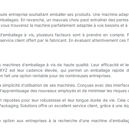
s
toute entreprise souhaitant emballer ses produits. Une machine adap
mballages. En revanche, un mauvais choix peut entraîner des pertes
, vous trouverez la machine parfaitement adaptée à vos besoins et à
ballage à vis, plusieurs facteurs sont à prendre en compte. Parmi
u de service client offert par le fabricant. En évaluant attentivement ce
achines d'emballage à vis de haute qualité. Leur efficacité et leu
 XYZ est leur cadence élevée, qui permet un emballage rapide d
en fait une option rentable pour de nombreuses entreprises.
implicité d'utilisation de ses machines. Conçues avec des interfaces 
e d'apprentissage des nouveaux employés et de minimiser les risques 
t réputées pour leur robustesse et leur longue durée de vie. Cela off
ckaging Solutions offre un excellent service client, grâce à une éq
 option aux entreprises à la recherche d'une machine d'emballage