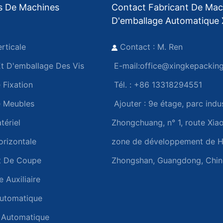
s De Machines
Contact Fabricant De Mac
D'emballage Automatique 
rticale
Contact : M. Ren
 D'emballage Des Vis
E-mail:
office@xingkepackin
 Fixation
Tél. : +86 13318294551
e Meubles
Ajouter :
9e étage, parc indus
tériel
Zhongchuang, n° 1, route Xi
rizontale
zone de développement de H
t De Coupe
Zhongshan, Guangdong, Chin
Auxiliaire
utomatique
 Automatique