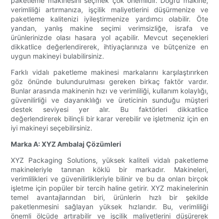
paketleme makinesini seçmek çok önemlidir. Doğru makine,
verimliliği artırmanıza, işçilik maliyetlerini düşürmenize ve
paketleme kalitenizi iyileştirmenize yardımcı olabilir. Öte
yandan, yanlış makine seçimi verimsizliğe, israfa ve
ürünlerinizde olası hasara yol açabilir. Mevcut seçenekleri
dikkatlice değerlendirerek, ihtiyaçlarınıza ve bütçenize en
uygun makineyi bulabilirsiniz.
Farklı vidalı paketleme makinesi markalarını karşılaştırırken
göz önünde bulundurulması gereken birkaç faktör vardır.
Bunlar arasında makinenin hızı ve verimliliği, kullanım kolaylığı,
güvenilirliği ve dayanıklılığı ve üreticinin sunduğu müşteri
destek seviyesi yer alır. Bu faktörleri dikkatlice
değerlendirerek bilinçli bir karar verebilir ve işletmeniz için en
iyi makineyi seçebilirsiniz.
Marka A: XYZ Ambalaj Çözümleri
XYZ Packaging Solutions, yüksek kaliteli vidalı paketleme
makineleriyle tanınan köklü bir markadır. Makineleri,
verimlilikleri ve güvenilirlikleriyle bilinir ve bu da onları birçok
işletme için popüler bir tercih haline getirir. XYZ makinelerinin
temel avantajlarından biri, ürünlerin hızlı bir şekilde
paketlenmesini sağlayan yüksek hızlarıdır. Bu, verimliliği
önemli ölçüde artırabilir ve işçilik maliyetlerini düşürerek