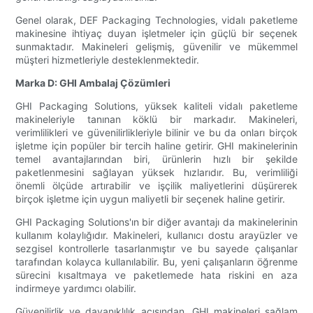
Genel olarak, DEF Packaging Technologies, vidalı paketleme
makinesine ihtiyaç duyan işletmeler için güçlü bir seçenek
sunmaktadır. Makineleri gelişmiş, güvenilir ve mükemmel
müşteri hizmetleriyle desteklenmektedir.
Marka D: GHI Ambalaj Çözümleri
GHI Packaging Solutions, yüksek kaliteli vidalı paketleme
makineleriyle tanınan köklü bir markadır. Makineleri,
verimlilikleri ve güvenilirlikleriyle bilinir ve bu da onları birçok
işletme için popüler bir tercih haline getirir. GHI makinelerinin
temel avantajlarından biri, ürünlerin hızlı bir şekilde
paketlenmesini sağlayan yüksek hızlarıdır. Bu, verimliliği
önemli ölçüde artırabilir ve işçilik maliyetlerini düşürerek
birçok işletme için uygun maliyetli bir seçenek haline getirir.
GHI Packaging Solutions'ın bir diğer avantajı da makinelerinin
kullanım kolaylığıdır. Makineleri, kullanıcı dostu arayüzler ve
sezgisel kontrollerle tasarlanmıştır ve bu sayede çalışanlar
tarafından kolayca kullanılabilir. Bu, yeni çalışanların öğrenme
sürecini kısaltmaya ve paketlemede hata riskini en aza
indirmeye yardımcı olabilir.
Güvenilirlik ve dayanıklılık açısından, GHI makineleri sağlam