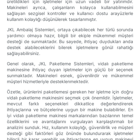
üretildikleri için işletmeler için uzun vadeli bir yatırımdır.
Makineleri ayrıca, çalışanların kolayca kullanabilmesini
sağlayan sezgisel kontroller ve kullanıcı dostu arayüzlerle
kullanım kolaylığı düşünülerek tasarlanmıştır.
JKL Ambalaj Sistemleri, ortaya çıkabilecek her türlü sorunda
yardımcı olmaya hazır, bilgili bir ekiple mükemmel müşteri
desteği de sunmaktadır. Bu sayede, ihtiyaç duydukları anda
destek alabileceklerini bilerek işletmelere gönül rahatlığı
sağlayabilirsiniz.
Genel olarak, JKL Paketleme Sistemleri, vidalı paketleme
makinesine ihtiyaç duyan işletmeler için güçlü bir seçenek
sunmaktadır. Makineleri esnek, güvenilirdir ve mükemmel
müşteri hizmetleriyle desteklenmektedir.
Özetle, ürünlerini paketlemesi gereken her işletme için doğru
vidalı paketleme makinesini seçmek çok önemlidir. İşletmeler,
mevcut farklı seçenekleri dikkatlice değerlendirerek
ihtiyaçlarına ve bütçelerine uygun bir makine bulabilirler. En
iyi vidalı paketleme makinesi markalarından bazılarının temel
özelliklerini ve avantajlarını vurgulayan karşılaştırmalı bir
analizini sunduk. Hız, kullanım kolaylığı, güvenilirlik ve müşteri
desteği gibi faktörleri göz önünde bulundurarak işletmeler
bilinçli bir karar verebilir ve ihtiyaçlarına en uygun makineyi