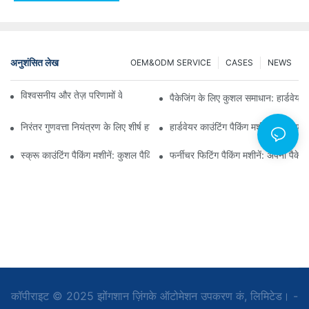
अनुशंसित लेख
OEM&ODM SERVICE
CASES
NEWS
विश्वसनीय और तेज़ परिणामों के लिए स्क्रू काउंटिंग पैकिंग मशीनें
पैकेजिंग के लिए कुशल समाधान: हार्डवेयर क
निरंतर गुणवत्ता नियंत्रण के लिए शीर्ष हार्डवेयर पैकेजिंग मशीनें
हार्डवेयर काउंटिंग पैकिंग मशीनें: त्रुटिय
स्क्रू काउंटिंग पैकिंग मशीनें: कुशल पैकिंग के लिए सर्वोत्तम उपकरण
फर्नीचर फिटिंग पैकिंग मशीनें: अपनी पैकेजि
कॉपीराइट © 2025 झोंगशान ज़िंगके ऑटोमेशन उपकरण कं, लिमिटेड। -