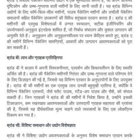
ब्रांड ए लचीली पैकेजिंग मशीनरी उद्योग में एक सुस्थापित कंपनी है, जो अपने अभिनव
दृष्टिकोण और उच्च-गुणवत्ता वाली मशीनों के लिए जानी जाती है। यह ब्रांड विभिन्न
उद्योगों के लिए फॉर्म-फिल-सील मशीनों, पाउच पैकेजिंग मशीनों और लचीली पैकेजिंग
समाधानों सहित पैकेजिंग उपकरणों की विविध श्रृंखला प्रदान करता है। ब्रांड ए की
मशीनरी की प्रमुख विशेषताओं में उन्नत स्वचालन, सटीक इंजीनियरिंग और
उपयोगकर्ता-अनुकूल इंटरफ़ेस शामिल हैं, जो निर्बाध संचालन और कुशल उत्पादन की
अनुमति देते हैं। अनुकूलन और अनुकूलनशीलता पर ध्यान केंद्रित करते हुए, ब्रांड ए
की मशीनें विभिन्न पैकेजिंग सामग्रियों, आकारों और उत्पादन आवश्यकताओं को पूरा
कर सकती हैं।
ब्रांड बी: लाभ और ग्राहक प्रतिक्रिया
ब्रांड बी ने बाज़ार में अपनी विश्वसनीयता, प्रदर्शन और किफ़ायतीपन के लिए ख्याति
अर्जित की है। ब्रांड की पैकेजिंग मशीनरी निरंतर और उच्च-गुणवत्ता वाले परिणाम देने
के लिए डिज़ाइन की गई है, जिससे यह विभिन्न प्रकार के अनुप्रयोगों के लिए उपयुक्त
है। ब्रांड बी की मशीनों का एक प्रमुख लाभ उनकी बहुमुखी प्रतिभा है, क्योंकि वे
विभिन्न पैकेजिंग प्रारूपों, जैसे फ्लैट पाउच, स्टैंड-अप पाउच और सैशे, को संभाल
सकती हैं। जिन ग्राहकों ने ब्रांड बी की मशीनों में निवेश किया है, उन्होंने इसकी
टिकाऊपन, कम रखरखाव आवश्यकताओं और उत्तरदायी ग्राहक सहायता की प्रशंसा
की है, जिससे यह दीर्घकालिक मूल्य चाहने वाले व्यवसायों के लिए एक लोकप्रिय
विकल्प बन गया है।
ब्रांड सी: विशिष्ट समाधान और उद्योग विशेषज्ञता
ब्रांड सी ने विशिष्ट उद्योग आवश्यकताओं के अनुरूप विशेष समाधान प्रदान करके