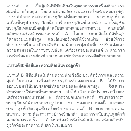
แบรนด์ A เป็นผู้เล่นที่มีชื่อเสียงในอุตสาหกรรมเครื่องจักรบรรจุ
ภัณฑ์แบบยืดหยุ่น โดดเด่นด้วยนวัตกรรมและเครื่องจักรคุณภาพสูง
แบรนด์นำเสนออุปกรณ์บรรจุภัณฑ์ที่หลากหลาย ครอบคลุมตั้งแต่
เครื่องขึ้นรูป-บรรจุ-ปิดผนึก เครื่องบรรจุภัณฑ์แบบซอง และโซลูชัน
บรรจุภัณฑ์แบบยืดหยุ่นสำหรับหลากหลายอุตสาหกรรม คุณสมบัติ
หลักของเครื่องจักรของแบรนด์ A ได้แก่ ระบบอัตโนมัติขั้นสูง
วิศวกรรมแม่นยำสูง และอินเทอร์เฟซที่ใช้งานง่าย ช่วยให้การ
ทำงานราบรื่นและมีประสิทธิภาพ ด้วยการมุ่งเน้นที่การปรับแต่งและ
ความสามารถในการปรับเปลี่ยน เครื่องจักรของแบรนด์ A สามารถ
รองรับวัสดุบรรจุภัณฑ์ ขนาด และข้อกำหนดการผลิตที่หลากหลาย
แบรนด์ B: ข้อดีและความคิดเห็นของลูกค้า
แบรนด์ B มีชื่อเสียงในด้านความน่าเชื่อถือ ประสิทธิภาพ และความ
คุ้มค่าในตลาด เครื่องจักรบรรจุภัณฑ์ของแบรนด์ B ได้รับการ
ออกแบบมาให้มอบผลลัพธ์ที่สม่ำเสมอและมีคุณภาพสูง จึงเหมาะ
สำหรับการใช้งานที่หลากหลาย ข้อได้เปรียบหลักประการหนึ่งของ
เครื่องจักรของแบรนด์ B คือความอเนกประสงค์ สามารถรองรับ
บรรจุภัณฑ์ได้หลากหลายรูปแบบ เช่น ซองแบน ซองตั้ง และซอง
ซอง ลูกค้าที่ลงทุนซื้อเครื่องจักรของแบรนด์ B ต่างยกย่องความ
ทนทาน ความต้องการการบำรุงรักษาต่ำ และการสนับสนุนลูกค้าที่
ตอบสนองรวดเร็ว ทำให้เครื่องจักรนี้เป็นตัวเลือกยอดนิยมสำหรับ
ธุรกิจที่มองหาความคุ้มค่าในระยะยาว