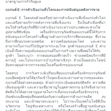
มาตรฐานการกำกับดูแล
แบรนด์ E: การดำเนินงานทั่วโลกและการสนับสนุนหลังการขาย
แบรนด์ E โดดเด่นด้วยเครือข่ายการดำเนินงานที่แข็งแกร่งทั่วโลก
และเครือข่ายบริการหลังการขายที่แข็งแกร่ง จึงเป็นตัวเลือกที่น่า
สนใจสำหรับธุรกิจที่มีการดำเนินงานระหว่างประเทศและห่วงโซ่
อุปทานที่ซับซ้อน เครื่องจักรบรรจุภัณฑ์ของแบรนด์นี้ได้รับการ
สนับสนุนจากโครงสร้างพื้นฐานด้านการบริการที่ครอบคลุม ซึ่งรวม
ถึงการฝึกอบรมทางเทคนิค ความพร้อมของอะไหล่ และความ
สามารถในการแก้ไขปัญหาจากระยะไกล ลูกค้าของแบรนด์ E ต่าง
เน้นย้ำถึงความมุ่งมั่นของแบรนด์ในการสร้างความพึงพอใจให้กับ
ลูกค้า โดยระบุว่า การตอบสนองที่รวดเร็ว ช่างเทคนิคบริการที่มี
ความรู้ และโปรแกรมการบำรุงรักษาเชิงรุก ล้วนเป็นผลประโยชน์
อันทรงคุณค่าจากการลงทุนในเครื่องจักรของแบรนด์
โดยสรุป การวิเคราะห์เปรียบเทียบแบรนด์เครื่องจักรบรรจุภัณฑ์
แบบยืดหยุ่นช่วยให้ธุรกิจเข้าใจจุดแข็งและความสามารถของแต่ละ
แบรนด์ได้อย่างครอบคลุม ด้วยการประเมินคุณสมบัติหลัก ความคิด
เห็นของลูกค้า และความเชี่ยวชาญในอุตสาหกรรม ธุรกิจจึงสามารถ
ตัดสินใจได้อย่างชาญฉลาดในการเลือกแบรนด์เครื่องจักรบรรจุ
ภัณฑ์แบบยืดหยุ่นที่สอดคล้องกับความต้องการด้านการผลิต งบ
ประมาณ และเป้าหมายระยะยาว ไม่ว่าจะเป็นเทคโนโลยีที่เป็น
นวัตกรรม โซลูชันเฉพาะทาง หรือโครงสร้างพื้นฐานสนับสนุน
ระดับโลก แต่ละแบรนด์ต่างก็มีข้อได้เปรียบเฉพาะตัวที่ตอบโจทย์