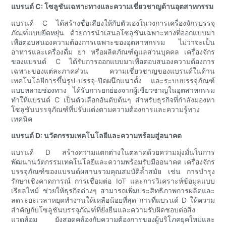
แบรนด์ C: โซลูชันเฉพาะทางและความเชี่ยวชาญด้านอุตสาหกรรม
แบรนด์ C ได้สร้างชื่อเสียงให้กับตัวเองในวงการเครื่องจักรบรรจุ
ภัณฑ์แบบยืดหยุ่น ด้วยการนำเสนอโซลูชันเฉพาะทางที่ออกแบบมา
เพื่อตอบสนองความต้องการเฉพาะของอุตสาหกรรม ไม่ว่าจะเป็น
อาหารและเครื่องดื่ม ยา หรือผลิตภัณฑ์ดูแลส่วนบุคคล เครื่องจักร
ของแบรนด์ C ได้รับการออกแบบมาเพื่อตอบสนองความต้องการ
เฉพาะของแต่ละภาคส่วน ความเชี่ยวชาญของแบรนด์ในด้าน
เทคโนโลยีการขึ้นรูป-บรรจุ-ปิดผนึกแนวตั้ง และระบบบรรจุภัณฑ์
แบบหลายช่องทาง ได้รับการยกย่องจากผู้เชี่ยวชาญในอุตสาหกรรม
ทำให้แบรนด์ C เป็นตัวเลือกอันดับต้นๆ สำหรับธุรกิจที่กำลังมองหา
โซลูชันบรรจุภัณฑ์ที่ปรับแต่งตามความต้องการและความรู้ทาง
เทคนิค
แบรนด์ D: นวัตกรรมเทคโนโลยีและความพร้อมสู่อนาคต
แบรนด์ D สร้างความแตกต่างในตลาดด้วยความมุ่งมั่นในการ
พัฒนานวัตกรรมเทคโนโลยีและความพร้อมรับมืออนาคต เครื่องจักร
บรรจุภัณฑ์ของแบรนด์ผสานรวมคุณสมบัติล้ำสมัย เช่น การบำรุง
รักษาเชิงคาดการณ์ การเชื่อมต่อ IoT และการวิเคราะห์ข้อมูลแบบ
เรียลไทม์ ช่วยให้ธุรกิจต่างๆ สามารถเพิ่มประสิทธิภาพการผลิตและ
ลดระยะเวลาหยุดทำงานให้เหลือน้อยที่สุด การที่แบรนด์ D ให้ความ
สำคัญกับโซลูชันบรรจุภัณฑ์ที่ยั่งยืนและความรับผิดชอบต่อสิ่ง
แวดล้อม ยังสอดคล้องกับความต้องการของผู้บริโภคยุคใหม่และ