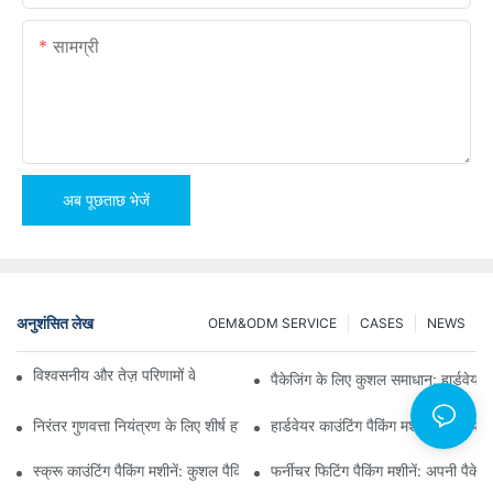
सामग्री
अब पूछताछ भेजें
अनुशंसित लेख
OEM&ODM SERVICE
CASES
NEWS
विश्वसनीय और तेज़ परिणामों के लिए स्क्रू काउंटिंग पैकिंग मशीनें
पैकेजिंग के लिए कुशल समाधान: हार्डवेयर क
निरंतर गुणवत्ता नियंत्रण के लिए शीर्ष हार्डवेयर पैकेजिंग मशीनें
हार्डवेयर काउंटिंग पैकिंग मशीनें: त्रुटिय
स्क्रू काउंटिंग पैकिंग मशीनें: कुशल पैकिंग के लिए सर्वोत्तम उपकरण
फर्नीचर फिटिंग पैकिंग मशीनें: अपनी पैकेजि