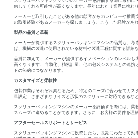
スクリューパッキングマシンのメーカーを評価する際に最初に
供してくれる可能性が高くなります。長年にわたり業界に携わ
メーカーと取引したことがある他の顧客からのレビューや推薦
の取引経験があるメーカーを探しましょう。こうした経験があ
製品の品質と革新
メーカーが提供するスクリューパッキングマシンの品質も、考
ば、機械の製造に使用されている材料や製造工程に関する詳細
品質に加えて、メーカーが提供するイノベーションのレベルも
高くなります。自動化、精密計量、他の包装システムとの連携
トの節約につながります。
カスタマイズと柔軟性
包装作業はそれぞれ異なるため、特定のニーズに合わせてカス
量設定、さまざまなサイズと形状のスクリューに対応できるな
スクリューパッキングマシンのメーカーを評価する際には、柔
スムーズに進めることができます。さらに、お客様の要件を理
アフターセールスサポートとサービス
スクリューパッキングマシンに投資したら、長期にわたって効