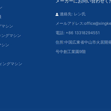
メーカーにお問い合わせく
ン
連絡先: レン氏
機
メールアドレス:
office@xingk
グマシン
電話: +86 13318294551
キングマシン
住所:
中国広東省中山市火居開発
マシン
号中創工業園9階
ィングマシン