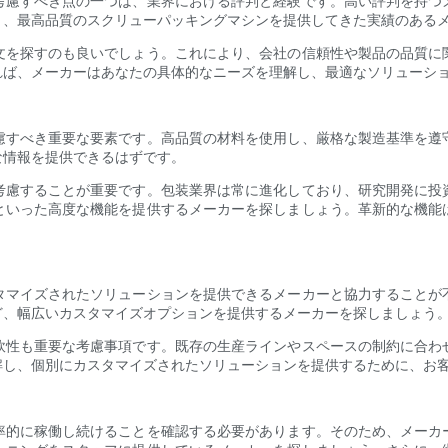
考慮すべき点の一つは、業界における評判と経験です。高い評判を持つ
り、最高品質のスクリューパッキングマシンを提供してきた実績のある
文を探すのも良いでしょう。これにより、会社の信頼性や製品の品質に
れば、メーカーはあなたの具体的なニーズを理解し、最適なソリューシ
慮すべき重要な要素です。高品質の材料を使用し、厳格な製造基準を遵
な情報を提供できるはずです。
考慮することが重要です。包装業界は常に進化しており、研究開発に投
といった高度な機能を提供するメーカーを探しましょう。革新的な機能
タマイズされたソリューションを提供できるメーカーと協力することが
ど、幅広いカスタマイズオプションを提供するメーカーを探しましょう
軟性も重要な考慮事項です。既存の生産ラインやスペースの制約に合わ
解し、個別にカスタマイズされたソリューションを提供するために、お
率的に稼働し続けることを確認する必要があります。そのため、メーカ