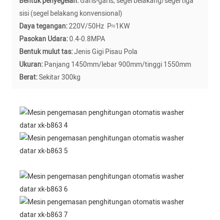
Bentuk penyegelan:
Garis-garis, segel belakang/segel tiga
sisi (segel belakang konvensional)
Daya tegangan:
220V/50Hz P≈1KW
Pasokan Udara:
0.4-0.8MPA
Bentuk mulut tas:
Jenis Gigi Pisau Pola
Ukuran:
Panjang 1450mm/lebar 900mm/tinggi 1550mm
Berat:
Sekitar 300kg