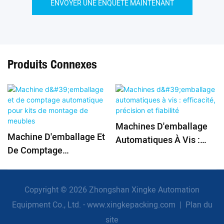
ENVOYER UNE ENQUÊTE MAINTENANT
Produits Connexes
Machines D'emballage
Machine D'emballage Et
Automatiques À Vis :
De Comptage
Efficacité, Précision Et
Automatique Pour Kits
Fiabilité
De Montage De Meubles
Copyright © 2026 Zhongshan Xingke Automation
Equipment Co., Ltd. - www.xingkepacking.com
|
Plan du
site