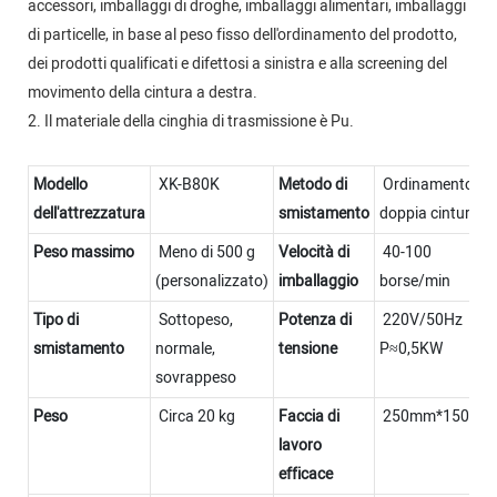
accessori, imballaggi di droghe, imballaggi alimentari, imballaggi
di particelle, in base al peso fisso dell'ordinamento del prodotto,
dei prodotti qualificati e difettosi a sinistra e alla screening del
movimento della cintura a destra.
2. Il materiale della cinghia di trasmissione è Pu.
Modello
XK-B80K
Metodo di
Ordinamento a
dell'attrezzatura
smistamento
doppia cintura
Peso massimo
Meno di 500 g
Velocità di
40-100
(personalizzato)
imballaggio
borse/min
Tipo di
Sottopeso,
Potenza di
220V/50Hz
smistamento
normale,
tensione
P≈0,5KW
sovrappeso
Peso
Circa 20 kg
Faccia di
250mm*150mm
lavoro
efficace