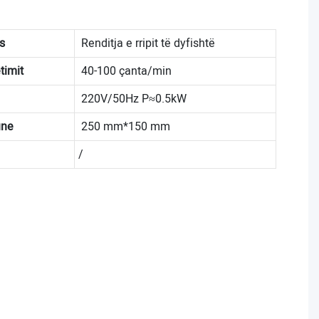
s
Renditja e rripit të dyfishtë
timit
40-100 çanta/min
220V/50Hz P≈0.5kW
une
250 mm*150 mm
/