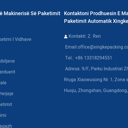
ë Makinerisë Së Paketimit
Kontaktoni Prodhuesin E Ma
Paketimit Automatik Xingk
Kontakti: Z. Ren
etimi I Vidhave
Email:
office@xingkepacking.
Tel.: +86 13318294551
obiljeve
Adresa:
9/F, Parku Industrial 
arduerit
Rruga Xiaowusong Nr. 1, Zona e
ale
Huoju, Zhongshan, Guangdong,
rerjeje
etimit
imi
Bagazh