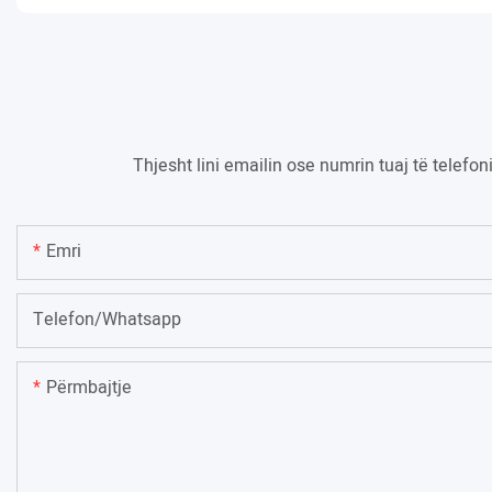
Thjesht lini emailin ose numrin tuaj të telefo
Emri
Telefon/whatsapp
Përmbajtje