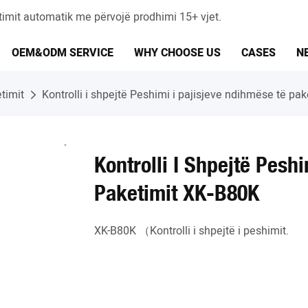
timit automatik me përvojë prodhimi 15+ vjet.
OEM&ODM SERVICE
WHY CHOOSE US
CASES
N
timit
Kontrolli i shpejtë Peshimi i pajisjeve ndihmëse të pa
Kontrolli I Shpejtë Pesh
Paketimit XK-B80K
XK-B80K （Kontrolli i shpejtë i peshimit.