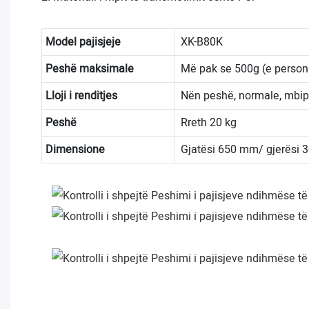
Model pajisjeje
XK-B80K
Peshë maksimale
Më pak se 500g (e persona
Lloji i renditjes
Nën peshë, normale, mbi
Peshë
Rreth 20 kg
Dimensione
Gjatësi 650 mm/ gjerësi 