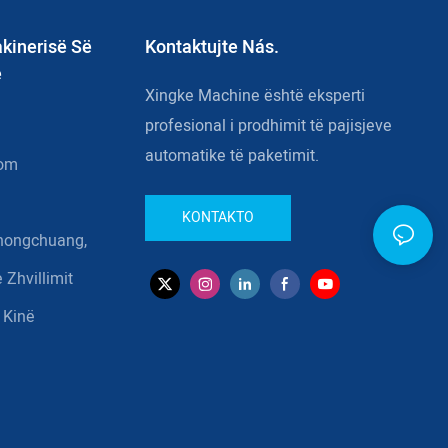
kinerisë Së
Kontaktujte Nás.
e
Xingke Machine është eksperti
profesional i prodhimit të pajisjeve
automatike të paketimit.
com
KONTAKTO
Zhongchuang,
 Zhvillimit
 Kinë