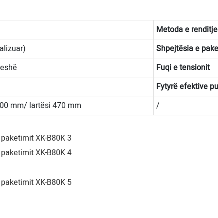
Metoda e renditje
lizuar)
Shpejtësia e pake
peshë
Fuqi e tensionit
Fytyrë efektive p
300 mm/ lartësi 470 mm
/