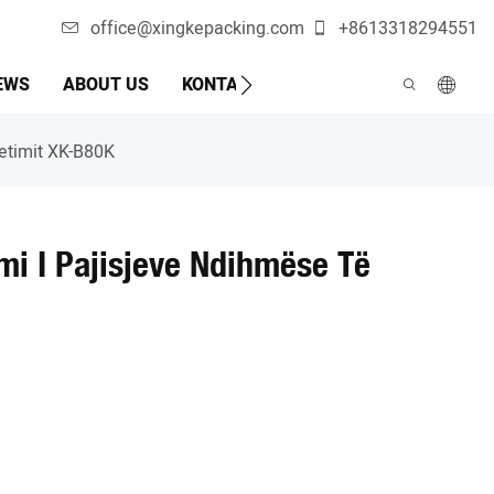
office@xingkepacking.com
+8613318294551
EWS
ABOUT US
KONTAKTO
MAKINË AUTOMATIKE 
ketimit XK-B80K
imi I Pajisjeve Ndihmëse Të