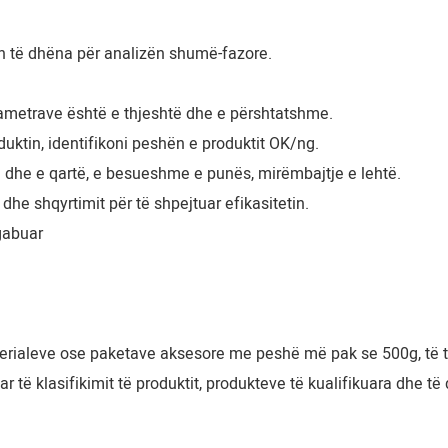
h të dhëna për analizën shumë-fazore.
rametrave është e thjeshtë dhe e përshtatshme.
oduktin, identifikoni peshën e produktit OK/ng.
ë dhe e qartë, e besueshme e punës, mirëmbajtje e lehtë.
 dhe shqyrtimit për të shpejtuar efikasitetin.
 gabuar
terialeve ose paketave aksesore me peshë më pak se 500g, të ti
 të klasifikimit të produktit, produkteve të kualifikuara dhe të 