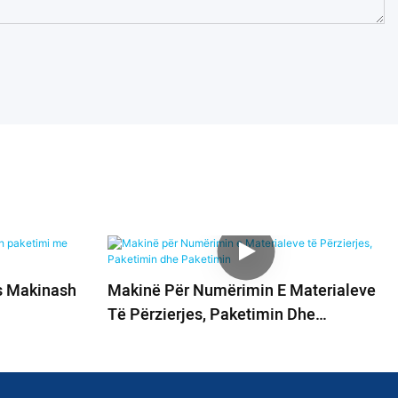
s Makinash
Makinë Për Numërimin E Materialeve
Të Përzierjes, Paketimin Dhe
Paketimin