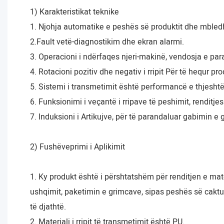
1) Karakteristikat teknike
1. Njohja automatike e peshës së produktit dhe mbled
2.Fault vetë-diagnostikim dhe ekran alarmi.
3. Operacioni i ndërfaqes njeri-makinë, vendosja e pa
4. Rotacioni pozitiv dhe negativ i rripit Për të hequr pr
5. Sistemi i transmetimit është performancë e thjesht
6. Funksionimi i veçantë i rripave të peshimit, renditjes
7. Induksioni i Artikujve, për të parandaluar gabimin e
2) Fushëveprimi i Aplikimit
1. Ky produkt është i përshtatshëm për renditjen e ma
ushqimit, paketimin e grimcave, sipas peshës së caktuar
të djathtë.
2. Materiali i rripit të transmetimit është PU.