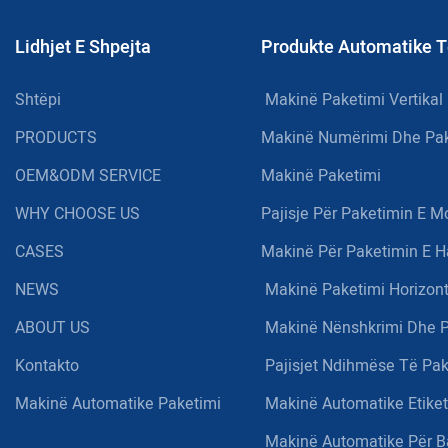
Lidhjet E Shpejta
Produkte Automatike T
Shtëpi
Makinë Paketimi Vertikal
PRODUCTS
Makinë Numërimi Dhe Pak
OEM&ODM SERVICE
Makinë Paketimi
WHY CHOOSE US
Pajisje Për Paketimin E M
CASES
Makinë Për Paketimin E H
NEWS
Makinë Paketimi Horizont
ABOUT US
Makinë Nënshkrimi Dhe P
Kontakto
Pajisjet Ndihmëse Të Pak
Makinë Automatike Paketimi
Makinë Automatike Etiket
Makinë Automatike Për 