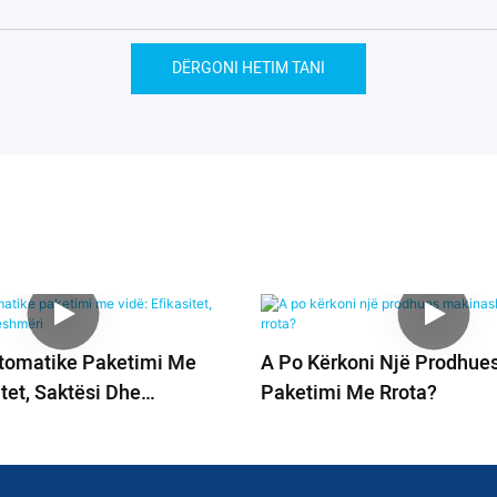
DËRGONI HETIM TANI
tomatike Paketimi Me
A Po Kërkoni Një Prodhue
itet, Saktësi Dhe
Paketimi Me Rrota?
i